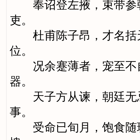
奉诏登左掖，束带参朝
吏。
杜甫陈子昂，才名括天
位。
况余蹇薄者，宠至不自
器。
天子方从谏，朝廷无忌
事。
受命已旬月，饱食随班