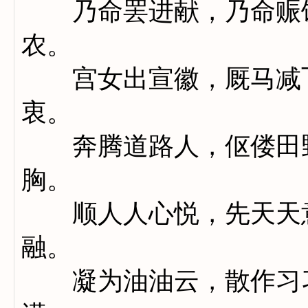
乃命罢进献，乃命赈饥
农。
宫女出宣徽，厩马减飞
衷。
奔腾道路人，伛偻田野
胸。
顺人人心悦，先天天意
融。
凝为油油云，散作习习