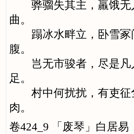
骅骝失其主，羸饿无人
曲。
蹋冰水畔立，卧雪冢间
腹。
岂无市骏者，尽是凡人
足。
村中何扰扰，有吏征刍
肉。
卷424_9 「废琴」白居易