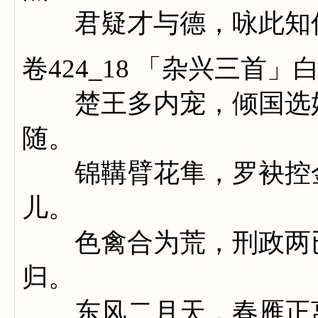
君疑才与德，咏此知
卷424_18 「杂兴三首」
楚王多内宠，倾国选嫔
随。
锦鞲臂花隼，罗袂控金
儿。
色禽合为荒，刑政两已
归。
东风二月天，春雁正离