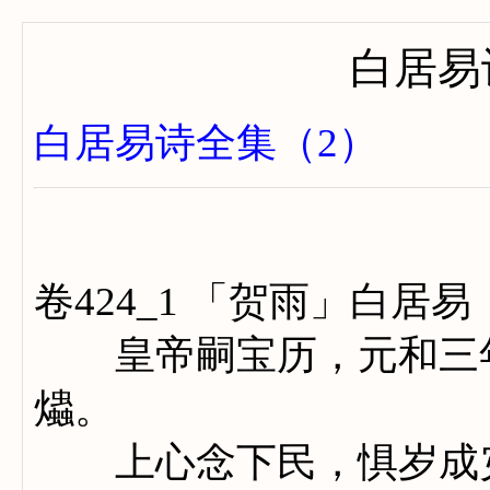
白居易
白居易诗全集（2）
卷四百
卷424_1 「贺雨」白居易
皇帝嗣宝历，元和三年
爞。
上心念下民，惧岁成灾