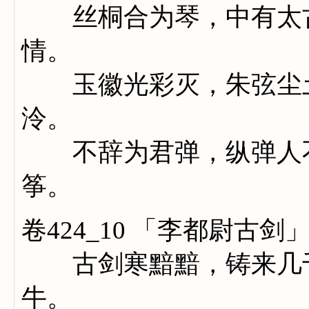
丝桐合为琴，中有太古
情。
玉徽光彩灭，朱弦尘土
泠。
不辞为君弹，纵弹人不
筝。
卷424_10 「李都尉古剑
古剑寒黯黯，铸来几千
牛。