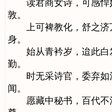
读君商女诗，可感悍妇
敦。
上可裨教化，舒之济万
身。
始从青衿岁，迨此白发
勤。
时无采诗官，委弃如泥
闻。
愿藏中秘书，百代不湮