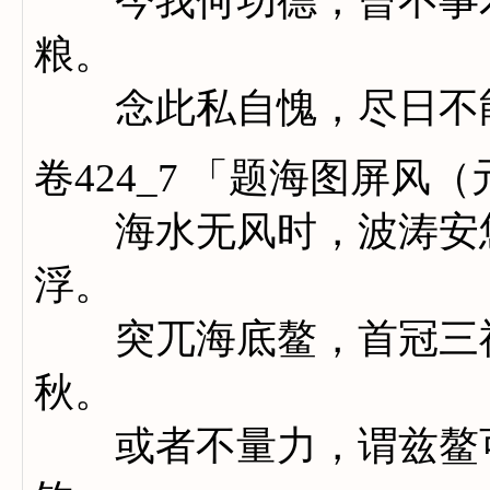
今我何功德，曾不事农
粮。
念此私自愧，尽日不
卷424_7 「题海图屏
海水无风时，波涛安悠
浮。
突兀海底鳌，首冠三神
秋。
或者不量力，谓兹鳌可