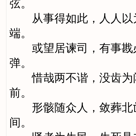
弦。
从事得如此，人人以为
端。
或望居谏司，有事戡必
弹。
惜哉两不谐，没齿为闲
前。
形骸随众人，敛葬北邙
间。