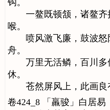
钩。
一鳌既顿颔，诸鳌齐掉
喉。
喷风激飞廉，鼓波怒阳
舟。
万里无活鳞，百川多倒
休。
苍然屏风上，此画良
卷424_8 「羸骏」白居易