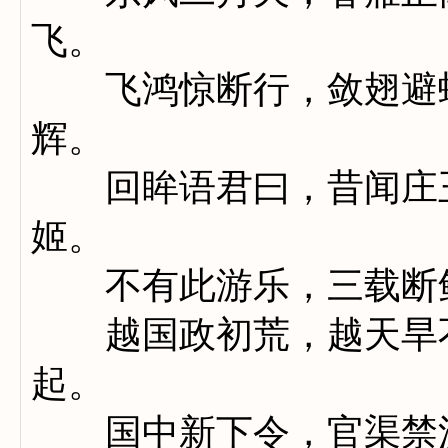
飞。
飞鸿惊断行，敛翅避蛾
辉。
回眸语君曰，昔闻庄王
姬。
不有此游乐，三载断
越国政初荒，越天旱不
起。
国中新下令，官渠禁流