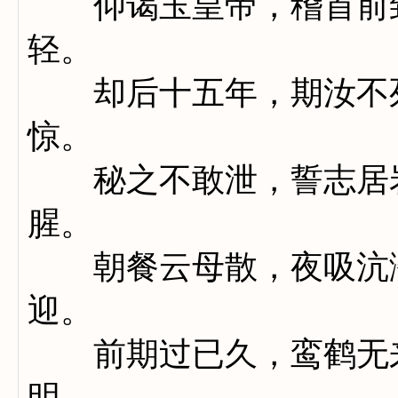
仰谒玉皇帝，稽首前致
轻。
却后十五年，期汝不死
惊。
秘之不敢泄，誓志居岩
腥。
朝餐云母散，夜吸沆瀣
迎。
前期过已久，鸾鹤无来
明。