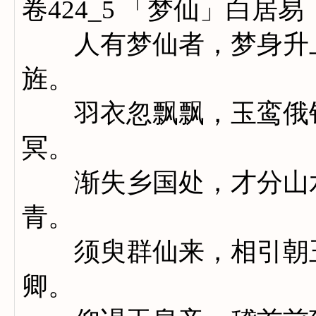
卷424_5 「梦仙」白居易
人有梦仙者，梦身升上
旌。
羽衣忽飘飘，玉鸾俄铮
冥。
渐失乡国处，才分山水
青。
须臾群仙来，相引朝玉
卿。