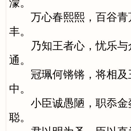
濛。
万心春熙熙，百谷青芃
丰。
乃知王者心，忧乐与众
通。
冠珮何锵锵，将相及王
中。
小臣诚愚陋，职忝金銮
聪。