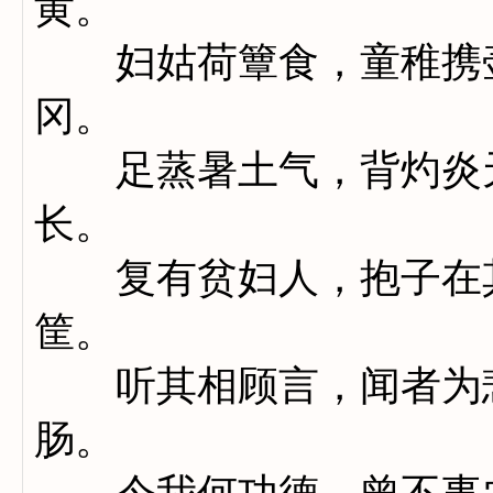
黄。
妇姑荷簟食，童稚携壶
冈。
足蒸暑土气，背灼炎天
长。
复有贫妇人，抱子在其
筐。
听其相顾言，闻者为悲
肠。