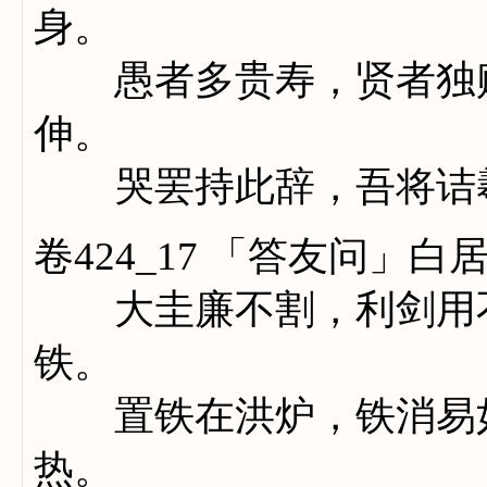
身。
愚者多贵寿，贤者独贱
伸。
哭罢持此辞，吾将诘
卷424_17 「答友问」白
大圭廉不割，利剑用不
铁。
置铁在洪炉，铁消易如
热。