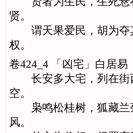
贤者为生民，生死悬在
贤。
谓天果爱民，胡为夺其
权。
卷424_4 「凶宅」白居易
长安多大宅，列在街西
空。
枭鸣松桂树，狐藏兰菊
风。