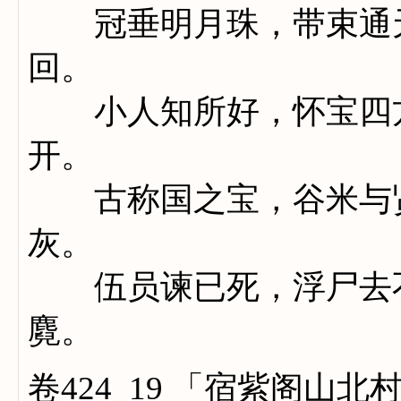
冠垂明月珠，带束通天
回。
小人知所好，怀宝四方
开。
古称国之宝，谷米与贤
灰。
伍员谏已死，浮尸去不
麑。
卷424_19 「宿紫阁山