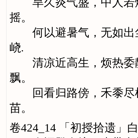
旱久炎气盛，中人若燔
摇。
何以避暑气，无如出尘
峣.
清凉近高生，烦热委静
飘。
回看归路傍，禾黍尽枯
苗。
卷424_14 「初授拾遗」