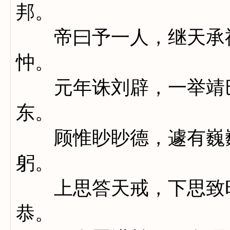
邦。
帝曰予一人，继天承祖
忡。
元年诛刘辟，一举靖巴
东。
顾惟眇眇德，遽有巍巍
躬。
上思答天戒，下思致时
恭。