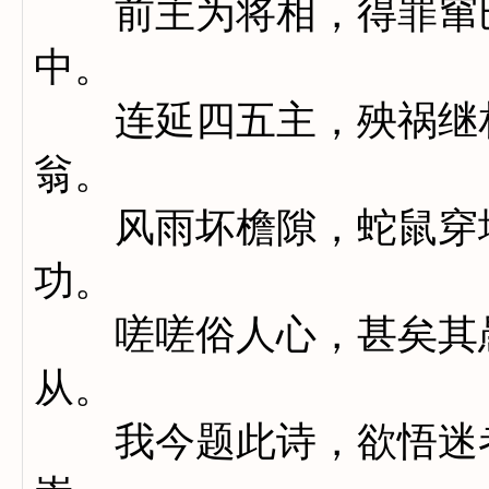
前主为将相，得罪窜巴
中。
连延四五主，殃祸继相
翁。
风雨坏檐隙，蛇鼠穿墙
功。
嗟嗟俗人心，甚矣其愚
从。
我今题此诗，欲悟迷者