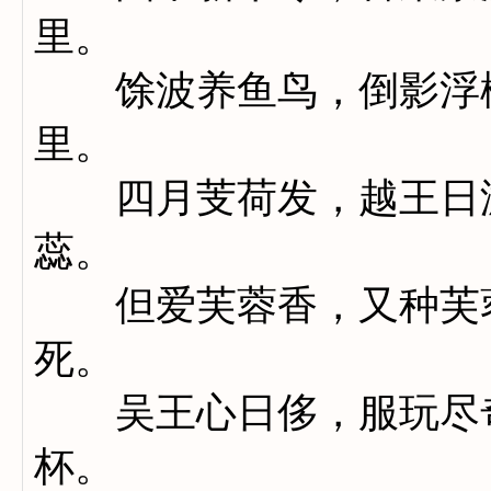
里。
馀波养鱼鸟，倒影浮楼
里。
四月芰荷发，越王日游
蕊。
但爱芙蓉香，又种芙蓉
死。
吴王心日侈，服玩尽奇
杯。