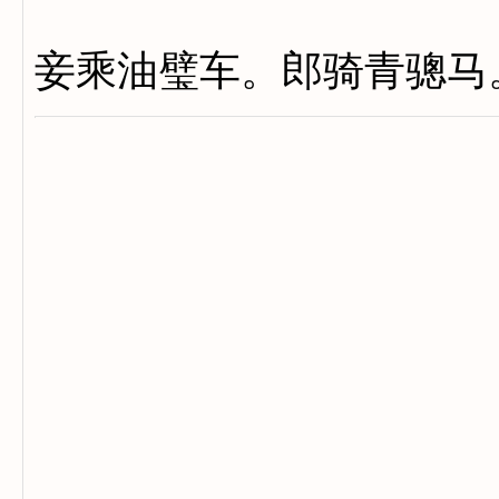
妾乘油璧车。郎骑青骢马