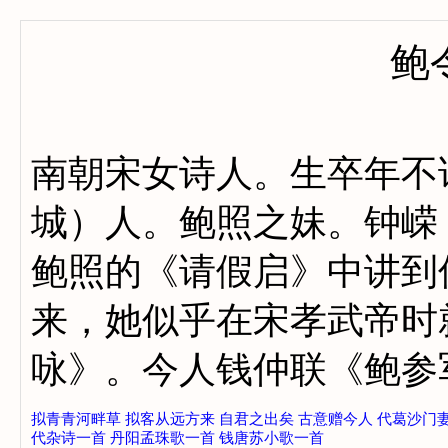
鲍
南朝宋女诗人。生卒年不
城）人。鲍照之妹。钟嵘
鲍照的《请假启》中讲到
来，她似乎在宋孝武帝时
咏》。今人钱仲联《鲍
拟青青河畔草
拟客从远方来
自君之出矣
古意赠今人
代葛沙门
代杂诗一首
丹阳孟珠歌一首
钱唐苏小歌一首