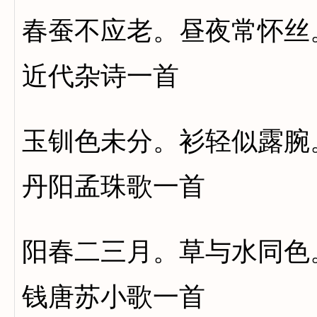
春蚕不应老。昼夜常怀丝
近代杂诗一首
玉钏色未分。衫轻似露腕
丹阳孟珠歌一首
阳春二三月。草与水同色
钱唐苏小歌一首