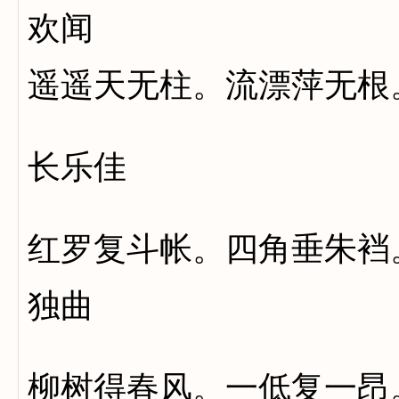
欢闻
遥遥天无柱。流漂萍无根
长乐佳
红罗复斗帐。四角垂朱裆
独曲
柳树得春风。一低复一昂