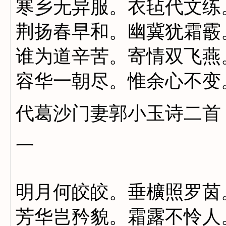
寒乡无异服。衣毡代文练
荆扬春早和。幽冀犹霜霰
谁为道辛苦。寄情双飞燕
容华一朝尽。惟余心不变
代葛沙门妻郭小玉诗二首
一
明月何皎皎。垂櫎照罗茵
芳华岂矜貌。霜露不怜人