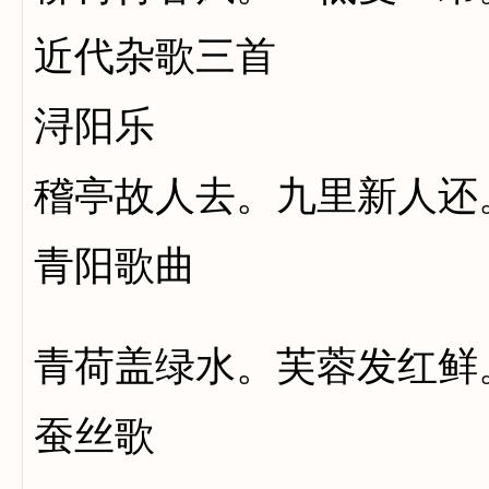
近代杂歌三首
浔阳乐
稽亭故人去。九里新人还
青阳歌曲
青荷盖绿水。芙蓉发红鲜
蚕丝歌