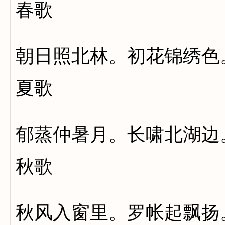
春歌
朝日照北林。初花锦绣色
夏歌
郁蒸仲暑月。长啸北湖边
秋歌
秋风入窗里。罗帐起飘扬