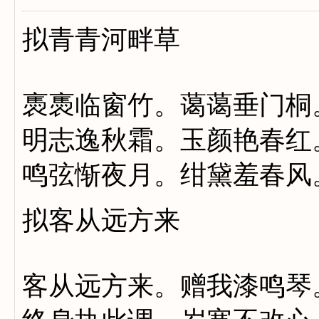
拟青青河畔草
褭褭临窗竹。蔼蔼垂门桐
明志逸秋霜。玉颜艳春红
鸣弦惭夜月。绀黛羞春风
拟客从远方来
客从远方来。赠我漆鸣琴