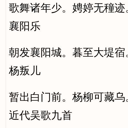
歌舞诸年少。娉婷无穜迹
襄阳乐
朝发襄阳城。暮至大堤宿
杨叛儿
暂出白门前。杨柳可藏乌
近代吴歌九首