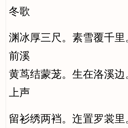
冬歌
渊冰厚三尺。素雪覆千里
前溪
黄茑结蒙茏。生在洛溪边
上声
留衫绣两裆。迮置罗裳里