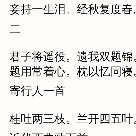
妾持一生泪。经秋复度春
二
君子将遥役。遗我双题锦
题用常着心。枕以忆同寝
寄行人一首
桂吐两三枝。兰开四五叶