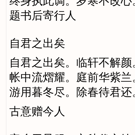
终身执此调。岁寒不改心
题书后寄行人
自君之出矣
自君之出矣。临轩不解颜
帐中流熠耀。庭前华紫兰
游用暮冬尽。除春待君还
古意赠今人