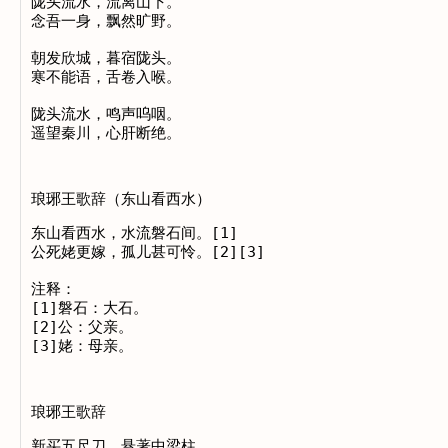
陇头流水，流离山下。

念吾一身，飘然旷野。

朝发欣城，暮宿陇头。

寒不能语，舌卷入喉。

陇头流水，鸣声呜咽。

琅琊王歌辞（东山看西水）
东山看西水，水流磐石间。[1]

公死姥更嫁，孤儿甚可怜。[2][3]

注释：

[1]磐石：大石。

[2]公：父亲。

琅琊王歌辞
新买五尺刀，悬著中梁柱。
