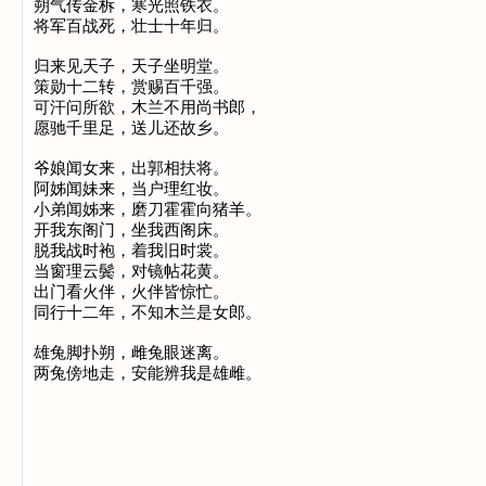
朔气传金柝，寒光照铁衣。

将军百战死，壮士十年归。

归来见天子，天子坐明堂。

策勋十二转，赏赐百千强。

可汗问所欲，木兰不用尚书郎，

愿驰千里足，送儿还故乡。

爷娘闻女来，出郭相扶将。

阿姊闻妹来，当户理红妆。

小弟闻姊来，磨刀霍霍向猪羊。

开我东阁门，坐我西阁床。

脱我战时袍，着我旧时裳。

当窗理云鬓，对镜帖花黄。

出门看火伴，火伴皆惊忙。

同行十二年，不知木兰是女郎。

雄兔脚扑朔，雌兔眼迷离。
