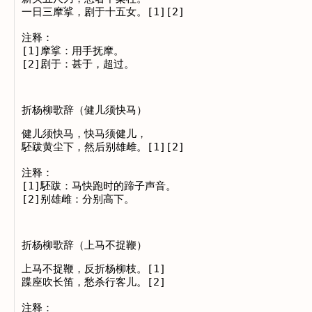
一日三摩挲，剧于十五女。[1][2]

注释：

[1]摩挲：用手抚摩。

折杨柳歌辞（健儿须快马）
健儿须快马，快马须健儿，

駓跋黄尘下，然后别雄雌。[1][2]

注释：

[1]駓跋：马快跑时的蹄子声音。

折杨柳歌辞（上马不捉鞭）
上马不捉鞭，反折杨柳枝。[1]

蹀座吹长笛，愁杀行客儿。[2]

注释：
