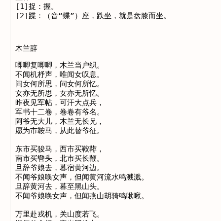
[1]捉：握。

木兰辞
唧唧复唧唧，木兰当户织。

不闻机杼声，唯闻女叹息。

问女何所思，问女何所忆。

女亦无所思，女亦无所忆。

昨夜见军帖，可汗大点兵，

军书十二卷，卷卷有爷名。

阿爷无大儿，木兰无长兄，

愿为市鞍马，从此替爷征。

东市买骏马，西市买鞍鞯，

南市买辔头，北市买长鞭。

旦辞爷娘去，暮宿黄河边。

不闻爷娘唤女声，但闻黄河流水鸣溅溅。

旦辞黄河去，暮至黑山头。

不闻爷娘唤女声，但闻燕山胡骑鸣啾啾。

万里赴戎机，关山度若飞。
