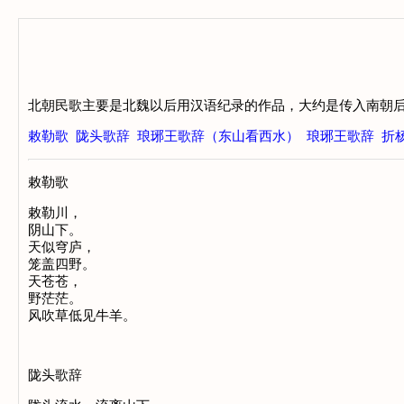
北朝民歌主要是北魏以后用汉语纪录的作品，大约是传入南朝
敕勒歌
陇头歌辞
琅琊王歌辞（东山看西水）
琅琊王歌辞
折
敕勒歌
敕勒川，

阴山下。

天似穹庐，

笼盖四野。

天苍苍，

野茫茫。

陇头歌辞