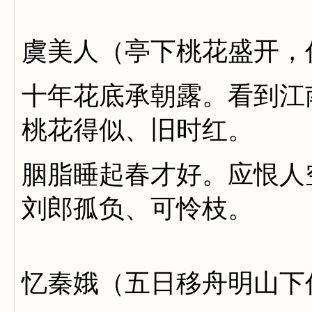
虞美人（亭下桃花盛开，
十年花底承朝露。看到江
桃花得似、旧时红。
胭脂睡起春才好。应恨人
刘郎孤负、可怜枝。
忆秦娥（五日移舟明山下