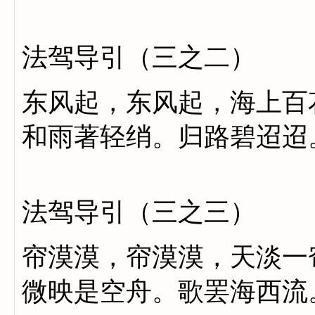
法驾导引（三之二）
东风起，东风起，海上百
和雨著轻绡。归路碧迢迢
法驾导引（三之三）
帘漠漠，帘漠漠，天淡一
微映是空舟。歌罢海西流