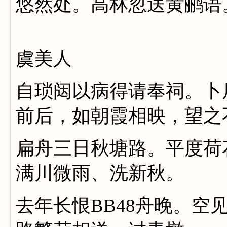
悠然处。高林忽送黄鹂语
虞美人
自琐闼以病得请奉祠。卜
前后，如朝霞相映，望之
扁舟三日秋塘路。平度荷
满川微雨、洗新秋。
去年长恨BB48舟晚。空