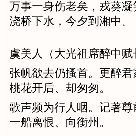
万事一身伤老矣，戎葵凝
浇桥下水，今夕到湘中。
虞美人（大光祖席醉中赋
张帆欲去仍搔首。更醉君
桃花开后、却匆匆。
歌声频为行人咽。记著尊
一船离恨、向衡州。