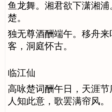
鱼龙舞。湘君欲下潇湘浦
楚。
独无尊酒酬端午。移舟来
客，洞庭怀古。
临江仙
高咏楚词酬午日，天涯节
人知此意，歌罢满帘风。