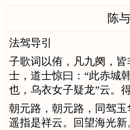
陈
法驾导引
子歌词以侑，凡九阕，皆
士，道士惊曰：“此赤城
也，乌衣女子疑龙”云。
朝元路，朝元路，同驾玉
遥指是祥云。回望海光新