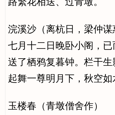
路繁花相送、过青墩。
浣溪沙（离杭日，梁仲谋
七月十二日晚卧小阁，已
送了栖鸦复暮钟。栏干生
起舞一尊明月下，秋空如
玉楼春（青墩僧舍作）