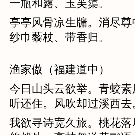
一瓶和露、玉芙蕖。
亭亭风骨凉生牖。消尽尊
纱巾藜杖、带香归。
渔家傲（福建道中）
今日山头云欲举。青蛟素
听还住。风吹却过溪西去
我欲寻诗宽久旅。桃花落