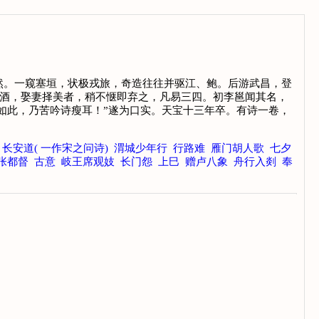
然。一窥塞垣，状极戎旅，奇造往往并驱江、鲍。后游武昌，登
嗜酒，娶妻择美者，稍不惬即弃之，凡易三四。初李邕闻其名，
病如此，乃苦吟诗瘦耳！”遂为口实。天宝十三年卒。有诗一卷，
长安道( 一作宋之问诗)
渭城少年行
行路难
雁门胡人歌
七夕
张都督
古意
岐王席观妓
长门怨
上巳
赠卢八象
舟行入剡
奉