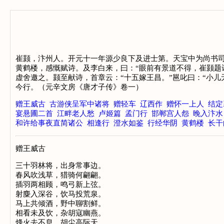
崔颢，汴州人。开元十一年源少良下及进士第。天宝中为尚书
黄鹤楼，感慨赋诗。及李白来，曰：“眼前有景道不得，崔颢题
虚舍邀之。颢至献诗，首章云：“十五嫁王昌。”邕叱曰：“小
今行。（元辛文房《唐才子传》卷一）
赠王威古
古游侠呈军中诸将
赠轻车
辽西作
赠怀一上人
结定
宴悬圃二首
江畔老人愁
卢姬篇
孟门行
邯郸宫人怨
晚入汴水
和许给事夜直简诸公
相逢行
澄水如鉴
行经华阴
黄鹤楼
长干
赠王威古
三十羽林将，出身常事边。

春风吹浅草，猎骑何翩翩。

插羽两相顾，鸣弓新上弦。

射麋入深谷，饮马投荒泉。

马上共倾酒，野中聊割鲜。

相看未及饮，杂胡寇幽燕。

烽火去不息，胡尘高际天。
