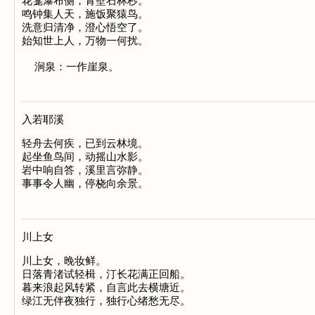
花龛瀑布侧，青壁石林杪。

鸣钟集人天，施饭聚猿鸟。

洗意归清净，澄心悟空了。

始知世上人，万物一何扰。

入若耶溪
轻舟去何疾，已到云林境。

起坐鱼鸟间，动摇山水影。

岩中响自答，溪里言弥静。

川上女
川上女，晚妆鲜。

日落青渚试轻楫，汀长花满正回船。

暮来浪起风转紧，自言此去横塘近。
