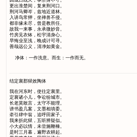
因成日既久，事济身不守。

更出淮楚间，复来荆河口。

荆河马卿岑，兹地近道林。

入讲鸟常狎，坐禅兽不侵。

都非缘未尽，曾是教所任。

故我一来事，永承微妙音。

竹房见衣钵，松宇清身心。

早悔业至浅，晚成计可寻。

善哉远公义，清净如黄金。

结定襄郡狱效陶体
我在河东时，使往定襄里。

定襄诸小儿，争讼纷城市。

长老莫敢言，太守不能理。

谤书盈几案，文墨相填委。

牵引肆中翁，追呼田家子。

我来折此狱，五听辨疑似。

小大必以情，未尝施鞭棰。

是时三月暮，遍野农耕起。
