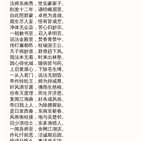
法师东南秀，世实豪家子。

削发十二年，诵经峨眉里。

自此照群蒙，卓然为道雄。

观生尽入妄，悟有皆成空。

净体无众染，苦心归妙宗。

一朝敕书至，召入承明宫。

说法金殿里，焚香青禁中。

传灯遍都邑，杖锡游王公。

天子揖妙道，群僚趋下风。

我法本无着，时来出林壑。

因心得化城，随病皆与药。

上启黄屋心，下除苍生缚。

一从入君门，说法无朝昏。

帝作转轮王，师为持戒尊。

轩风洒甘露，佛雨生慈根。

但有灭度理，而生开济恩。

复闻江海曲，好杀成风俗。

帝曰我上人，为除膻腥欲。

是日发西秦，东南至蕲春。

风将衡桂接，地与吴楚邻。

旧少清信士，实多渔猎人。

一闻吾师至，舍网江湖滨。

作礼忏前恶，洁诚期后因。
