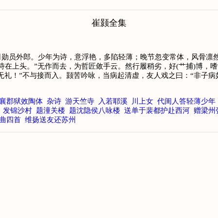
崔颢全集
司勋员外郎。少年为诗，意浮艳，多陷轻薄；晚节忽变常体，风骨凛
诗在上头。”无作而去，为哲匠敛手云。然行履稍劣，好(艹捕)博，
儿无礼！”不与接而入。颢苦吟咏，当病起清虚，友人戏之曰：“非子
襄郡狱效陶体
杂诗
游天竺寺
入若耶溪
川上女
代闺人答轻薄少年
发锦沙村
题潼关楼
题沈隐侯八咏楼
送单于裴都护赴西河
赠梁州
曲四首
维扬送友还苏州