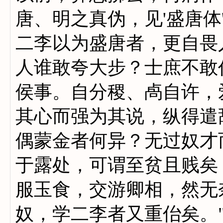
唐、明之真伪，见'盛唐体
二李以为盛唐者，更自畏
人谁敢夸大步？士庶不敢
侯事。自分稷、卨自许，
其心而强为其说，纵得遣
偶蒙金者何异？无过奴才
于露处，可谓至贫且贱矣
服玉食，交游卿相，然无
奴，学二李者又重佁矣。