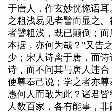
于唐人，作玄妙恍惚语耳
之粗浅易见者譬而显之。
者譬粗浅，既已颠倒；而
本据，亦何为哉？"又告
少；宋人诗离于唐，而诗
诗，而不问其与唐人违合
使尊奉己说；学之者亦尊
愚何人而敢为此？诸君皆
人数百家，各有能事，非