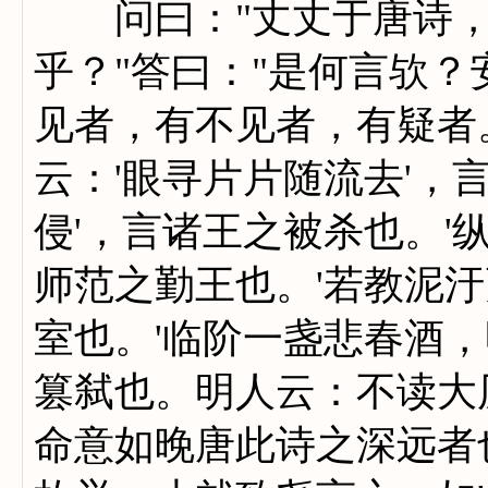
问曰："丈丈于唐诗，
乎？"答曰："是何言欤
见者，有不见者，有疑者
云：'眼寻片片随流去'，
侵'，言诸王之被杀也。'
师范之勤王也。'若教泥汙
室也。'临阶一盏悲春酒，
篡弑也。明人云：不读大
命意如晚唐此诗之深远者也