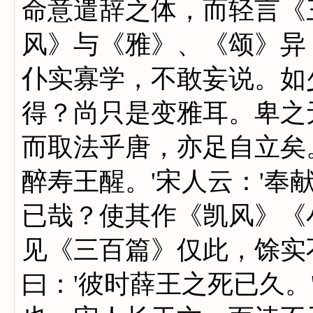
命意遣辞之体，而轻言《
风》与《雅》、《颂》异
仆实寡学，不敢妄说。如
得？尚只是变雅耳。卑之
而取法乎唐，亦足自立矣
醉寿王醒。'宋人云：'奉
已哉？使其作《凯风》《
见《三百篇》仅此，馀实
曰：'彼时薛王之死已久。