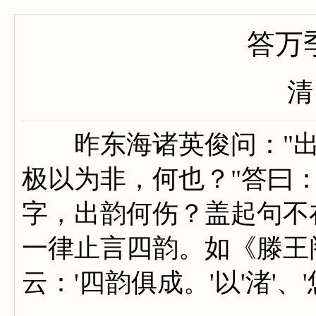
答万
清
昨东海诸英俊问："出
极以为非，何也？"答曰
字，出韵何伤？盖起句不
一律止言四韵。如《滕王
云：'四韵俱成。'以'渚'、