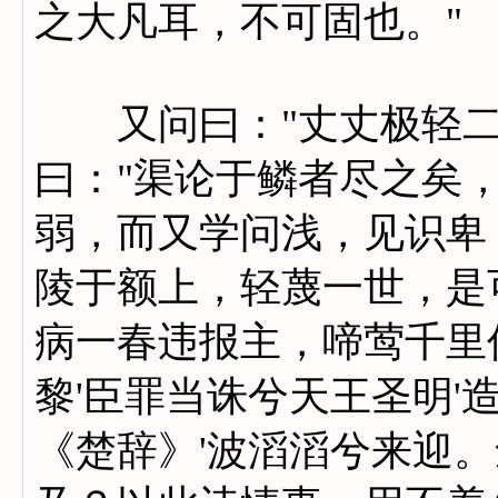
之大凡耳，不可固也。"
又问曰："丈丈极轻二
曰："渠论于鳞者尽之矣
弱，而又学问浅，见识卑
陵于额上，轻蔑一世，是
病一春违报主，啼莺千里
黎'臣罪当诛兮天王圣明'
《楚辞》'波滔滔兮来迎。