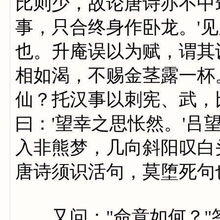
比则少，故论唐诗亦不中
事，只合终身作卧龙。'
也。升庵误以为赋，谓其
相如渴，不赐金茎露一杯
仙？托汉事以刺宪、武，
曰：'望幸之思怅然。'吕
入非熊梦，几向斜阳叹白
唐诗须识活句，莫堕死句
又问："命意如何？"答