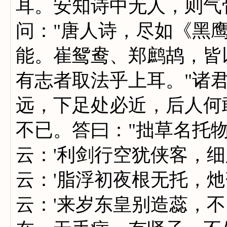
耳。安知诗中无人，则气
问："唐人诗，尽如《黑鹰
能。崔鸳鸯、郑鹧鸪，皆
有志者取法乎上耳。"诸
远，下足处必近，后人何
不已。答曰："拙草名托
云：'利剑行空犹侠客，细
云：'脂浮初夜根无托，灺
云：'来岁东皇别造蕊，不