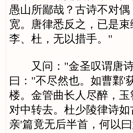
愚山所鄙哉？古诗不对偶
宽。唐律悉反之，已是束
李、杜，无以措手。"
又问："金圣叹谓唐诗
曰："不尽然也。如曹鄴
楼。金管曲长人尽醉，玉
对中转去。杜少陵律诗如
亲'篇竟无后半首，何以