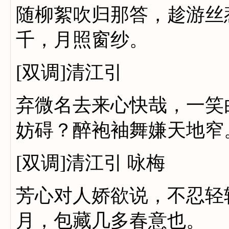
随柳絮吹归那答，趁游丝
千，月照窗纱。
[双调]清江引
弃微名去来心快哉，一笑
妨碍？醉袍袖舞嫌天地窄
[双调]清江引 咏梅
芳心对人娇欲说，不忍轻
月，包藏几多春意也。