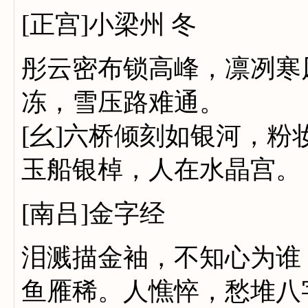
[正宫]小梁州 冬
彤云密布锁高峰，凛冽寒
冻，雪压路难通。
[幺]六桥倾刻如银河，
玉船银棹，人在水晶宫。
[南吕]金字经
泪溅描金袖，不知心为谁
鱼雁稀。人憔悴，愁堆八