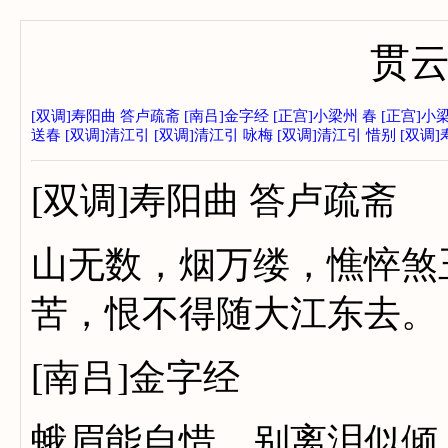
贯
[双调]寿阳曲 答卢疏斋
[南吕]金字经
[正宫]小梁州 春
[正宫]小
送春
[双调]清江引
[双调]清江引 咏梅
[双调]清江引 惜别
[双调
[双调]寿阳曲 答卢疏斋
山无数，烟万缕，憔悴煞
苦，恨不得随大江东去。
[南吕]金字经
蛾眉能自惜，别离泪似倾