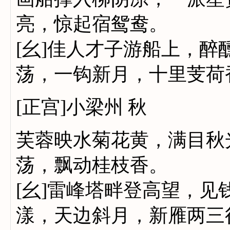
亮，惊起宿鸳鸯。
[幺]佳人才子游船上，
荡，一钩新月，十里芰荷
[正宫]小梁州 秋
芙蓉映水菊花黄，满目秋
荡，飘动桂枝香。
[幺]雷峰塔畔登高望，
漾，天边斜月，新雁两三