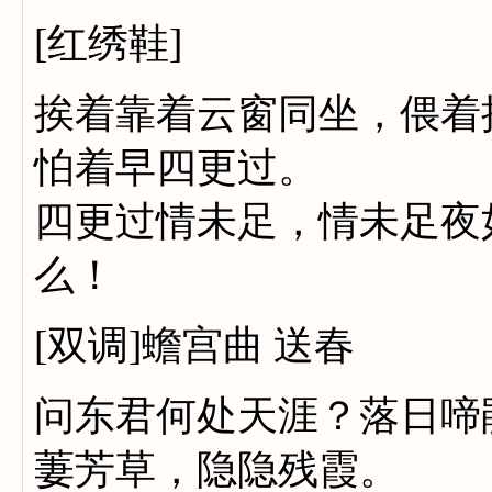
[红绣鞋]
挨着靠着云窗同坐，偎着
怕着早四更过。
四更过情未足，情未足夜
么！
[双调]蟾宫曲 送春
问东君何处天涯？落日啼
萋芳草，隐隐残霞。