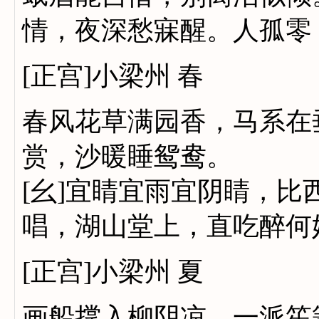
情，夜深愁寐醒。人孤零
[正宫]小梁州 春
春风花草满园香，马系在
赏，沙暖睡鸳鸯。
[幺]宜睛宜雨宜阴睛，
唱，湖山堂上，直吃醉何
[正宫]小梁州 夏
画船撑入柳阴凉，一派笙