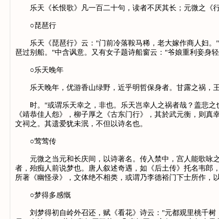
乐天《长恨歌》凡一百二十句，读者不厌其长；元微之《行
○琵琶行
乐天《琵琶行》云："门前冷落鞍马稀，老大嫁作商人妇。"
琶过别船。"中含讽意。又有女子题诗船窗云："爷娘重利妾身
○乐天晚年
乐天晚年，优游香山绿野，近乎明哲保身者。甘露之祸，王涯
时。"或谓乐天幸之，非也。乐天岂幸人之祸者哉？盖悲之也。
《靖恭佳人怨》，柳子厚之《古东门行》，其於武元衡，则真
文祠之。其遗爱犹未泯，不但以诗名也。
○莺莺传
元微之当元和长庆间，以诗著名。传入禁中，宫人能歌咏之，
者，殆痴人前说梦也。唐人叙述奇遇，如《后土传》托名韦郎
所著《幽怪录》，文体绝不相类，或谓乃李德裕门下士所作，
○梦得多感慨
刘梦得初自岭外召还，赋《看花》诗云："元都观里桃千树，