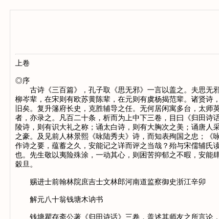
上卷
◎序
古诗《三百篇》，孔子取《思无邪》一言以盖之。夫思无邪者
柳岑辈，在宋则有欧苏黄陈辈，在元则有虞杨揭范辈。诸贤诗
旧矣。复升籓府长史，克胜辅导之任。无何居闲寓多台，太师
者，亦录之。凡百二十条，析而为上中下三卷，目曰《归田诗
陵诗，则有识大礼之称；诵太白诗，则有大胸次之美；诵唐人
之豪。及见前人林景熙《咏陆秀夫》诗，而知表殉国之忠；《
作诗之要，蕴蓄之久，安能记之详而评之当哉？殆与宋儒辅氏
也。先生敬以夷险殊涂，一动其心，则困苦抑郁之不暇，安能
穀旦。
赐进士前翰林院庶吉士文林郎河南道监察御史浙江辛卯
解元八十翁钱塘木讷书
钱塘瞿存斋公著《归田诗话》三卷，盖述其师友之所言论，宦