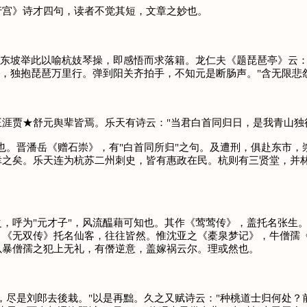
宫》诗才四句，读者不觉其短，文章之妙也。
东坡举此以喻杭妓琴操，即感悟而求落籍。龙仁夫《题琵琶亭》云：
轻，独抱琵琶万里行。弹到阳关齐拍手，不知元是断肠声。"含无限悲
贾★舒元舆辈皆焉。乐天有诗云："当君白首同归日，是我青山独
晋潘岳《赠石崇》，有"白首同所归"之句。及遭刑，俱赴东市，崇
幸之矣。乐天连为杭苏二州刺史，皆有惠政在民。杭则有三贤堂，并
呼为"元才子"，风流醖藉可知也。其作《莺莺传》，盖托名张生。
，《无双传》托名仙客，往往皆然。惟沈亚之《橐泉梦记》，牛僧孺
以暴僧孺之犯上无礼，有僭逆意，盖嫁祸云尔。理或然也。
尽是刘郎去後栽。"以是再黜。久之又赋诗云："种桃道士归何处？