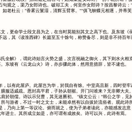
石句观之，渠乃女郎诗也。破却工夫，何至作女郎诗？按昌黎诗云：
。如老杜云："香雾云鬟湿，清辉玉臂寒。""俱飞蛱蝶元相逐，并蒂芙
，更命学士段文昌为之，在当时莫能别其文之高下也。及东坡《录
不远，其《读淮西碑》长篇至五十馀句，称赞备尽，则是非不待百年
全解》，谓此诗始言火势之盛，次言祝融之御火，其下则水火相克
甚。东坡有《云龙山火》诗，亦步骤此体，然用意措辞，皆不逮也。
，以有此屋庐。此屋岂为华，於我自有馀。中堂高且新，四时登牢
，膳服适戚疏。恩封高平君，子孙从朝裾。开门问谁来？无非卿大夫
肩於朝儒。诗以示兒曹，其无迷厥初。 "硃文公云："韩公之学，
。所与游者，不过一时之文士，未能卓然有以自拔於流俗者。观此诗所
如是，乃向上第一等议论。俯而就之，使为子弟者读此，亦能感发志意
七年进士。其所成立如是，亦可谓有成效矣。诗可以兴，此诗有焉。