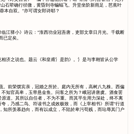
"山石荦确行径微，黄昏到寺蝙蝠飞。升堂坐阶新雨足，芭蕉叶
蓉本自双。"亦可谓女郎诗耶？
临江驿小》诗云："淮西功业冠吾唐，吏部文章日月光。千载断
而已定矣。
相济之说也。题云《和皇甫氵是韵》。氵是与李翱皆从公学
蔬。前荣馔宾亲，冠婚之所於。庭内无所有，高树八九株。西偏
。不知官高卑，玉带悬金鱼。问客之所为？峨冠讲唐虞。酒食罢
见於原道。其所以自任者，不为不重。而其平生用力深处，终不离
夸，乃感二鸟、符读书之成效极致，而《上宰相书》所谓"行道
，知所羡慕趋向，而有以成立，不陷於卑污苟贱，而玷辱其门户