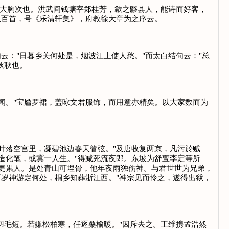
许大胸次也。洪武间钱塘宰郑桂芳，歙之黟县人，能诗而好客，
数百首，号《乐清轩集》，府教徐大章为之序云。
："日暮乡关何处是，烟波江上使人愁。"而太白结句云："总
耿耿也。
。"宝靥罗裙，盖咏文君服饰，而用意亦精矣。以大家数而为
。
落空宫里，凝碧池边春天管弦。"及唐收复两京，凡污於贼
造化笔，或冀一人生。"得减死流夜郎。东坡为舒亶李定等所
更累人。是处青山可埋骨，他年夜雨独伤神。与君世世为兄弟，
百岁神游定何处，桐乡知葬浙江西。"神宗见而怜之，遂得出狱，
羽毛短。若嫌松柏寒，任逐桑榆暖。"因斥去之。王维携孟浩然