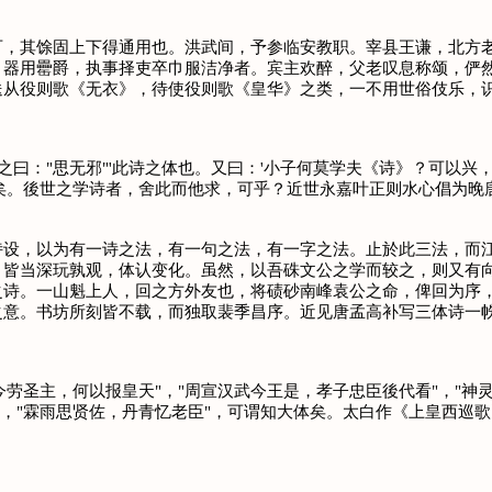
其馀固上下得通用也。洪武间，予参临安教职。宰县王谦，北方老
。器用罍爵，执事择吏卒巾服洁净者。宾主欢醉，父老叹息称颂，俨
送从役则歌《无衣》，待使役则歌《皇华》之类，一不用世俗伎乐，
曰："思无邪"'此诗之体也。又曰：'小子何莫学夫《诗》？可以兴
矣。後世之学诗者，舍此而他求，可乎？近世永嘉叶正则水心倡为晚唐
诗设，以为有一诗之法，有一句之法，有一字之法。止於此三法，而
，皆当深玩孰观，体认变化。虽然，以吾硃文公之学而较之，则又有
所集之诗。一山魁上人，回之方外友也，将碛砂南峰袁公之命，俾回为序
不满之意。书坊所刻皆不载，而独取裴季昌序。近见唐孟高补写三体诗
劳圣主，何以报皇天"，"周宣汉武今王是，孝子忠臣後代看"，"神
"，"霖雨思贤佐，丹青忆老臣"，可谓知大体矣。太白作《上皇西巡