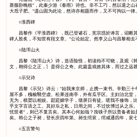
蔷薇卧晚枝"，此秦少游《春雨》诗也。非不工巧，然以退之山
大卮子肥。"遗山固为此论，然诗亦相题而作，又不可拘以一律
○淮西碑
昌黎作《平淮西碑》，既已登诸石，宪宗惑於谗言，诏断其文
碑人脍炙，不知世有段文章。"公论始定。然李义山与昌黎相去
○陆浑山火
昌黎《陆浑山火》诗，造语险怪，初读殆不可晓，及观《韩氏
文，翱得公之正，氵是得公之奇。此篇盖戏效其体，而过之远
○示兒诗
昌黎《示兒》诗云："始我来京师，止携一束书。辛勤三十年
屋不多，槐榆翳空虚。松果连南亭，外有瓜芋区。主妇治北堂
无为，棋槊以相娱。跹跹媚学子，墙屏日有徒。嗟我不修饰，比
乎文字言语之工。其好乐之私，日用之间，不过饮博过从之乐
忧世者"，则已不复言矣。其本心何如哉？按硃子所以责备者
矣。韩公之子昶，登长庆四年第。昶生绾衮，绾咸通四年，衮
○五言警句