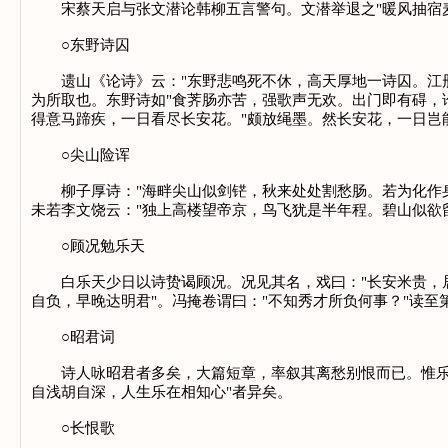
宋蔡天启与张文潜论韩柳五言警句。文潜举退之"暖风抽宿麦
○东野诗囚
遗山《论诗》云："东野悲鸣死不休，高天厚地一诗囚。江册万
为所取也。东野诗如"食荠肠亦苦，强歌声无欢。出门即有碍，
得意马蹄疾，一日看尽长安花。"颇放绳墨。然长安花，一日岂
○尖山险诨
柳子厚诗："海畔尖山似剑铓，秋来处处割愁肠。若为化作身
未若李文饶云："独上高楼望帝京，鸟飞犹是半年程。碧山似欲
○顾况勉乐天
白乐天少日以诗贽谒顾况。况见其名，戏曰："长安米贵，居大
自负，早晚达明君"。冯掩卷谓曰："不知秀才所负何事？"读至
○昭君词
诗人咏昭君者多矣，大篇短章，率叙其离愁别恨而已。惟乐天
自浅胡自深，人生乐在相知心"者异矣。
○长恨歌