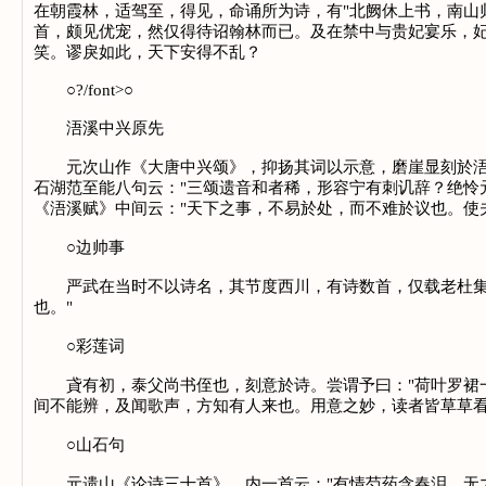
在朝霞林，适驾至，得见，命诵所为诗，有"北阙休上书，南山
首，颇见优宠，然仅得待诏翰林而已。及在禁中与贵妃宴乐，妃
笑。谬戾如此，天下安得不乱？
○?/font>○
浯溪中兴原先
元次山作《大唐中兴颂》，抑扬其词以示意，磨崖显刻於浯溪
石湖范至能八句云："三颂遗音和者稀，形容宁有刺讥辞？绝怜
《浯溪赋》中间云："天下之事，不易於处，而不难於议也。使
○边帅事
严武在当时不以诗名，其节度西川，有诗数首，仅载老杜集中
也。"
○彩莲词
貣有初，泰父尚书侄也，刻意於诗。尝谓予曰："荷叶罗裙一
间不能辨，及闻歌声，方知有人来也。用意之妙，读者皆草草
○山石句
元遗山《论诗三十首》，内一首云："有情芍药含春泪，无力