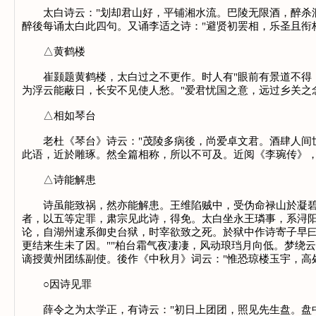
太白诗云："划却君山好，平铺湘水流。巴陵无限酒，醉杀洞
醉後每诵太白此四句。又诵李适之诗："避贤初罢相，乐圣且衔
△黄鹤楼
崔颢题黄鹤楼，太白过之不更作。时人有"眼前有景道不得，崔
为浮云能蔽日，长安不见使人愁。"爱君忧国之意，远过乡关之
△相如琴台
老杜《琴台》诗云："茂陵多病後，尚爱卓文君。酒肆人间世
此语，近於雕琢。然全篇相称，所以不可及。近阅《李琬传》，
△诗能解患
诗虽能致祸，然亦能解患。王维陷贼中，受伪命禄山於凝碧池
者，以五等定罪，肃宗见此诗，得免。太白坐永王璘事，系浔阳
论，自湖州逮系御史台狱，时宰欲致之死。於狱中作诗寄子早
更结来生未了因。""柏台霜气夜凄凄，风动琅珰月向低。梦绕
谪授黄州团练副使。後作《中秋月》词云："惟恐琼楼玉宇，高处
○因诗见罪
薛令之为太学正，有诗云："初日上团团，照见先生盘。盘中