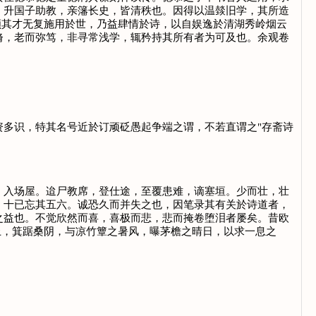
，升国子助教，亲籓长史，皆清秩也。因得以温燅旧学，其所造
顾其才无复施用於世，乃益肆情於诗，以自娱逸於清湖秀岭烟云
脩，老而弥笃，非寻常浅学，辄矜持其所有者为可及也。余观卷
多识，特其名号近於订顽砭愚起争端之谓，不若直谓之"存斋诗
入场屋。迨尸教席，登仕途，至覆患难，谪塞垣。少而壮，壮
，十已忘其五六。诚恐久而并失之也，因笔录其有关於诗道者，
之益也。不觉欣然而喜，喜极而悲，悲而掩卷堕泪者屡矣。昔欧
上，箕踞桑阴，与凉竹簟之暑风，曝茅檐之晴日，以求一息之