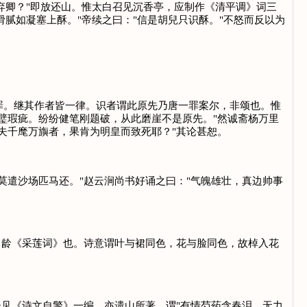
弃卿？"即放还山。惟太白召见沉香亭，应制作《清平调》词三
腻如凝塞上酥。"帝续之曰："信是胡兒只识酥。"不怒而反以为
。继其作者皆一律。识者谓此原先乃唐一罪案尔，非颂也。惟
璧瑕疵。纷纷健笔刚题破，从此磨崖不是原先。"然诚斋杨万里
夫千麾万旟者，果肯为明皇而致死耶？"其论甚恕。
遣沙场匹马还。"赵云涧尚书好诵之曰："气魄雄壮，真边帅事
龄《采莲词》也。诗意谓叶与裙同色，花与脸同色，故棹入花
见《诗文自警》一编，亦遗山所著，谓"有情芍药含春泪，无力