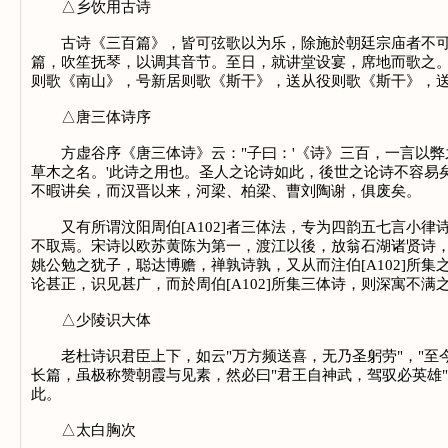
△乡饮用古诗
古诗《三百篇》，皆可弦歌以为乐，除施於朝廷宗庙者不可，
篇，吹笙抚琴，以调其音节。至日，就讲堂设宴，席地而歌之
则歌《南山》，号新居则歌《斯干》，送从役则歌《斯干》，
△唐三体诗序
方虚谷序《唐三体诗》云："子曰：'《诗》三百，一言以弊之
草木之名。'此诗之用也。圣人之论诗如此，後世之论诗不容易
不暇讲矣，而汉晋以来，河梁、柏梁、曹刘陶谢，俱废矣。
又有所谓汶阳周伯[A102]者三体法，专为四韵五七言小律
不取焉。宋诗以欧苏黄陈为第一，渡江以後，放翁石湖诸贤诗
姚公勉之犹子，聪达博赡，禅孰诗孰，又从而注伯[A102]
论甚正，识见甚广，而於周伯[A102]所集三体诗，则深寓
△少陵识大体
老杜诗识君臣上下，如云"万方频送喜，无乃圣躬劳"，"至今
长篇，虽极称赞朝霞与见素，然必曰"君王自神武，驾驭必英雄
此。
△太白胸次