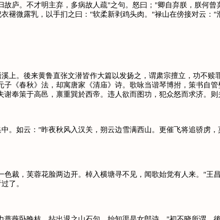
归故庐。不才明主弃，多病故人疏"之句。怒曰；"卿自弃朕，朕何曾
衣褪微露乳，以手扪之曰："软柔新剥鸡头肉。"禄山在傍接对云："滑
上。後来黄鲁直张文潜皆作大篇以发扬之，谓肃宗擅立，功不赎罪
元子《春秋》法，却寓唐家《清庙》诗。歌咏当谐琴博拊，策书自管
夫谢奉策于高邑，禀重巽於西帝。违人欲而图功，犯众怒而求济。则
。如云："昨夜秋风入汉关，朔云边雪满西山。更催飞将追骄虏，莫
色裁，芙蓉花脸两边开。棹入横塘寻不见，闻歌始觉有人来。"王昌
看过了。
蔷薇卧晚枝。拈出退之山石句，始知渠是女郎诗。"初不晓所谓，後