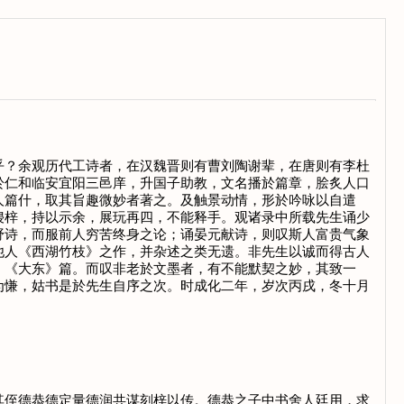
？余观历代工诗者，在汉魏晋则有曹刘陶谢辈，在唐则有李杜
於仁和临安宜阳三邑庠，升国子助教，文名播於篇章，脍炙人口
人篇什，取其旨趣微妙者著之。及触景动情，形於吟咏以自遣
锓梓，持以示余，展玩再四，不能释手。观诸录中所载先生诵少
野诗，而服前人穷苦终身之论；诵晏元献诗，则叹斯人富贵气象
他人《西湖竹枝》之作，并杂述之类无遗。非先生以诚而得古人
》《大东》篇。而叹非老於文墨者，有不能默契之妙，其致一
为慊，姑书是於先生自序之次。时成化二年，岁次丙戌，冬十月
侄德恭德定量德润共谋刻梓以传。德恭之子中书舍人廷用，求