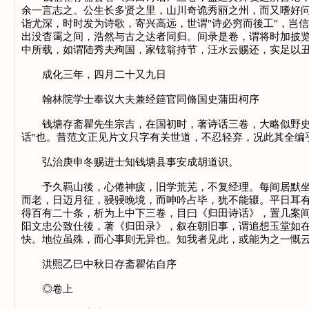
余一言志之。公生长多贤之里，山川奇诡秀丽之州，而又嗜好
诣尤深，时时发为诗歌，寄兴高远，世谓"诗必穷而後工"，岂
出没杳霭之间，浩然与古之达者同归。间录是卷，谓将时加披
中所载，如谓陆秀夫殉国，家铉翁持节，汪水云赐还，实足以
成化三年，四月二十又九日
翰林院学士奉议大夫兼经筵官同脩国史蒲田柯序
钱塘存斋瞿先生宗吉，在国初时，著诗话三卷，大略似野史，
话"也。昔范文正见片文只字有关世道，不忍轻弃，况此其全编
弘治庚申冬赐进士知钱塘县事安成胡道识。
予久羁山後，心倦神疲，旧学荒芜，不复经理。每间居默坐，
而老，日迈月征，骎骎晚境，而呻吟占毕，犹不能辍。平日耳
得百有二十条，析为上中下三卷，目曰《归田诗话》，置几案
阳文忠公致仕後，著《归田录》，叙在朝旧事，谓追想玉堂如在
快。地位虽殊，而心事则无异也。知我者见此，或能为之一慨
洪熙乙巳中秋日存斋瞿佑自序
◎卷上