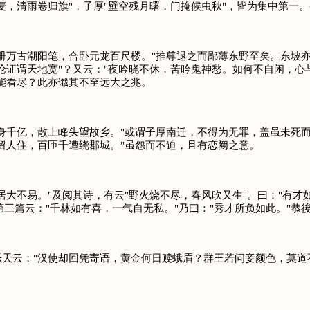
，清雨卷归旗"，子厚"壁空残月曙，门掩候虫秋"，皆为集中第一。
古潮阳笔，合卧元龙百尺楼。"推尊退之而鄙薄东野至矣。东坡亦有
论证谓天地宽"？又云："夜吟晓不休，苦吟鬼神愁。如何不自闲，心
能看尽？此亦谶其不至远大之兆。
千亿，散上峰头望故乡。"或谓子厚南迁，不得为无罪，盖虽未死而
留人住，百匝千遭绕郡城。"虽怨而不迫，且有恋阙之意。
不易。"及阅其诗，有云"野火烧不尽，春风吹又生"。曰："有才如
第三篇云："千林如有喜，一气自无私。"乃曰："秀才所负如此。"
云："汉使却回凭寄语，黄金何日赎蛾眉？群王若问妾颜色，莫道不