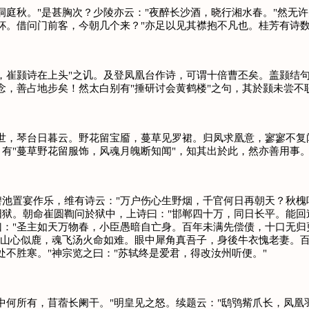
庭秋。"是甚胸次？少陵亦云："夜醉长沙酒，晓行湘水春。"然无
杯。借问门前客，今朝几个来？"亦足以见其襟抱不凡也。桂芳有诗
颢诗在上头"之讥。及登凤凰台作诗，可谓十倍曹丕矣。盖颢结句云
念，善占地步矣！然太白别有"捶研讨会黄鹤楼"之句，其於颢未尝不
，琴台日暮云。野花留宝靥，蔓草见罗裙。归凤求凰意，寥寥不复闻
有"蔓草野花留服饰，风魂月魄断知闻"，知其出於此，然亦善用事
置宴作乐，维有诗云："万户伤心生野烟，千官何日再朝天？秋槐叶
狱。朝命崔圆鞫问於狱中，上诗曰："邯郸四十万，同日长平。能回
曰："圣主如天万物春，小臣愚暗自亡身。百年未满先偿债，十口无归
云山心似鹿，魂飞汤火命如难。眼中犀角真吾子，身後牛衣愧老妻。
不胜寒。"神宗览之曰："苏轼终是爱君，得改汝州听便。"
何所有，苜蓿长阑干。"明皇见之怒。续题云："鸱鸮觜爪长，凤凰