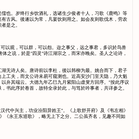
儒也。岁终行乡饮酒礼，选诸生少俊者十人，习歌《鹿鸣》等
然有古风。後遂以为常，凡宴饮则用之。如会友则歌伐木，劳农
识者是之。
，可以观，可以群，可以怨。迩之事父，远之事君，多识於鸟兽
体之说，於是"四灵"诗江湖宗之，而宋亦晚矣。圣人之论诗，
江湖无诗人矣。唐诗前以李杜，後以韩柳为最。姚合而下，君子
向上工夫，而文公诗未易可窥测也。近高安沙门至天隐，乃大魁
，以弁其端云。大德九年乙巳九月紫阳山虚叟方回序。"按此序议
一帙，书此序於卷首，故特全录於此，与笃於吟事者，共详参之。
灵汉代中兴主，功业汾阳异姓王"。《上歌舒开府》及《韦左相》
歌》《永王东巡歌》，略无上下之分。二公虽齐名，见趣不同如