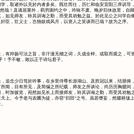
问学，取诸外以充於内者多矣。既壮而仕，历仁和临安宜阳三庠训导
信然哉！及谪居塞外，羁穷困约之中，吟咏不废。晚岁归休故里，自
览，如见师友，聆其训诲之勤，而受其劝勉之益。於此见公之问学自
丑奸臣，壮义士，岂独娱戏风月，以资人之笑谈而已哉？故为之序。
有抑扬可法之旨，非汗漫无稽之词，久成全梓。或取而观之，可资
乎！予不敏，敢以正于诗坛君子。
追念少日笃於吟事，在乡里侍尊长游湖山。及胜冠以来，结朋俦，
有所闻，目有所见，及简编之所纪载，师友之所谈论，尚历历胸臆间
间，时加披览，宛然如见长上而接师友，聆其训诲之勤，而受其劝勉
天上。今予老与农圃为徒，亦窃"归田"之号。虽若僭妄，然辍耕垅
云。