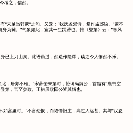
今考之，信然。
"未足当韩豪"之句。又云："我厌孟郊诗，复作孟郊语。"盖不
与身为雠。"气象如此，宜其一生跼蹐也。惟《登第》云："春风
身已上刀山矣。此语虽过，然造作险诨，读之令人惨然不乐。
此，居亦不难。"宋薛奎未第时，贽谒冯魏公，首篇有"囊书空
恭後登第，官至参政。王拱辰欧阳公皆其婿也。
如宫里时。"不言怨恨，而惓惓旧主，高过人远甚。其与"汉恩