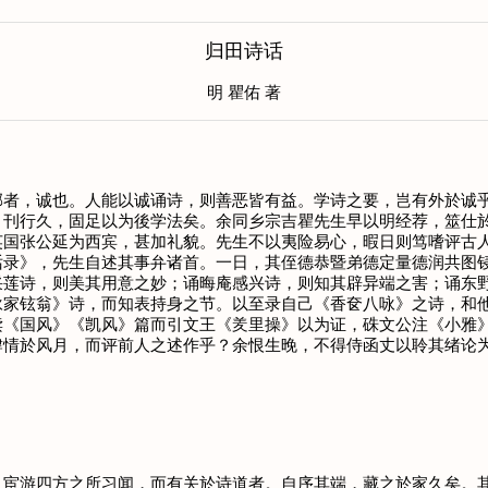
归田诗话
明 瞿佑 著
，诚也。人能以诚诵诗，则善恶皆有益。学诗之要，岂有外於诚乎
，刊行久，固足以为後学法矣。余同乡宗吉瞿先生早以明经荐，筮仕
英国张公延为西宾，甚加礼貌。先生不以夷险易心，暇日则笃嗜评古
话录》，先生自述其事弁诸首。一日，其侄德恭暨弟德定量德润共图
采莲诗，则美其用意之妙；诵晦庵感兴诗，则知其辟异端之害；诵东
咏家铉翁》诗，而知表持身之节。以至录自己《香奁八咏》之诗，和
读《国风》《凯风》篇而引文王《羑里操》以为证，硃文公注《小雅
肆情於风月，而评前人之述作乎？余恨生晚，不得侍函丈以聆其绪论
游四方之所习闻，而有关於诗道者。自序其端，藏之於家久矣。其