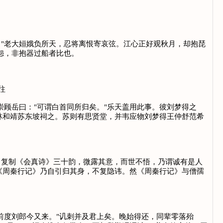
"老大姮娥负所天，忍将离恨寄哀弦。江心正好观秋月，却抱琵
怨，非抱器过船者比也。
往
顾岳曰："可谓白首同所归矣。"乐天盖用此事。彼刘梦得之
林和靖苏东坡祠之。苏则有思贤堂，并韦应物刘梦得王仲舒范希
复制《会真诗》三十韵，微露其意，而世不悟，乃谓诚有是人
《周秦行记》乃自引归其身，不复隐讳。然《周秦行记》与僧孺
前度刘郎今又来。"讥刺并及君上矣。晚始得还，同辈零落殆