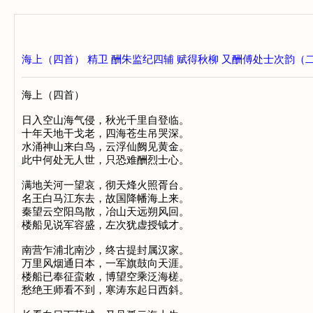
海上（四首）
精卫
酬朱监纪四辅
赋得秋柳
又酬傅处士次韵（
海上（四首）
日入空山海气侵，秋光千里自登临。
十年天地干戈老，四海苍生吊哭深。
水涌神山来白鸟，云浮仙阙见黄金。
此中何处无人世，只恐难酬烈士心。
满地关河一望哀，彻天烽火照胥台。
名王白马江东去，故国降幡海上来。
秦望云空阳鸟散，冶山天远朔风回。
楼船见说军容盛，左次犹虚授钺才。
南营乍浦北南沙，终古提封属汉家。
万里风烟通日本，一军旗鼓向天涯。
楼船已奉征蛮敕，博望空乘泛海槎。
愁绝王师看不到，寒涛东起日西斜。