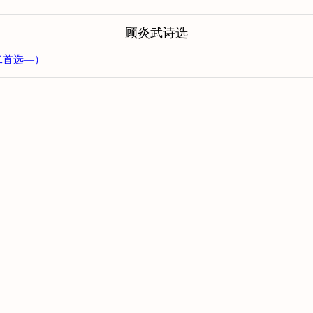
顾炎武诗选
二首选—）