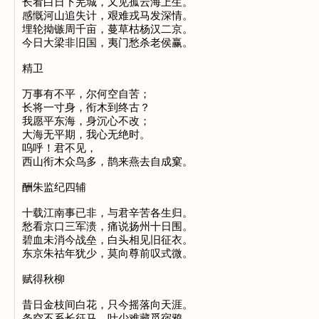
长看白日下芜城，又见孤云海上生。
感慨河山追失计，艰难戎马发深情。
埋轮拗镞周千亩，蔓草枯杨汉二京。
今日大梁非旧国，夷门愁杀老侯赢。
精卫
万事有不平，尔何空自苦；
长将一寸身，衔木到终古？
我愿平东海，身沉心不改；
大海无平期，我心无绝时。
呜呼！君不见，
西山衔木众鸟多，鹊来燕去自成窠。
酬朱监纪四辅
十载江南事已非，与君辛苦各生归。
愁看京口三军溃，痛说扬州十日围。
碧血未消今战垒，白头相见旧征衣。
东京朱祜年犹少，莫向尊前叹式微。
赋得秋柳
昔日金枝间白花，只今摇落向天涯。
条空不系长征马，叶少难藏觅宿鸦。