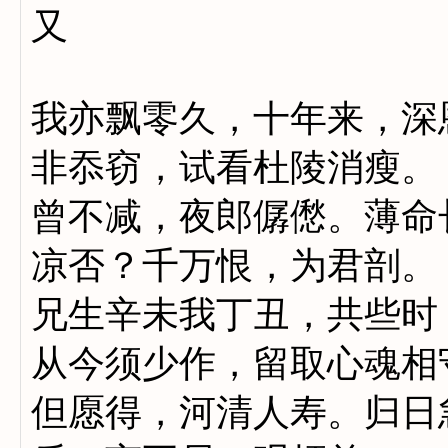
又
我亦飘零久，十年来，深
非忝窃，试看杜陵消瘦。
曾不减，夜郎僝僽。薄命
凉否？千万恨，为君
兄生辛未我丁丑，共些时
从今须少作，留取心魂相
但愿得，河清人寿。归日