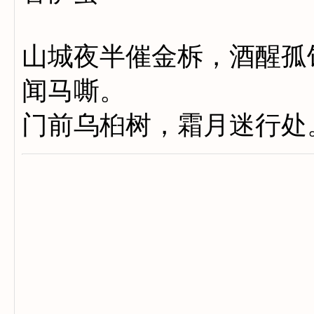
山城夜半催金柝，酒醒孤
闻马嘶。
门前乌桕树，霜月迷行处