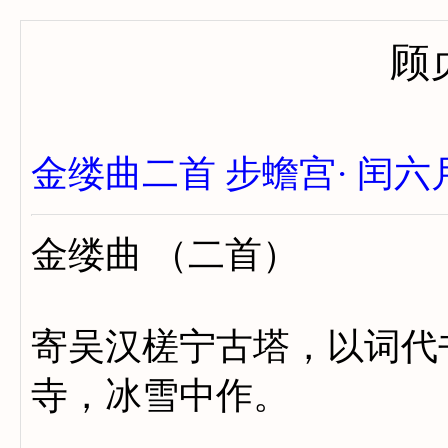
顾
金缕曲二首
步蟾宫· 闰六
金缕曲 （二首）
寄吴汉槎宁古塔，以词代
寺，冰雪中作。