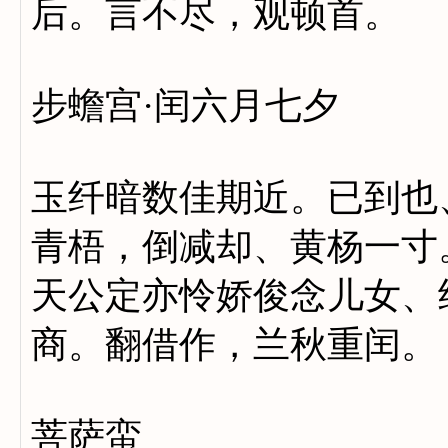
后。言不尽，观顿首。
步蟾宫·闰六月七夕
玉纤暗数佳期近。已到也
青梧，倒减却、黄杨
天公定亦怜娇俊念儿女、
商。翻借作，兰秋重闰。
菩萨蛮