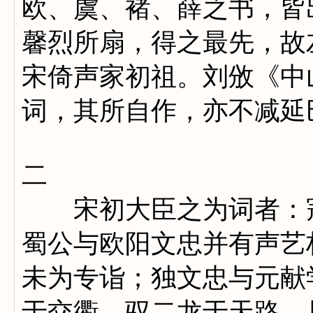
欧、虞、褚、薛之书，皆
馨烈所扇，得之最先，故
宋倚声家初祖。刘攽《中
词，其所自作，亦不减延
二
宋初大臣之为词者：寇
蜀公与欧阳文忠并有声艺
未为专诣；独文忠与元献
于交衢，驭二龙于天路。