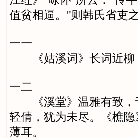
值贫相逼。"则韩氏省吏
一一
《姑溪词》长词近柳，
一二
《溪堂》温雅有致，于
轻倩，犹为未尽。《樵隐
薄耳。