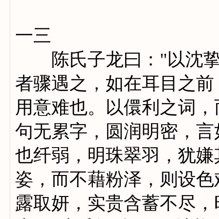
一三
陈氏子龙曰："以沈挚
者骤遇之，如在耳目之前
用意难也。以儇利之词，
句无累字，圆润明密，言
也纤弱，明珠翠羽，犹嫌
姿，而不藉粉泽，则设色
露取妍，实贵含蓄不尽，