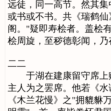
远徒，同一高节。然其集
或书或不书。共《瑞鹤仙
阁。"疑即寿桧者。盖桧
桧周旋，至秽德彰闻，乃
二二
于湖在建康留守席上赋
主人为之罢席。他若《水
《木兰花慢》之"拥貔貅万