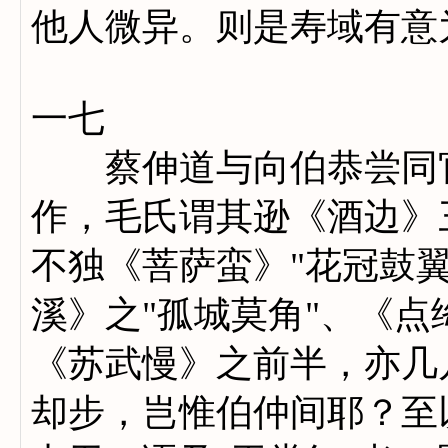
他人微异。则是寿域有意
一七
蔡伸道与向伯恭尝同官
作，毛氏谓其逊《酒边》
不独《菩萨蛮》"花冠鼓
溪》之"孤城莫角"、《点
《苏武慢》之前半，亦几
却步，岂惟伯仲间耶？至