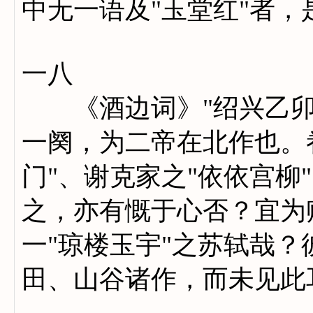
中无一语及"玉堂红"者
一八
《酒边词》"绍兴乙卯
一阕，为二帝在北作也。
门"、谢克家之"依依宫柳
之，亦有慨于心否？宜为
一"琼楼玉宇"之苏轼哉
田、山谷诸作，而未见此