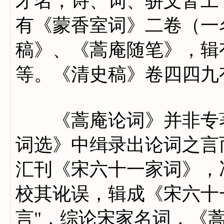
才名，诗、词、骈文皆工
有《蒙香室词》二卷（一
稿》、《蒿庵随笔》，辑
等。《清史稿》卷四四九
《蒿庵论词》并非专著
词选》中缉录出论词之言
汇刊《宋六十一家词》，
校其讹误，辑成《宋六十
言"，综论宋家名词，《蒿