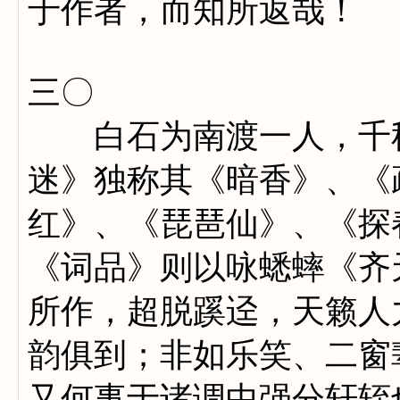
于作者，而知所返哉！
三〇
白石为南渡一人，千秋
迷》独称其《暗香》、《
红》、《琵琶仙》、《探
《词品》则以咏蟋蟀《齐
所作，超脱蹊迳，天籁人
韵俱到；非如乐笑、二窗
又何事于诸调中强分轩轾