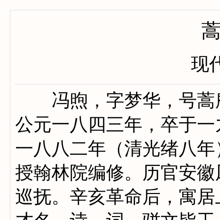
现代
冯煦，字梦华，号蒿庵
公元一八四三年，卒于一
一八八二年（清光绪八年
授翰林院编修。历官安徽
巡抚。辛亥革命后，寓居