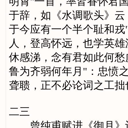
明霄"一首，率皆眷怀君
于辞，如《水调歌头》云
于今应有一个半个耻和戎
人，登高怀远，也学英雄
休感涕，念有君如此何愁
鲁为齐弱何年月"：忠愤
聋聩，正不必论词之工拙
二三
曾纯甫赋进《御月》词