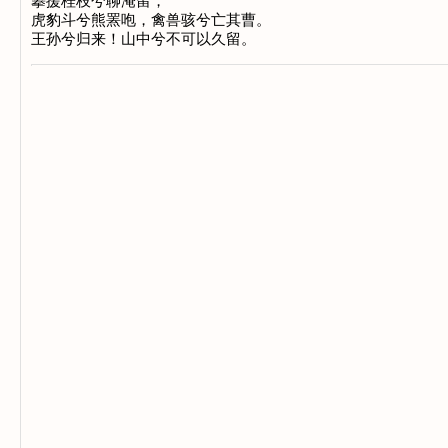
攀援桂枝兮聊淹留，
虎豹斗兮熊罴咆，禽兽骇兮亡其曹。
王孙兮归来！山中兮不可以久留。