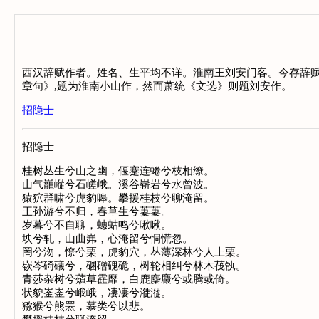
西汉辞赋作者。姓名、生平均不详。淮南王刘安门客。今存辞赋
章句》,题为淮南小山作，然而萧统《文选》则题刘安作。
招隐士
招隐士
桂树丛生兮山之幽，偃蹇连蜷兮枝相缭。
山气巃嵷兮石嵯峨。溪谷崭岩兮水曾波。
猿狖群啸兮虎豹嗥。攀援桂枝兮聊淹留。
王孙游兮不归，春草生兮萋萋。
岁暮兮不自聊，蟪蛄鸣兮啾啾。
坱兮轧，山曲岪，心淹留兮恫慌忽。
罔兮沕，憭兮栗，虎豹穴，丛薄深林兮人上栗。
嵚岑碕礒兮，碅磳磈硊，树轮相纠兮林木茷骫。
青莎杂树兮薠草靃靡，白鹿麇麚兮或腾或倚。
状貌崟崟兮峨峨，凄凄兮漇漎。
猕猴兮熊罴，慕类兮以悲。