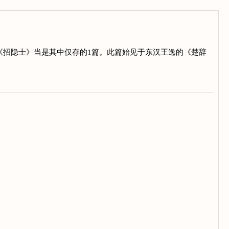
，《招隐士》当是其中仅存的1篇。此篇始见于东汉王逸的《楚辞