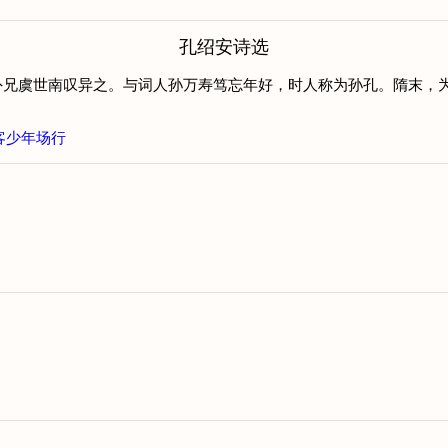
孔绍安诗选
外兄虞世南叹异之。与词人孙万寿笃忘年好，时人称为孙孔。隋末，
客少年场行