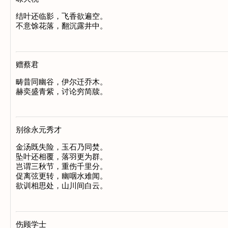
结叶还临影，飞香欲遍空。

赠蔡君
畴昔同幽谷，伊尔迁乔木。

别徐永元秀才
金汤既失险，玉石乃同焚。

坠叶还相覆，落羽更为群。

岂谓三秋节，重伤千里分。

促离弦更转，幽咽水难闻。

伤顾学士