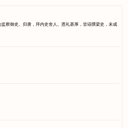
为监察御史。归唐，拜内史舍人。恩礼甚厚，尝诏撰梁史，未成