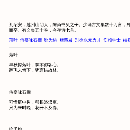
孔绍安，越州山阴人，陈尚书奂之子。少诵古文集数十万言，
而卒。有文集五十卷，今存诗七首。
落叶
侍宴咏石榴
咏夭桃
赠蔡君
别徐永元秀才
伤顾学士
结
落叶
早秋惊落叶，飘零似客心。

侍宴咏石榴
可惜庭中树，移根逐汉臣。

咏夭桃