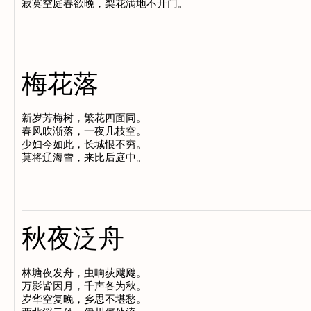
梅花落
新岁芳梅树，繁花四面同。

春风吹渐落，一夜几枝空。

少妇今如此，长城恨不穷。

秋夜泛舟
林塘夜发舟，虫响荻飕飕。

万影皆因月，千声各为秋。

岁华空复晚，乡思不堪愁。
