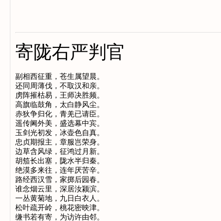
寄陇右严判官
副相西征重，苍生属望晨。

还同周薄伐，不取汉和亲。

虏阵摧枯易，王师决胜频。

高旗临鼓角，太白静风尘。

赤狄争归化，青羌已请臣。

遥传阃外美，盛选幕中宾。

玉剑光初发，冰壶色自真。

忠贞期报主，章服岂荣身。

边草含风绿，征鸿过月新。

胡笳长出塞，陇水半归秦。

绝漠多来往，连年厌苦辛。

路经西汉雪，家掷后园春。

谁念烟云里，深居汝颍滨。

一丛黄菊地，九日白衣人。

松叶疏开岭，桃花密映津。
