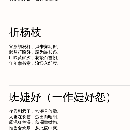
折杨枝
官渡初杨柳，风来亦动摇。

武昌行路好，应为最长条。

叶映黄鹂夕，花繁白雪朝。

班婕妤（一作婕妤怨）
夕殿别君王，宫深月似霜。

人幽在长信，萤出向昭阳。

露浥红兰湿，秋凋碧树伤。
