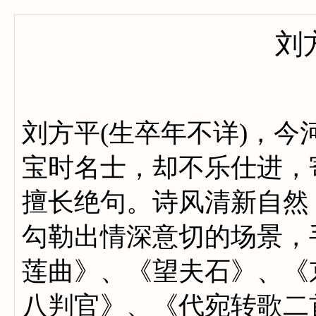
刘
刘方平(生卒年不详)，今
宝时名士，却不乐仕进，
擅长绝句。诗风清新自然
勾勒出情深意切的场景，
莲曲》、《望夫石》、《
八判官》、《代宛转歌二