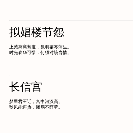
拟娼楼节怨
上苑离离莺度，昆明幂幂蒲生。

长信宫
梦里君王近，宫中河汉高。
