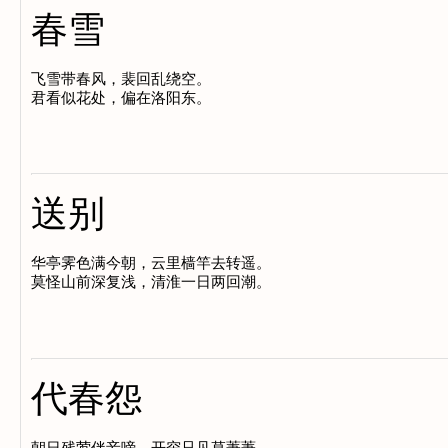
春雪
飞雪带春风，裴回乱绕空。

送别
华亭霁色满今朝，云里樯竿去转遥。

代春怨
朝日残莺伴妾啼，开帘只见草萋萋。
