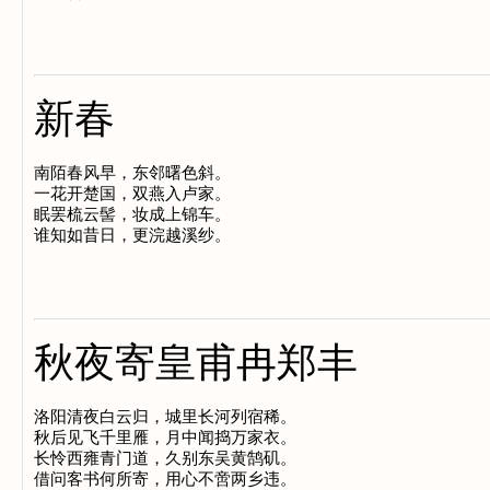
新春
南陌春风早，东邻曙色斜。

一花开楚国，双燕入卢家。

眠罢梳云髻，妆成上锦车。

秋夜寄皇甫冉郑丰
洛阳清夜白云归，城里长河列宿稀。

秋后见飞千里雁，月中闻捣万家衣。

长怜西雍青门道，久别东吴黄鹄矶。
