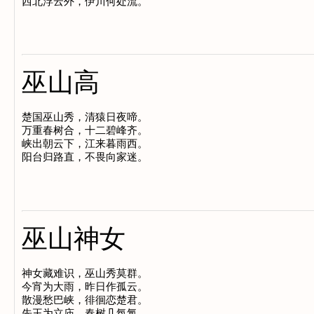
巫山高
楚国巫山秀，清猿日夜啼。

万重春树合，十二碧峰齐。

峡出朝云下，江来暮雨西。

巫山神女
神女藏难识，巫山秀莫群。

今宵为大雨，昨日作孤云。

散漫愁巴峡，徘徊恋楚君。
