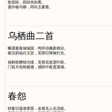
歌宛转，宛转伤别离。

乌栖曲二首
蛾眉曼脸倾城国，鸣环动佩新相识。

银汉斜临白玉堂，芙蓉行障掩灯光。

画舸双艚锦为缆，芙蓉花发莲叶暗。

春怨
纱窗日落渐黄昏，金屋无人见泪痕。
