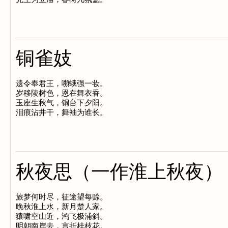
铜雀妓
遗令奉君王，嚬蛾强一妆。

岁移陵树色，恩在舞衣香。

玉座生秋气，铜台下夕阳。

秋夜思（一作淮上秋夜）
旅梦何时尽，征途望每赊。

晚秋淮上水，新月楚人家。

猿啸空山近，鸿飞极浦斜。
