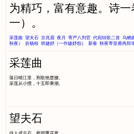
为精巧，富有意趣。诗一
一）。
采莲曲
望夫石
京兆眉
夜月
寄严八判官
代宛转歌二首
乌栖
秋夜）
折杨枝
班婕妤（一作婕妤怨）
新春
秋夜寄皇甫冉郑
采莲曲
落日晴江里，荆歌艳楚腰。

望夫石
佳人成古石，藓驳覆花黄。
