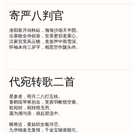
寄严八判官
洛阳新月动秋砧，瀚海沙场天半阴。

出塞能全仲叔策，安亲更切老莱心。

汉家宫里风云晓，羌笛声中雨雪深。

代宛转歌二首
星参差，明月二八灯五枝。

黄鹤瑶琴将别去，芙蓉羽帐惜空垂。

歌宛转，宛转恨无穷。

愿为潮与浪，俱起碧流中。

晓将近，黄姑织女银河尽。

九华锦衾无复情，千金宝镜谁能引。
