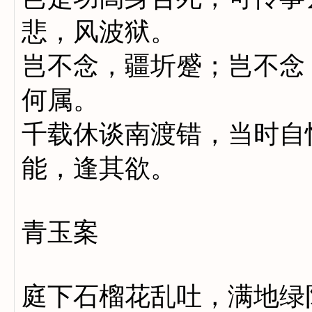
悲，风波狱。
岂不念，疆圻蹙；岂不念
何属。
千载休谈南渡错，当时自
能，逢其欲。
青玉案
庭下石榴花乱吐，满地绿