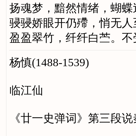
扬魂梦，黯然情绪，
骎骎娇眼开仍殢，悄无人
盈盈翠竹，纤纤白苎。不
杨慎(1488-1539)
临江仙
《廿一史弹词》第三段说