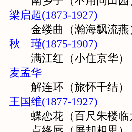
南乡子（不用问田园
梁启超(1873-1927)
金缕曲（瀚海飘流燕
秋 瑾(1875-1907)
满江红（小住京华）
麦孟华
解连环（旅怀千结）
王国维(1877-1927)
蝶恋花（百尺朱楼临
点绛唇（屏却相思）