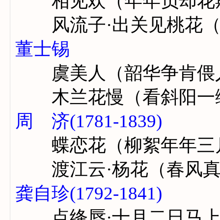
相见欢（年年负却花
风流子·出关见桃花（
董士锡
虞美人（韶华争肯偎
木兰花慢（看斜阳一
周 济(1781-1839)
蝶恋花（柳絮年年三
渡江云·杨花（春风真
龚自珍(1792-1841)
点绛唇·十月二日马上