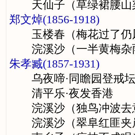
天仙子（草绿裙腰山
郑文焯(1856-1918)
玉楼春（梅花过了仍
浣溪沙（一半黄梅杂
朱孝臧(1857-1931)
乌夜啼·同瞻园登戒坛
清平乐·夜发香港
浣溪沙（独鸟冲波去
浣溪沙（翠阜红匪夹