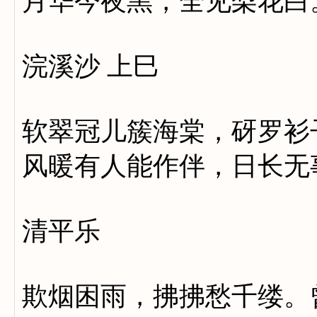
月华今夜黑，全见梨花白
浣溪沙 上巳
软翠冠儿簇海棠，砑罗衫
风暖有人能作伴，日长无
清平乐
欺烟困雨，拂拂愁千缕。