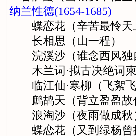
纳兰性德(1654-1685)
蝶恋花（辛苦最怜天
长相思（山一程）
浣溪沙（谁念西风独
木兰词·拟古决绝词柬
临江仙·寒柳（飞絮飞
鹧鸪天（背立盈盈故
浪淘沙（夜雨做成秋
蝶恋花（又到绿杨曾