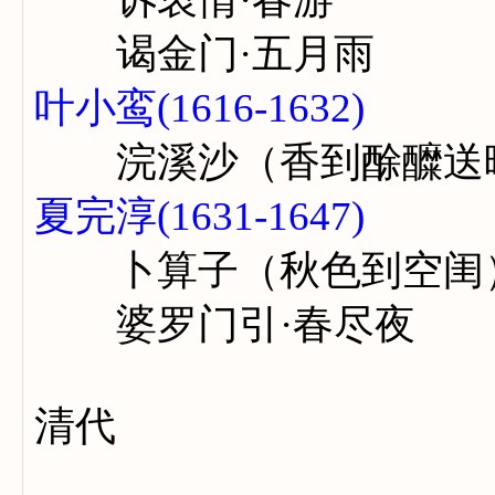
谒金门·五月雨
叶小鸾(1616-1632)
浣溪沙（香到酴醾送
夏完淳(1631-1647)
卜算子（秋色到空闺
婆罗门引·春尽夜
清代