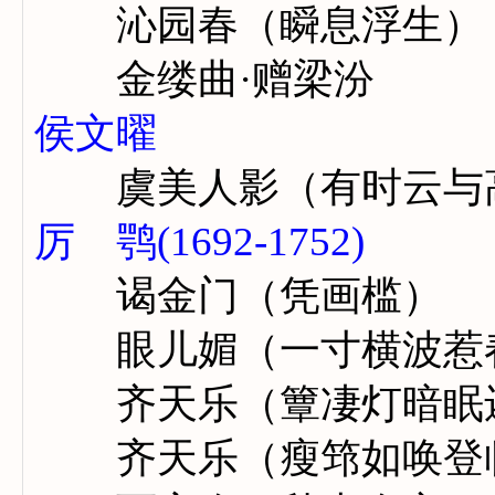
沁园春（瞬息浮生）
金缕曲·赠梁汾
侯文曜
虞美人影（有时云与
厉 鹗(1692-1752)
谒金门（凭画槛）
眼儿媚（一寸横波惹
齐天乐（簟凄灯暗眠
齐天乐（瘦筇如唤登