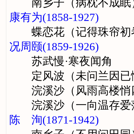
南乡子（病枕不成眠
康有为(1858-1927)
蝶恋花（记得珠帘初
况周颐(1859-1926)
苏武慢·寒夜闻角
定风波（未问兰因已
浣溪沙（风雨高楼悄
浣溪沙（一向温存爱
陈 洵(1871-1942)