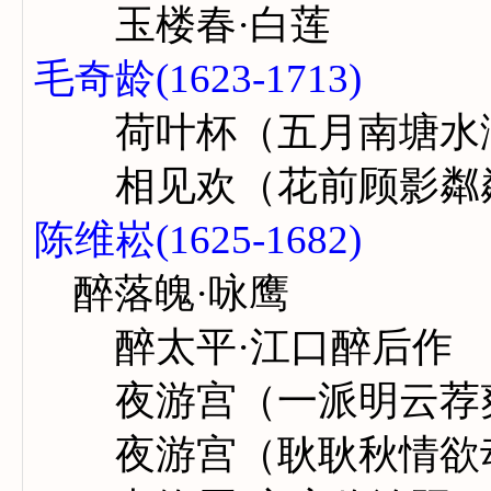
玉楼春·白莲
毛奇龄(1623-1713)
荷叶杯（五月南塘水
相见欢（花前顾影粼
陈维崧(1625-1682)
醉落魄·咏鹰
醉太平·江口醉后作
夜游宫（一派明云荐
夜游宫（耿耿秋情欲