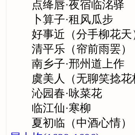
点绛唇·夜宿临洺驿
卜算子·租风瓜步
好事近（分手柳花天
清平乐（帘前雨罢）
南乡子·邢州道上作
虞美人（无聊笑捻花
沁园春·咏菜花
临江仙·寒柳
夏初临（中酒心情）