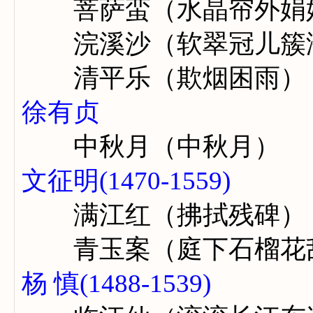
菩萨蛮（水晶帘外娟
浣溪沙（软翠冠儿簇
清平乐（欺烟困雨）
徐有贞
中秋月（中秋月）
文征明(1470-1559)
满江红（拂拭残碑）
青玉案（庭下石榴花
杨 慎(1488-1539)