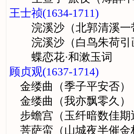
王士祯(1634-1711)
浣溪沙（北郭清溪一
浣溪沙（白鸟朱荷引
蝶恋花·和漱玉词
顾贞观(1637-1714)
金缕曲（季子平安否）
金缕曲（我亦飘零久）
步蟾宫（玉纤暗数佳期
菩萨蛮（山城夜半催金