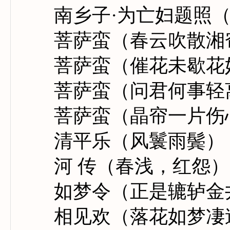
南乡子·为亡妇题照（
菩萨蛮（春云吹散湘
菩萨蛮（催花未歇花
菩萨蛮（问君何事轻
菩萨蛮（晶帘一片伤
清平乐（风鬟雨鬓）
河 传（春浅，红怨）
如梦令（正是辘轳金
相见欢（落花如梦凄