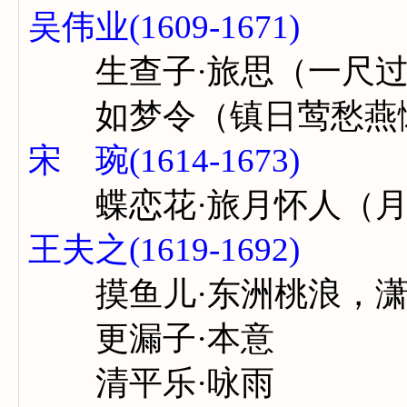
吴伟业(1609-1671)
生查子·旅思（一尺过
如梦令（镇日莺愁燕
宋 琬(1614-1673)
蝶恋花·旅月怀人（月
王夫之(1619-1692)
摸鱼儿·东洲桃浪，潇
更漏子·本意
清平乐·咏雨