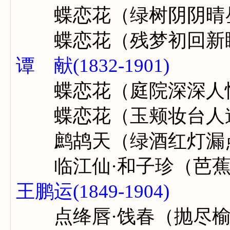
蝶恋花（绿树阴阴晴
蝶恋花（残梦初回新
谭 献(1832-1901)
蝶恋花（庭院深深人
蝶恋花（玉颊妆台人
鹧鸪天（绿酒红灯漏
临江仙·和子珍（芭蕉
王鹏运(1849-1904)
点绛唇·饯春（抛尽榆