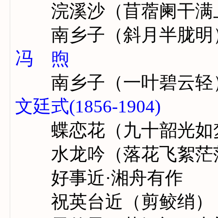
浣溪沙（苜蓿阑干满
南乡子（斜月半胧明
冯 煦
南乡子（一叶碧云轻
文廷式(1856-1904)
蝶恋花（九十韶光如
水龙吟（落花飞絮茫
好事近·湘舟有作
祝英台近（剪鲛绡）