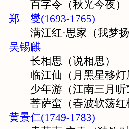
百字令（秋光今夜）
郑 燮(1693-1765)
满江红·思家（我梦扬
吴锡麒
长相思（说相思）
临江仙（月黑星移灯
少年游（江南三月听
菩萨蛮（春波软荡红
黄景仁(1749-1783)