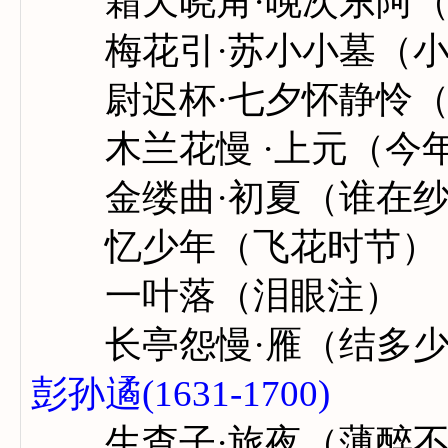
霜天晓角·晚次东阿（
梅花引·苏小小墓（小
尉迟杯·七夕怀静怜（
木兰花慢 ·上元（今
金缕曲·初夏（谁在纱
忆少年（飞花时节）
一叶落（泪眼注）
长亭怨慢·雁（结多少
彭孙遹(1631-1700)
生查子·旅夜（薄醉不