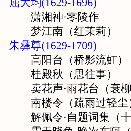
屈大均(1629-1696)
潇湘神·零陵作
梦江南（红茉莉）
朱彝尊(1629-1709)
高阳台（桥影流虹）
桂殿秋（思往事）
卖花声·雨花台（衰柳
南楼令（疏雨过轻尘
解佩令·自题词集（十