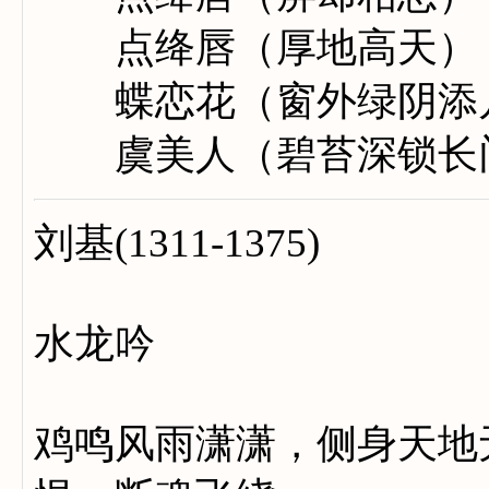
点绛唇（厚地高天）
蝶恋花（窗外绿阴添
虞美人（碧苔深锁长
刘基(1311-1375)
水龙吟
鸡鸣风雨潇潇，侧身天地