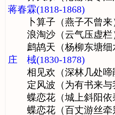
蒋春霖(1818-1868)
卜算子（燕子不曾来
浪淘沙（云气压虚栏
鹧鸪天（杨柳东塘细
庄 棫(1830-1878)
相见欢（深林几处啼
定风波（为有书来与
蝶恋花（城上斜阳依
蝶恋花（百丈游丝牵