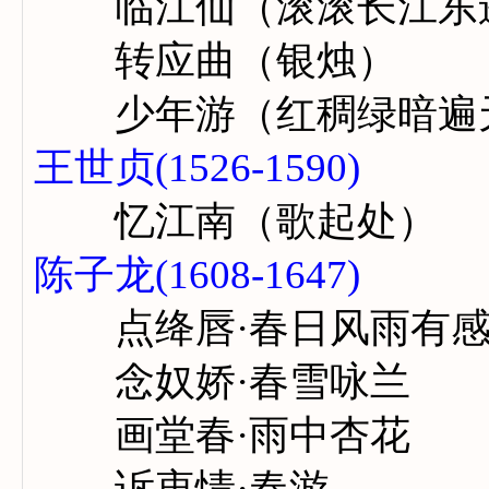
临江仙（滚滚长江东
转应曲（银烛）
少年游（红稠绿暗遍
王世贞(1526-1590)
忆江南（歌起处）
陈子龙(1608-1647)
点绛唇·春日风雨有
念奴娇·春雪咏兰
画堂春·雨中杏花
诉衷情·春游