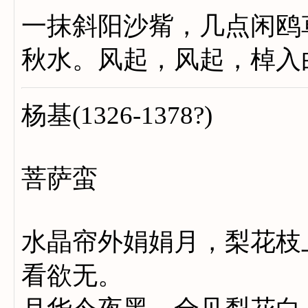
一抹斜阳沙觜，几点闲鸥
秋水。风起，风起，棹入
杨基(1326-1378?)
菩萨蛮
水晶帘外娟娟月，梨花枝
看欲无。