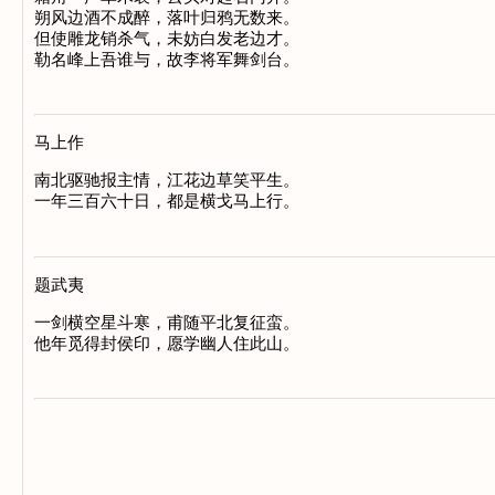
朔风边酒不成醉，落叶归鸦无数来。

但使雕龙销杀气，未妨白发老边才。

马上作
南北驱驰报主情，江花边草笑平生。

题武夷
一剑横空星斗寒，甫随平北复征蛮。
