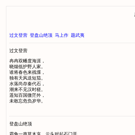
过文登营
登盘山绝顶
马上作
题武夷
过文登营
冉冉双幡度海涯，

晓烟低护野人家。

谁将春色来残堞，

独有天风送短茄。

水落尚存秦代石，

潮来不见汉时槎。

遥知百国微茫外，

登盘山绝顶
霜角一声草木哀，云头对起石门开。
