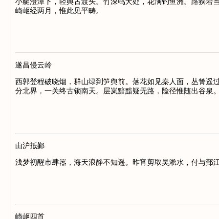
小艇澄潭下，轻舆古渡头。竹深鸣犬处，花满钓鱼洲。路狭岩当
崎岖经两月，惟此见平畴。

遂昌侵云岭
西郭登程破晓烟，群山绿到笋舆前。落花如见秦人面，丛箐遥过
分北界，一关终古锁南天。层岚黯黯疑无路，险径惟随出谷泉。
由沪抵鄞
浅梦初醒市肆嚣，海天浪静不知遥。昨宵剪取吴淞水，付与鄞江
崎岖四首