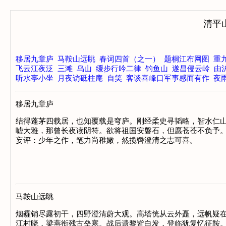
清平
移居九章庐
马鞍山远眺
春词四首（之一）
题桐江布网图
重
飞云江夜泛
三滩
乌山
缓步行吟二律
钓鱼山
遂昌侵云岭
由
听水亭小坐
月夜访砥柱庵
自笑
客谈喜峰口军事感而有作
夜
移居九章庐
结得蓬茅四载居，也知覆载是穹庐。刚经柔史寻韬略，智水仁山
嘘大雅，那曾长夜读阴符。欲将祖国安磐石，但愿苍苍不负予。
妄评：少年之作，笔力尚稚嫩，然揽辔澄清之志可喜。

马鞍山远眺
烟霾销尽露初干，四野澄清蔚大观。高塔恍从云外矗，远帆疑在
江村晓，梁燕衔残古垒寒。战后遗黎皆白发，登临犹复忆征鞍。