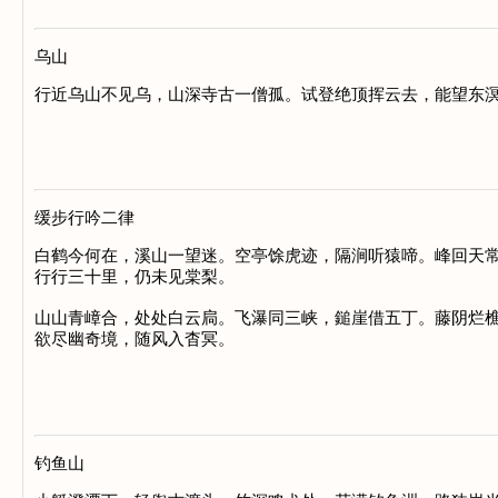
乌山
行近乌山不见乌，山深寺古一僧孤。试登绝顶挥云去，能望东溟
缓步行吟二律
白鹤今何在，溪山一望迷。空亭馀虎迹，隔涧听猿啼。峰回天常
行行三十里，仍未见棠梨。

山山青嶂合，处处白云扃。飞瀑同三峡，鎚崖借五丁。藤阴烂樵
欲尽幽奇境，随风入杳冥。

钓鱼山