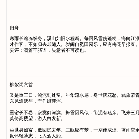
归舟
寒雨长途冻馁身，溪山如旧水程新。每因风雪伤蓬梗，悔向江湖
才作客，不如归去却随人。岁阑自觅田园乐，应有梅花早报春。
妄评：满篇牢骚语，失意者不可读也。

柳絮词六首
又是重三日，鸿泥到处留。年华流水感，身世落花愁。羁旅蒙青
东风难嫁与，宁作绿萍浮。

重帘长不卷，寂寞御河滨。舞雪因风似，衔泥有燕亲。飞来三月
莫倚高楼望，游人白发新。

尘世身如寄，低回忆去年。三眠应有梦，一别便成烟。著雨空余
岂怀轻薄态，飞入酒人船。
