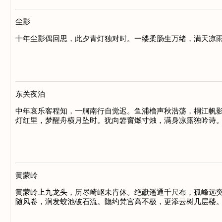
尘影
十年尘影偶回思，此夕青灯独对时。一缕柔肠生万绪，满天凉雨
东关夜泊
中年哀乐客程知，一舸南行自觉迟。鱼浦橹声秋浩荡，桐江帆影
灯红里，梦醒舟横月坠时。犹向箬窗燃寸烛，满身凉露独吟诗。
黄蒙岭
黄蒙岭上九龙头，历尽崎岖未肯休。绝巚遥通千尺布，孤峰远突
随风卷，涧发蛟池破石流。隐约梵宫高不极，更添云树几层楼。