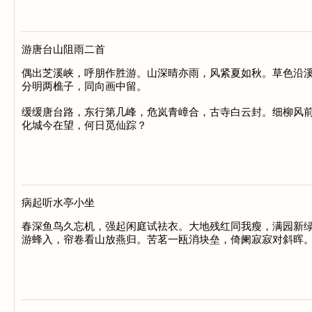
游唐台山阻雨二首
偶出芝溪峡，呼朋作胜游。山深晴亦雨，风紧夏如秋。草色沿溪
分明两樵子，同向画中留。

缓缓唐台路，东行第几峰，危岚青嶂合，古寺白云封。细柳风前
化城今在望，何日觅仙踪？

病起听水亭小坐
春深鱼鸟久忘机，强起闲庭试祛衣。大地残红同我瘦，满园新绿
游蜂入，帘卷看山放燕归。苦茗一瓯消块垒，倚阑寂寂对斜晖。