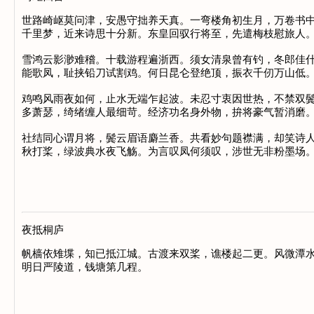
世路崎岖莫问津，安愚守拙养天真。一弯楼角初生月，万卷书中
千里梦，近来诗思十分新。东皇回驭行将至，先遣梅枝慰旅人。
雪鸿云影渺难稽。十载游程遍浙西。须女清泉曾有钓，冬郎佳什
能歌凤，耻挟铅刀试割鸡。何日昆仑登绝顶，振衣千仞万山低。
鸡鸣风雨夜如何，止水无端乍起波。未忍寸衷因世热，不禁双鬓
多萧瑟，绮绪缠人最细苛。经济功名身外物，拚将豪气暂消磨。
社结同心谓月将，鬓云眉语麝兰香。共看妙句题襟满，却笑诗人
秋打桨，绿波典水夜飞觞。为言叹凤何须叹，涉世无非粉墨场。
夜抵桐庐
帆樯依雉堞，知已抵江城。古渡来双桨，谯楼起二更。风微潭水
明日严陵道，钱塘第几程。
