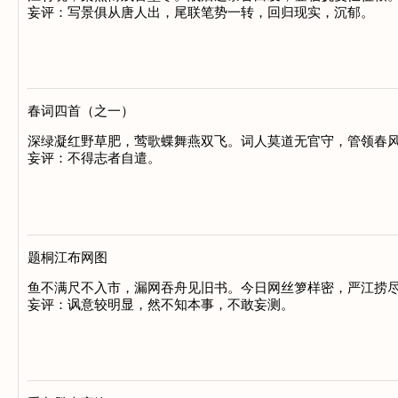
妄评：写景俱从唐人出，尾联笔势一转，回归现实，沉郁。

春词四首（之一）
深绿凝红野草肥，莺歌蝶舞燕双飞。词人莫道无官守，管领春风
妄评：不得志者自遣。

题桐江布网图
鱼不满尺不入市，漏网吞舟见旧书。今日网丝箩样密，严江捞尽
妄评：讽意较明显，然不知本事，不敢妄测。
