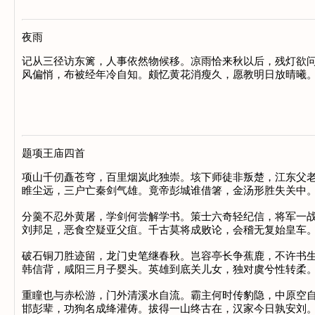
夜雨
记从三径访东篱，人事依然物候移。凉雨恰来秋以后，残灯欲问
风偏悄，布被经年冷自知。颇忆黄花消瘦久，愿教明日放晴曦。
题项王庙四首
项山千仞矗苍穹，百里烟岚此独崇。垓下师徒非叛楚，江东父老
睢尘远，三户亡秦剑气雄。竟帝彭城谁借箸，金汤形胜失关中。
分羹不忍外黄屠，学剑何尝解学书。策士六奇轻纪信，将军一战
刘邦足，恶食空疑亚父疽。千古莫将成败论，会稽无复始皇车。
破石铜刀胜迹留，龙门史笔继春秋。岂容亭长争蕉鹿，不许书生
韩信背，咸阳三月子婴头。英雄到底关儿女，独对虞兮性转柔。
重瞳也与赤松游，门外清溪水自流。霸主何时传豹隐，中原空自