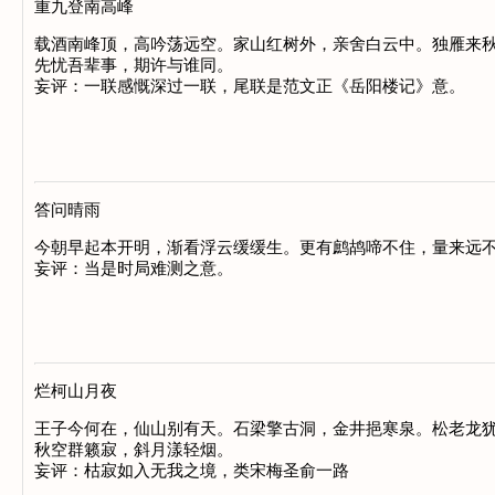
重九登南高峰
载酒南峰顶，高吟荡远空。家山红树外，亲舍白云中。独雁来秋
先忧吾辈事，期许与谁同。

妄评：一联感慨深过一联，尾联是范文正《岳阳楼记》意。

答问晴雨
今朝早起本开明，渐看浮云缓缓生。更有鹧鸪啼不住，量来远不
妄评：当是时局难测之意。

烂柯山月夜
王子今何在，仙山别有天。石梁擎古洞，金井挹寒泉。松老龙犹
秋空群籁寂，斜月漾轻烟。

妄评：枯寂如入无我之境，类宋梅圣俞一路
