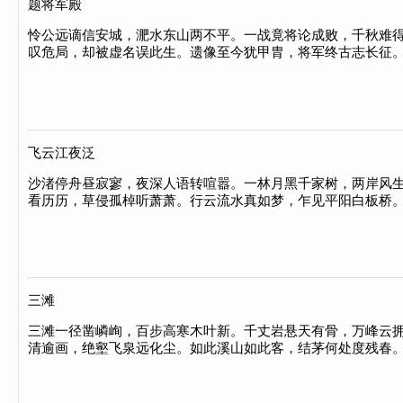
题将军殿
怜公远谪信安城，淝水东山两不平。一战竟将论成败，千秋难得
叹危局，却被虚名误此生。遗像至今犹甲胄，将军终古志长征。
飞云江夜泛
沙渚停舟昼寂寥，夜深人语转喧嚣。一林月黑千家树，两岸风生
看历历，草侵孤棹听萧萧。行云流水真如梦，乍见平阳白板桥。
三滩
三滩一径凿嶙峋，百步高寒木叶新。千丈岩悬天有骨，万峰云拥
清逾画，绝壑飞泉远化尘。如此溪山如此客，结茅何处度残春。