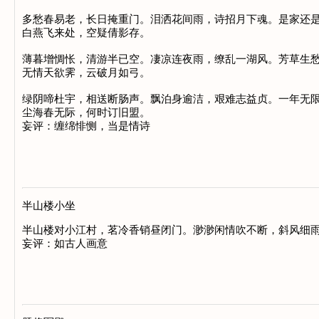
多愁春易老，长日掩重门。泪洒花间雨，诗招月下魂。是家还是
白燕飞来处，空疑倩影存。

薄暮增惆怅，清游半已空。凄凉连夜雨，缭乱一湖风。芳草生愁
无情天欲霁，云破月如弓。

绿阴啼杜宇，相送断肠声。飘泊身逾洁，艰难志益贞。一年无限
尘海春无际，何时订旧盟。

妄评：缠绵悱恻，当是情诗

半山楼小坐
半山楼对小江村，茗冷香销昼闭门。渺渺闲情吹不断，斜风细雨
妄评：如古人画意
