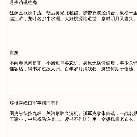
月夜访砥柱庵
狂澜直欲挽中流，劫后灵光此独留。襟带双溪泾渭合，纵横十里
临江浒，龙叶名乡半水洲。大好桃源谁避世，秦时明月又当头。
自笑
不向春风问是非，小园鱼鸟各忘机。身原无病诗偏瘦，事少关怀
佳客话，得书如过故人归。百年岁月消残卷，脉望何期于俗违。
客谈喜峰口军事感而有作
图史纷纭按九畿，关河形胜久沉机。孤军克敌朱仙镇，一战名勋
王谢小，中原戎马许巢非。读书不作匡时用，空拥残篇老布衣。