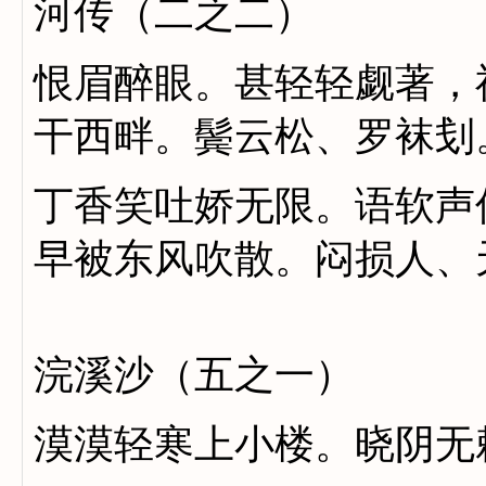
河传（二之二）
恨眉醉眼。甚轻轻觑著，
干西畔。鬓云松、罗袜刬
丁香笑吐娇无限。语软声
早被东风吹散。闷损人、
浣溪沙（五之一）
漠漠轻寒上小楼。晓阴无