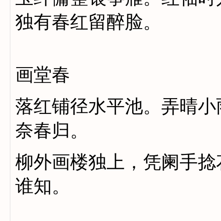
独有春红留醉脸。
画堂春
落红铺径水平池。弄晴小
奈春归。
柳外画楼独上，凭阑手捻
谁知。