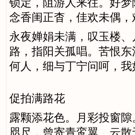
锁定，阻游人来往。好梦
念香闺正杳，佳欢未偶，
永夜婵娟未满，叹玉楼、
路，指阳关孤唱。苦恨东
何人，细与丁宁问呵，我
促拍满路花
露颗添花色。月彩投窗隙
咫尺，曾寄青鸾翼。云散