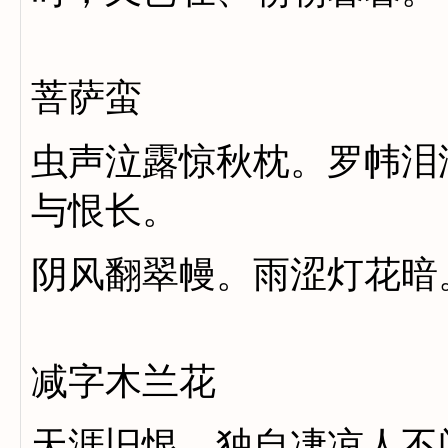
菩萨蛮
虫声泣露惊秋枕。罗帏泪
与恨长。
阴风翻翠幔。雨涩灯花暗
减字木兰花
天涯旧恨。独自凄凉人不