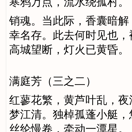
寒鸦万点，流水绕孤村。
销魂。当此际，香囊暗解
幸名存。此去何时见也，
高城望断，灯火已黄昏。
满庭芳（三之二）
红蓼花繁，黄芦叶乱，夜
梦江清。独棹孤蓬小艇，
丝纶慢卷，牵动一潭星。