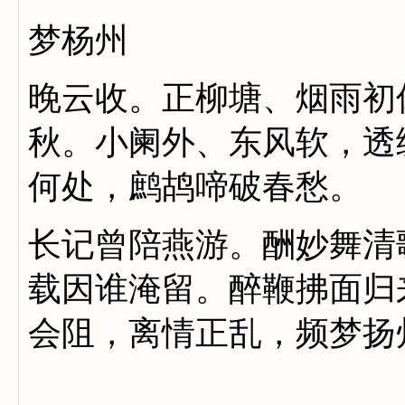
梦杨州
晚云收。正柳塘、烟雨初
秋。小阑外、东风软，透
何处，鹧鸪啼破春愁。
长记曾陪燕游。酬妙舞清
载因谁淹留。醉鞭拂面归
会阻，离情正乱，频梦扬