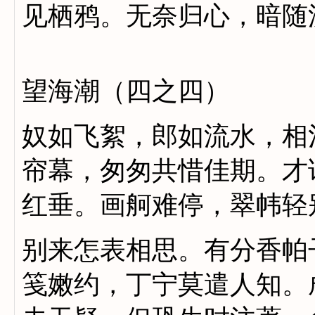
见栖鸦。无奈归心，暗随
望海潮（四之四）
奴如飞絮，郎如流水，相
帘幕，匆匆共惜佳期。才
红垂。画舸难停，翠帏轻
别来怎表相思。有分香帕
笺嫩约，丁宁莫遣人知。