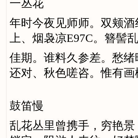
一丛花
年时今夜见师师。双颊酒
上、烟袅凉E97C。簪髻
佳期。谁料久参差。愁绪
还对、秋色嗟咨。惟有画
鼓笛慢
乱花丛里曾携手，穷艳景