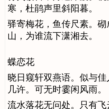
寒，杜鹃声里斜阳暮。
驿寄梅花，鱼传尺素。砌
山，为谁流下潇湘去。
蝶恋花
晓日窥轩双燕语。似与佳
几许。可无时霎闲风雨。
流水落花无问处。只有飞