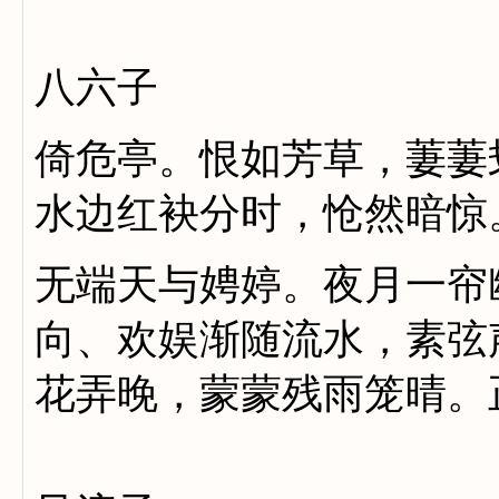
八六子
倚危亭。恨如芳草，萋萋
水边红袂分时，怆然暗惊
无端天与娉婷。夜月一帘
向、欢娱渐随流水，素弦
花弄晚，蒙蒙残雨笼晴。