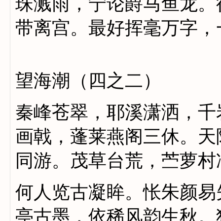
珠溅雨，宁论爵马鱼龙。
带离宫。最好挥毫万字，
望海潮（四之二）
秦峰苍翠，耶溪潇洒，千
画戟，蓬莱燕阁三休。天
同游。茂草台荒，苎萝村
何人览古凝眸。怅朱颜易
亭古墨，依稀风韵生秋。