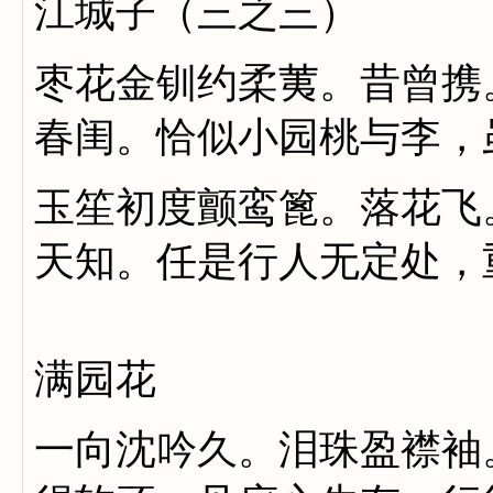
江城子（三之三）
枣花金钏约柔荑。昔曾携
春闺。恰似小园桃与李，
玉笙初度颤鸾篦。落花飞
天知。任是行人无定处，
满园花
一向沈吟久。泪珠盈襟袖