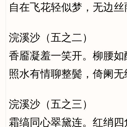
自在飞花轻似梦，无边丝
浣溪沙（五之二）
香靥凝羞一笑开。柳腰如
照水有情聊整鬓，倚阑无
浣溪沙（五之三）
霜缟同心翠黛连。红绡四