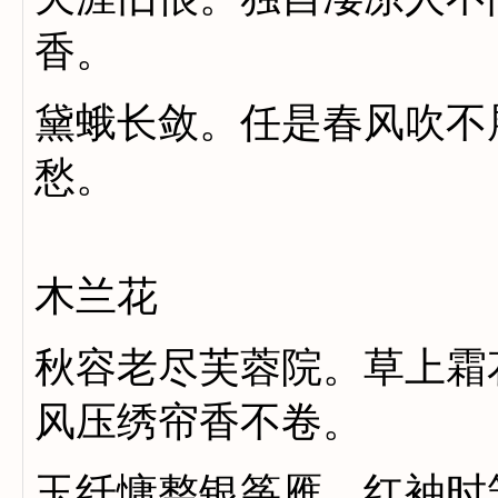
香。
黛蛾长敛。任是春风吹不
愁。
木兰花
秋容老尽芙蓉院。草上霜
风压绣帘香不卷。
玉纤慵整银筝雁。红袖时