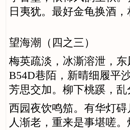
日夷犹。最好金龟换酒，
望海潮（四之三）
梅英疏淡，冰澌溶泄，东
B54D巷陌，新晴细履
芳思交加。柳下桃蹊，乱
西园夜饮鸣笳。有华灯碍
人渐老，重来是事堪嗟。