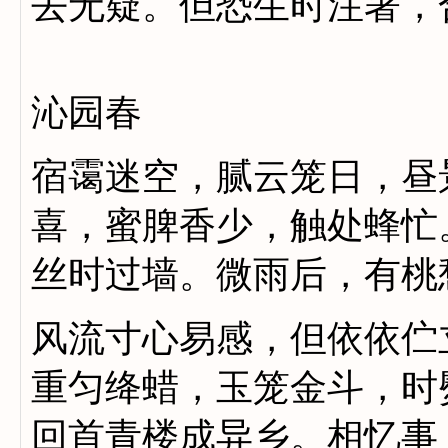
去无疑。但恐生时注著，
沁园春
宿霭迷空，腻云笼日，昼
喜，蜜脾香少，触处蜂忙
丝时过墙。微雨后，有桃
风流寸心易感，但依依伫
重匀绛蜡，玉笼金斗，时
回首青楼成异乡。相忆事