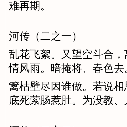
难再期。
河传（二之一）
乱花飞絮。又望空斗合，
情风雨。暗掩将、春色去
篱枯壁尽因谁做。若说相
底死萦肠惹肚。为没教、