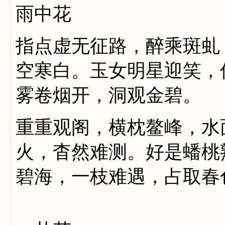
雨中花
指点虚无征路，醉乘斑虬
空寒白。玉女明星迎笑，
雾卷烟开，洞观金碧。
重重观阁，横枕鳌峰，水
火，杳然难测。好是蟠桃
碧海，一枝难遇，占取春