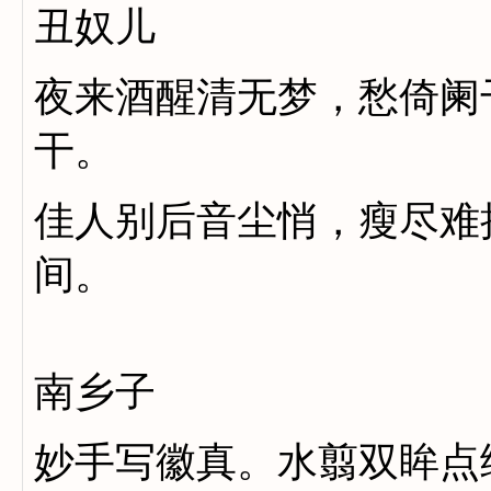
丑奴儿
夜来酒醒清无梦，愁倚阑
干。
佳人别后音尘悄，瘦尽难
间。
南乡子
妙手写徽真。水翦双眸点