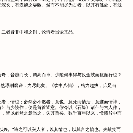
托深长，有汉魏之委致。然而不能尽为古者，以其有佻处，有浅
二者皆非中和之则，论诗者当论其品。
。
奇，音越而长，调高而卓。少陵何事得与执金鼓而抗颜行也？
然琢削磨砻，力尽此矣。《饮中八仙》，格力超拔，庶足当
者，情也；必然必不然者，意也。意死而情活，意迹而情神，
首》与少陵作，便是首首皆意。假令以《石壕》诸什与古人作，
》，皆以必然之意当之，失其旨矣。数千百年以来，愦愦於中而
兴。"诗之可以兴人者，以其情也，以其言之韵也。夫献笑而