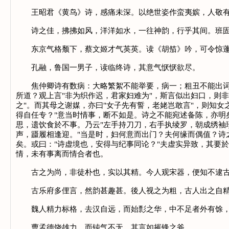
王昭君《黄鸟》诗，感痛未深。以绝世姿作蛮夷嫔，人敬有
诗之佳，拂拂如风，洋洋如水，一往神韵，行乎其间。班固
东京气格颓下，蔡文姬才气英英。读《胡笳》吟，可令惊蓬
孔融，鲁国一男子，读临终诗，其意气恹恹欲尽。
焦仲卿诗有数病：大略繁絮不能举要，病一；粗丑不能出词，
所道？观上言"非为织作迟，君家妇难为"，斯言似出妇口，则
之"。而其母之谢媒，亦曰"女子先有誓，老姥岂敢言"，则知
得自任专？"意当时情事，断不如是。诗之不能宛述备陈，亦
思，遗饮食於不事。乃云"左手持刀刀，右手执绫罗，朝成绣袖
声，蹑履相逢迎。"当是时，妇何意而出门？夫何缘而偶值？
矣。或曰："诗虚境也，安得与纪事同论？"夫虚实异致，其要
情，未有事离而情合者也。
古之为尚，非徒朴也，实以其精。今人观宋器，便知不逮古人
古乐府多俚言，然韵甚趣甚。後人视之为粗，古人出之自精
魏人精力标格，去汉自远，而始彯之华，中不足者外有馀，道
曹孟德饶雄力，而钝气不无，其言如摧锋之斧。