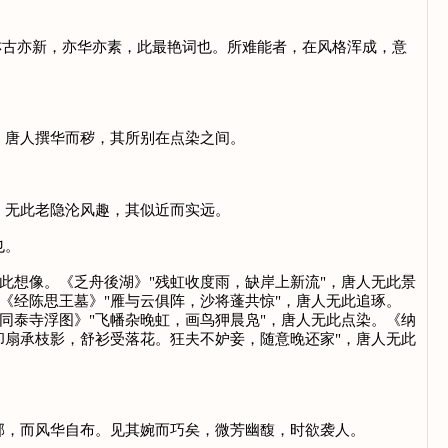
古亦新，亦华亦素，此最艳词也。所难能者，在风格浑成，意
唐人撰华而秽，其所别在点染之间。
无此老隐沦风趣，其似近而实远。
也。
此想像。《乏舟後湖》"残虹收度雨，缺岸上新流"，唐人无此景
《经陈思王墓》"雁与云俱阵，沙将蓬共惊"，唐人无此追琢。
同泰寺浮图》"飞幡杂晚虹，画鸟狎晨凫"，唐人无此点染。《纳
却扇承枝影，舒衫受落花。狂夫不妒妾，随意晚还家"，唐人无此
，而风华自布。见其婉而巧矣，微芳幽馥，时欲袭人。