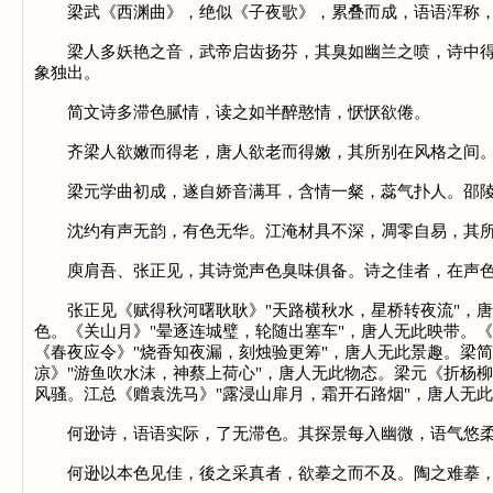
梁武《西渊曲》，绝似《子夜歌》，累叠而成，语语浑称，
梁人多妖艳之音，武帝启齿扬芬，其臭如幽兰之喷，诗中得此
象独出。
简文诗多滞色腻情，读之如半醉憨情，恹恹欲倦。
齐梁人欲嫩而得老，唐人欲老而得嫩，其所别在风格之间。齐
梁元学曲初成，遂自娇音满耳，含情一粲，蕊气扑人。邵陵
沈约有声无韵，有色无华。江淹材具不深，凋零自易，其所拟
庾肩吾、张正见，其诗觉声色臭味俱备。诗之佳者，在声色
张正见《赋得秋河曙耿耿》"天路横秋水，星桥转夜流"，唐人
色。《关山月》"晕逐连城璧，轮随出塞车"，唐人无此映带。
《春夜应令》"烧香知夜漏，刻烛验更筹"，唐人无此景趣。梁
凉》"游鱼吹水沫，神蔡上荷心"，唐人无此物态。梁元《折杨
风骚。江总《赠袁洗马》"露浸山扉月，霜开石路烟"，唐人无
何逊诗，语语实际，了无滞色。其探景每入幽微，语气悠柔
何逊以本色见佳，後之采真者，欲摹之而不及。陶之难摹，难