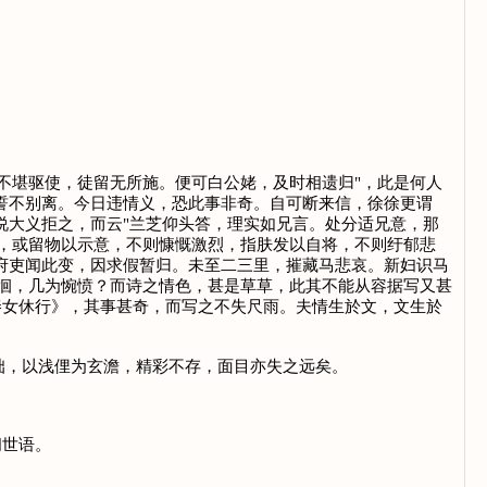
堪驱使，徒留无所施。便可白公姥，及时相遗归"，此是何人
结誓不别离。今日违情义，恐此事非奇。自可断来信，徐徐更谓
说大义拒之，而云"兰芝仰头答，理实如兄言。处分适兄意，那
，或留物以示意，不则慷慨激烈，指肤发以自将，不则纡郁悲
。府吏闻此变，因求假暂归。未至二三里，摧藏马悲哀。新妇识马
徊，几为惋愤？而诗之情色，甚是草草，此其不能从容据写又甚
秦女休行》，其事甚奇，而写之不失尺雨。夫情生於文，文生於
，以浅俚为玄澹，精彩不存，面目亦失之远矣。
阅世语。