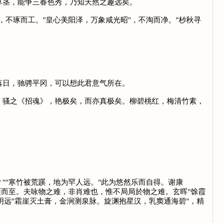
茎，能争三春色秀，乃知天然之趣远矣。
，不琢而工。"皇心美阳泽，万象咸光昭"，不淘而净。"杪秋寻
日，驰骋平冈，可以想此君意气所在。
骚之《招魂》，艳极矣，而亦真极矣。柳碧桃红，梅清竹素，
""寒竹被荒蹊，地为罕人远。"此为悠然乐而自得。谢康
烦而至。夫咏物之难，非肖难也，惟不局局於物之难。玄晖"馀霞
明远"霜崖灭土膏，金涧测泉脉。旋渊抱星汉，乳窦通海碧"，精