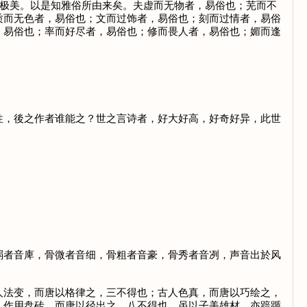
之极美。以是知雅俗所由来矣。夫虚而无物者，易俗也；芜而不
质而无色者，易俗也；文而过饰者，易俗也；刻而过情者，易俗
，易俗也；率而好尽者，易俗也；修而畏人者，易俗也；媚而逢
，後之作者谁能之？世之言诗者，好大好高，好奇好异，此世
者音庳，骨微者音细，骨粗者音豪，骨秀者音冽，声音出於风
法变，而唐以格律之，三不得也；古人色真，而唐以巧绘之，
人作用盘砖，而唐以径出之，八不得也。虽以子美雄材，亦踣踬