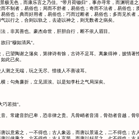
，景极无色，而康乐言之乃佳。"带月荷锄归"，事亦寻常，而渊明道
放而不制者，易俗也；局而不舒者，易俗也；奇而不法者，易俗也；
，易俗也；典而好用者，易俗也；巧而过断者，易俗也；多而见长者
和气以行之，合则以轨之，去迹以神之，则无数者之病矣。
法，非其善也。豪杰命世，肝胆自行，断不依人眉目。
曰"穆如清风"。
已望陶谢之籓矣，第律诗有馀，古诗不足耳。离象得神，披情著性
，如此已矣。
人测之无端，玩之无尽。惜後人不善读耳。
横；勾角廉折，立见涯涘。以是知李杜之气局深矣。
巧若拙"。
。常建音韵已卑，恐非律之贵。凡骨峭者音清，骨劲者音越，骨弱
以意索之，一不得也；古人象远，而唐以景逼之，二不得也；古人
而唐以佻乘之，六不得也；古人言简，而唐以好尽之。七不得也；古