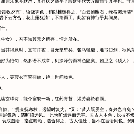
康乐鬼斧默运，其梓庆之鑢乎？颜延年代大匠断而伤其手也。寸草
霞收夕霏"，语饶霁色，稍以椎链得之。"白云抱幽石，绿筱媚清涟"
"岩下云方合，花上露犹泫"，不绘而工。此皆有神行乎其间矣。
渐亡。
牛女》，吾不知其意之所存，情之所在。
其得意时，直前挥霍，目无坚壁矣。骏马轻貂，雕弓短剑，秋风落
为艳句，然多语不成章，则涂泽劳而神色隐矣。如卫之《硕人》，
人，芙蓉衣而翠羽旗，绝非世间物色。
神。
读玄晖诗，能令宿貌一新，红药青苔，濯芳姿於春雨。
。""提壶抚寒枝，远望时复为。"又："昔人既屡空，春兴岂自免？
园屏氛杂，清旷招远风。"此为旷然遇而无罣。见古人本色，捴披不
霞，衷成图绘，指点盼顾，遇合得之。古人佳处，当不在言语间也。鲍