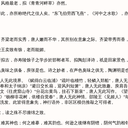
风格最老，拟《青青河畔草》亦然。
，亦所称绝代之佳人矣。"东飞伯劳西飞燕"，《河中之水歌》，亦
梁老而实秀，唐人嫩而不华，其所别在意象之际。齐梁带秀而香，
王卖致有馀，老而能媚。
古，亦寿陵馀子之学步於邯郸者耳。拟陶彭泽诗，祇是田家景色，
臭味之俱备，庾张是也。诗之妙者，在声色臭味之俱无，陶渊明是
无此境界。《赋得白云临浦》"疏叶临稽竹，轻鳞入郑船"，唐人无
《奉和太子纳凉》"避日交长扇，迎风列短箫"，唐人无此致趣。庾肩吾
简文《往虎窟山寺》"分花出黄鸟，挂石下新泉"，唐人无此写作。《望
柳》"杨柳非花树，依楼自觉春"，唐人无此神情。邵陵王《见姬人》"
此洗发。此皆得意象先，神行语外，非区区模仿推敲之可得者。
，读之殊不尽缠绵之致。
其神也；何之难摹，难其韵也。何逊之後继有阴铿，阴何气韵相邻