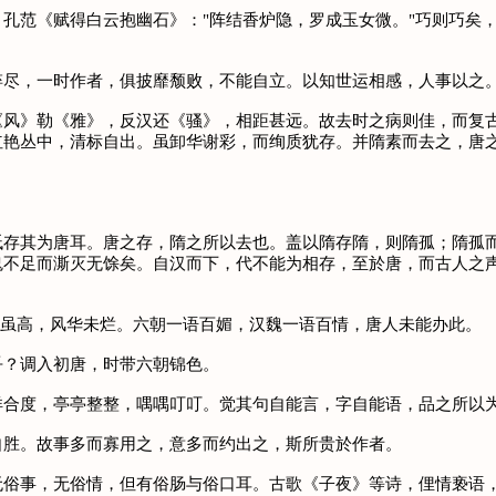
范《赋得白云抱幽石》："阵结香炉隐，罗成玉女微。"巧则巧矣，
尽，一时作者，俱披靡颓败，不能自立。以知世运相感，人事以之
》勒《雅》，反汉还《骚》，相距甚远。故去时之病则佳，而复古
红艳丛中，清标自出。虽卸华谢彩，而绚质犹存。并隋素而去之，唐
其为唐耳。唐之存，隋之所以去也。盖以隋存隋，则隋孤；隋孤而
鬼不足而澌灭无馀矣。自汉而下，代不能为相存，至於唐，而古人之声
虽高，风华未烂。六朝一语百媚，汉魏一语百情，唐人未能办此。
？调入初唐，时带六朝锦色。
度，亭亭整整，喁喁叮叮。觉其句自能言，字自能语，品之所以为
胜。故事多而寡用之，意多而约出之，斯所贵於作者。
事，无俗情，但有俗肠与俗口耳。古歌《子夜》等诗，俚情亵语，