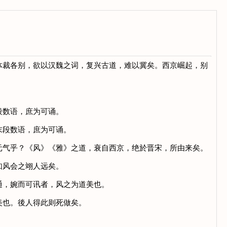
裁各别，欲以汉魏之词，复兴古道，难以冀矣。西京崛起，别
段数语，庶为可诵。
末段数语，庶为可诵。
气乎？《风》《雅》之道，衰自西京，绝於晋宋，所由来矣。
知风会之翊人远矣。
，婉而可讯者，风之为道美也。
美也。後人得此则死做矣。