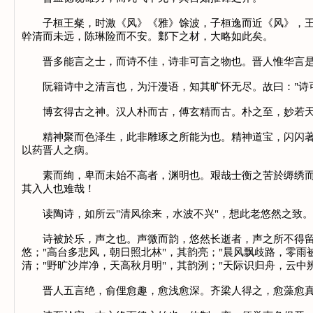
子桓王粲，时激《风》《雅》馀波，子桓逸而近《风》，王粲
幹清而未远，陈琳险而不安。鄴下之材，大略如此矣。
晋多能言之士，而诗不佳，诗非可言之物也。晋人惟华言是务
阮籍诗中之清言也，为汗漫语，知其旷怀无尽。故曰："诗可
博玄得古之神。汉人朴而古，傅玄精而古。朴之至，妙若天
精神聚而色泽生，此非雕琢之所能为也。精神道宝，闪闪著地
以药晋人之病。
素而绚，卑而未始不高者，渊明也。艰哉士衡之苦於缛绣而不
其入人也难哉！
读陶诗，如所云"清风徐来，水波不兴"，想此老悠然之致。
诗被於乐，声之也。声微而韵，悠然长逝者，声之所不得留也
悠；"高台多悲风，朝日照北林"，其韵亮；"晨风飘歧路，零雨
清；"野旷沙岸净，天高秋月明"，其韵洌；"天际识归舟，云
晋人五言绝，俞俚愈趣，愈浅愈深。齐梁人得之，愈藻愈真