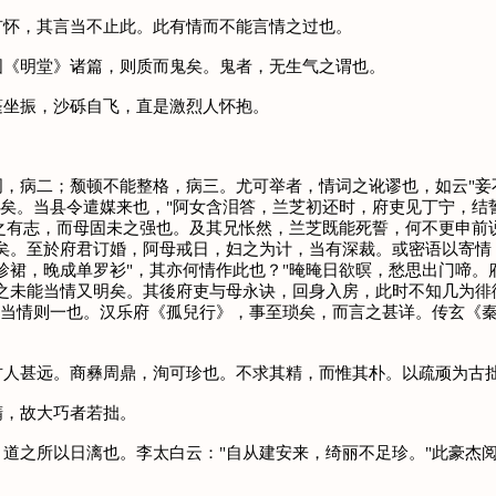
怀，其言当不止此。此有情而不能言情之过也。
《明堂》诸篇，则质而鬼矣。鬼者，无生气之谓也。
坐振，沙砾自飞，直是激烈人怀抱。
病二；颓顿不能整格，病三。尤可举者，情词之讹谬也，如云"妾不
非矣。当县令遣媒来也，"阿女含泪答，兰芝初还时，府吏见丁宁，
女之有志，而母固未之强也。及其兄怅然，兰芝既能死誓，何不更申前
明矣。至於府君订婚，阿母戒日，妇之为计，当有深裁。或密语以寄情
珍裙，晚成单罗衫"，其亦何情作此也？"晻晻日欲暝，愁思出门啼
诗之未能当情又明矣。其後府吏与母永诀，回身入房，此时不知几为徘
於当情则一也。汉乐府《孤兒行》，事至琐矣，而言之甚详。传玄《
甚远。商彝周鼎，洵可珍也。不求其精，而惟其朴。以疏顽为古拙
，故大巧者若拙。
之所以日漓也。李太白云："自从建安来，绮丽不足珍。"此豪杰