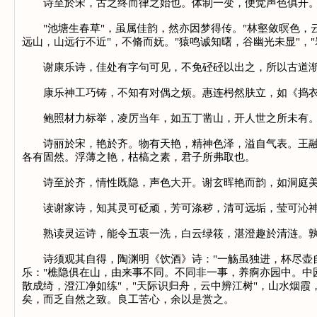
诗至於宋，古之终而律之始也。体制一变，便觉声色俱开。谢
"池塘生春草"，虽属佳韵，然亦因梦得传。"林壑敛暝色，云
远山，山远行不近"，不脩而妩。"猿鸣诚知曙，谷幽光未显"，
谢康乐诗，佳处有字句可见，不免硁硁以出之，所以古道
康乐神工巧铸，不知有对偶之烦。惠连枵然肤立，如《捣衣
鲍照材力标举，凌厉当年，如五丁凿山，开人世之所未有。当
诗丽於宋，艳於齐。物有天艳，精神色泽，溢自气表。王融好
各有固然。浮薄之艳，枯槁之素，君子所弗取也。
诗至於齐，情性既隐，声色大开。谢玄晖艳而韵，如洞庭美
读谢家诗，知其灵可砭顽，芳可涤秽，清可远垢，莹可沁
熟读灵运诗，能令五衷一洗，白云绿筱，湛澄趣於清涟。孰
诗须观其自得，陶渊明《饮酒》诗："一觞虽独进，杯尽壶自倾
乐："樵隐俱在山，由来事不同。不同非一事，养痾亦园中。中
散成绮，澄江净如练"，"天际识归舟，云中辨江树"，山水烟
矣，而乏自然之致。良工苦心，余以是赏之。