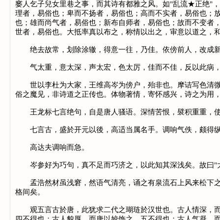
窭人乞子兒女里巷之事，而其诗有都雅之风。如"乱流★正绝"
理者，易俗也；卑而不扬者，易俗也；高而不实者，易俗也；
也；雄而尚气者，易俗也；新布自师者，易俗也；故而不变者
世者，易俗也。大抵率真以布之，称情以出之，审意以道之，
绝去故常，划除涂辙，得意一往，乃佳。依傍前人，改成新
气太重，意太深，声太宏，色太厉，佳而不佳，反以此病，故
世以李杜为大家，王维高岑为傍户，殆非也。摩诘写色清微，
俗之魔见，非诗道之正传也。体物著情，寄怀感兴，诗之为用
王龙标七言绝句，自是唐人骚语。深情苦恨，襞积重重，使
七言古，盛於开元以後，高适当属名手。调响气佚，颇得纵
高达夫调响而急。
岑参好为巧句，真不足而巧济之，以此知其深浅矣。故曰"大
孟浩然材虽浅窘，然语气清亮，诵之有泉流石上风来松下之音
格间矣。
观五言古於唐，此犹求二代之瑚琏於汉世也。古人情深，而唐
四不得也；古人貌厚，而唐以姣饰之，五不得也；古人气凝，