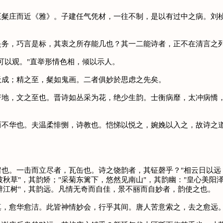
庄而近《雅》。子建任气凭材，一往不制，是以有过中之病。刘桢
，巧言是标，其衷之所存能几也？其一二能诗者，正不在清言之列
以观。"直举形情色相，倾以示人。
成；精之至，粲如鬼画。二者俱妙於思虑之先矣。
，文之至也。晋诗如丛采为花，绝少生韵。士衡病靡，太冲病憍，安
华也。夫温柔悱恻，诗教也。恺悌以悦之，婉娩以入之，故诗之道
。一击而立尽者，瓦缶也。诗之饶韵者，其钲磬乎？"相云日以远，
被秋草"，其韵矫；"采菊东篱下，悠然见南山"，其韵幽："皇心美阳
中辨江树"，其韵远。凡情无奇而自佳，景不丽而自妙者，韵使之也。
，愈华愈洁。此皆神情妙会，行乎其间。唐人苦意索之，去之愈远