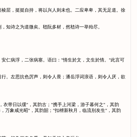
棱层，挺挺自持，将以兴人则未也。二应卑卑，其无足道。徐
，知诗之为道微矣。嵇阮多材，然嵇诗一举殆尽。
仁病浮，二张病塞。语曰："情生於文，文生於情。"此言可
行。左思抗色厉声，则令人畏；潘岳浮词浪语，则令人厌，欲
衣带日以缓"，其韵古；"携手上河梁，游子暮何之"，其韵
泽，万象咸光昭"，其韵韶；"扣枻新秋月，临流别友生"，其韵
。