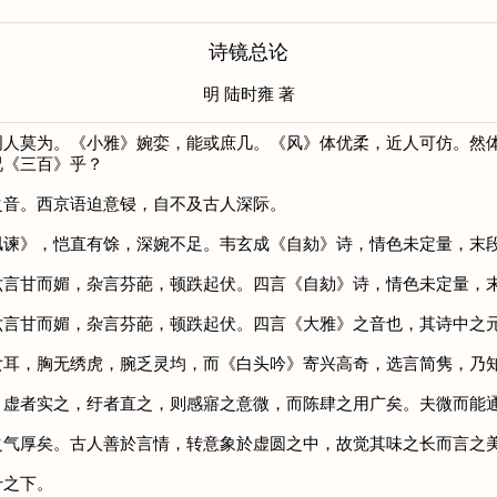
诗镜总论
明 陆时雍 著
莫为。《小雅》婉娈，能或庶几。《风》体优柔，近人可仿。然体
况《三百》乎？
音。西京语迫意锓，自不及古人深际。
谏》，恺直有馀，深婉不足。韦玄成《自劾》诗，情色未定量，末
言甘而媚，杂言芬葩，顿跌起伏。四言《自劾》诗，情色未定量，
甘而媚，杂言芬葩，顿跌起伏。四言《大雅》之音也，其诗中之元
耳，胸无绣虎，腕乏灵均，而《白头吟》寄兴高奇，选言简隽，乃
者实之，纡者直之，则感寤之意微，而陈肆之用广矣。夫微而能通
气厚矣。古人善於言情，转意象於虚圆之中，故觉其味之长而言之
之下。