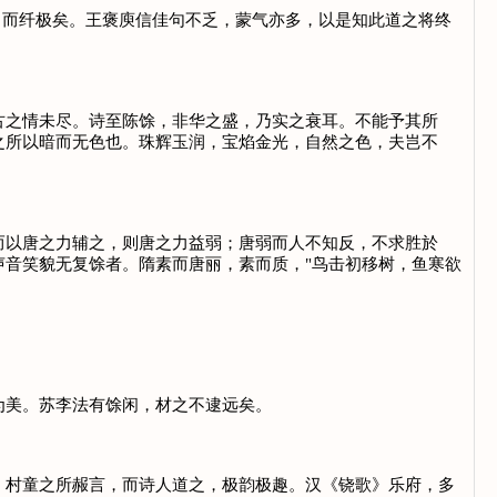
而纤极矣。王褒庾信佳句不乏，蒙气亦多，以是知此道之将终
。
之情未尽。诗至陈馀，非华之盛，乃实之衰耳。不能予其所
之所以暗而无色也。珠辉玉润，宝焰金光，自然之色，夫岂不
以唐之力辅之，则唐之力益弱；唐弱而人不知反，不求胜於
音笑貌无复馀者。隋素而唐丽，素而质，"鸟击初移树，鱼寒欲
美。苏李法有馀闲，材之不逮远矣。
村童之所赧言，而诗人道之，极韵极趣。汉《铙歌》乐府，多