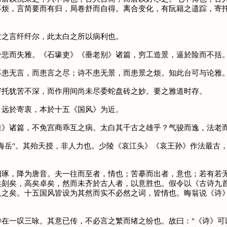
不烦，言简要而有归，局卷舒而自得。离合变化，有阮籍之遗踪，寄
之言纤纤尔，此太白之所以病利也。
而失雅。《石壕吏》《垂老别》诸篇，穷工造景，逼於险而不括。
患无言，而患言之尽；诗不患无景，而患景之烦。知此台可与论雅
托犹苦不深，而作用间尚未尽委蛇盘砖之妙。要之雅道时存。
远於寄衷，本於十五《国风》为近。
诸篇，不免宫商乖互之病。太白其千古之雄乎？气骏而逸，法老而
岳"。其殆天授，非人力也。少陵《哀江头》《哀王孙》作法最古，
，降为唐音。夫一往而至者，情也；苦摹而出者，意也；若有若无
矣刻矣，高矣卓矣，然而未齐於古人者，以意胜也。假令以《古诗九
及之矣。十五国风皆设为其然而实不必然之词，皆情也。晦翁说《诗
一叹三咏。其意已传，不必言之繁而绪之纷也。故曰："《诗》可以