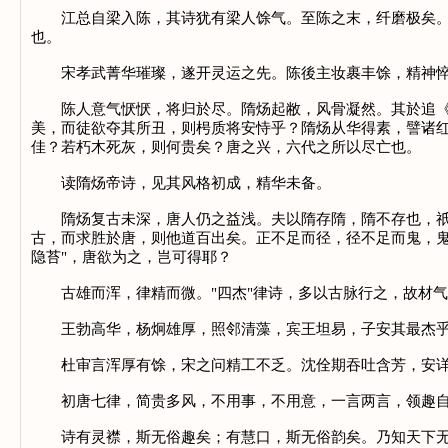
江总自梁入陈，其诗犹有梁人馀气。至陈之末，纤磨极矣。孔
也。
宋孝武菁华璀璨，遂开灵运之先。陈後主妆裹丰馀，精神悴
陈人意气恹恹，将归於尽。隋炀起敝，风骨凝然。其於追《风
美，而徒欲夺其所丑，则枵质将安恃乎？隋炀从华得素，譬诸
佳？若朽木死灰，则何贵矣？唐之兴，六代之所以尽亡也。
读隋炀帝诗，见其风格初成，精华未备。
隋炀复古未深，唐人仍之益浅。夫以隋存隋，隋不存也，祇存
古，而求胜於唐，则他道百出矣。正不足而径，径不足而鬼，
隐苔"，唐欲为之，岂可得耶？
古雄而浑，律精而微。"四杰"律诗，多以古脉行之，故材气
王勃高华，杨炯雄厚，照邻清藻，宾王坦易，子安其最杰乎
杜审言浑厚有馀，宋之问精工不乏。沈佺期吞吐含芳，安详合
初唐七律，简贵多风，不用事，不用意，一言两言，领趣自
诗有灵襟，斯无俗趣矣；有慧口，斯无俗韵矣。乃知天下无俗