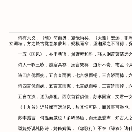
诗有六义，《颂》简而奥，夐哉尚矣。《大雅》宏远，非周人
立词坛，方之於古觉意象蒙茸，规模逼窄，望湘累之不可得，
十五《国风》，亦里巷语，然雍雍和雅，骚人则萧萧清远之
诗人一叹三咏，感寤具存，庞言繁称，道所不贵。韦孟《讽
诗四言优而婉，五言直而倨，七言纵而暢，三言矫而掉，六
诗四言优而婉，五言直而倨，七言纵而暢，三言矫而掉，六言
五言在汉，遂为鼻祖。西京首首俱佳，苏李固宜，文君一女
《十九首》近於赋而远於风，故其情可陈，而其事可举也。虚
苏李赠言，何温而戚也！多唏涕语，而无蹶蹙声，知古人之
斑婕妤说礼陈诗，姱脩嫮佩，《怨歌行》不在《绿衣》诸什