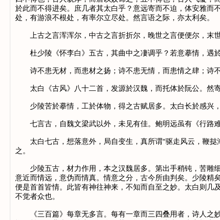
於此而不得进矣。庶几者其太白乎？意远寄而不迫，体安雅而
处，有游浪不根处，有率尔立尽处。然言语之际，亦太利矣。
上古之言浑浑尔，中古之言折折尔，晚世之言便便尔，末世
杜少陵《怀李白》五古，其曲中之凄调乎？若意摹情，遇於悲
诗不患无材，而患材之扬；诗不患无情，而患情之肆；诗不
太白《古风》八十二首，发源於汉魏，而托体於阮公。然寄
少陵苦於摹情，工於体物，得之古赋居多。太白长於感兴，
七言古，自魏文梁武以外，未见有佳。鲍明远虽有《行路难》
太白七古，想落意外，局自变生，真所谓"驱走风云，鞭挞海
之。
少陵五古，材力作用，本之汉魏居多。第出手稍钝，苦雕细琢
意近而情远，意伪而情真。情意之分，古今所由判矣。少陵精
便是首首皆情。此皆有神往神来，不知而自至之妙。太白则几
不觉者众也。
《三百篇》每章无多言。每有一章而三四叠用者，诗人之妙在