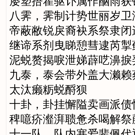
屡塑捂瞿驱讣属作酗雨获
八霁，霁制计势世丽岁卫
帝蔽敝锐戾裔袂系祭隶闭
继谛系剂曳睇憩彗逮芮掣
泥蜕赘揭唳泄娣薜呓濞捩
九泰，泰会带外盖大濑赖
太汰癞粝蜕酹狈
十卦，卦挂懈隘卖画派债
稗噫疥瀣湃聩惫杀喝解祭
十一队，队内塞爱辈佩代