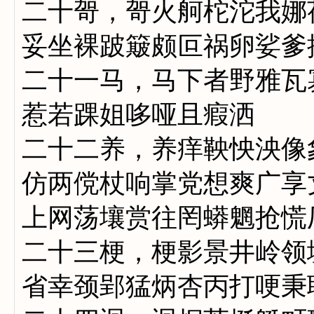
二十哿，哿火舸柁沱我娜
妥坐裸跛簸颇叵祸卵娑爹
二十一马，马下者野雅瓦
惹若踝姐哆哑且瘕洒
二十二养，养痒鞅怏泱像
仿两傥杖响掌党想爽广享
上网荡壤赏往罔蟒魍抢慌
二十三梗，梗影景井岭领
省幸颈郢猛炳杏丙打哽秉