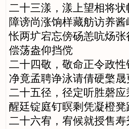
二十三漾，漾上望相将状
障谤尚涨饷样藏舫访养酱
怅两圹宕忘傍砀恙吭炀张
偿荡盎仰挡傥
二十四敬，敬命正令政性
净竟孟聘诤泳请倩硬檠晟
二十五径，径定听胜磬应
醒廷锭庭钉暝剩凭凝橙凳
二十六宥，宥候就授售寿