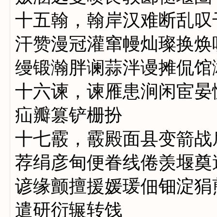
十五翰，翰岸汉难断乱叹
汗赞漫冠灌窜幔灿璨换焕
缦锻瀚胖谰蒜泮谩摊侃馆
十六谏，谏雁患涧闲宦晏
疝瓣篡铲栅扮
十七霰，霰殿面县变箭战
荐绢彦甸便眷线倦羡堰奠
谚缘颤擅援媛瑗佃钿淀狷
遣研衍辗转饯