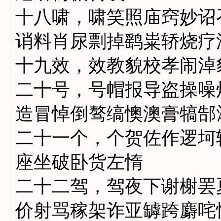
十八啸，啸笑照庙窍妙诏
诮料肖尿剽掉鹞粜轿烧疗
十九效，效教貌校孝闹淖
二十号，号帽报导盗操噪
造冒悼倒骜缟懊澳膏犒郜
二十一个，个贺佐作逻坷
座坐破卧货左惰
二十二驾，驾夜下谢榭罢
价射骂稼架诈亚罅跨麝咤