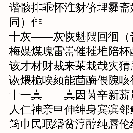
谐骸排乖怀淮豺侪埋霾斋
同）俳
十灰——灰恢魁隈回徊（
梅媒煤瑰雷罍催摧堆陪杯
该才材财裁来莱栽哉灾猜
诙煨桅唉颏能茴酶偎隗咳
十一真——真因茵辛新薪
人仁神亲申伸绅身宾滨邻
筠巾民珉缗贫淳醇纯唇伦