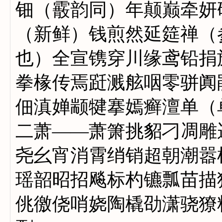
钿（霰韵同）年颠巅牵妍
（新鲜）钱煎然延筵禅（
也）全宣镌穿川缘鸢铅捐
拳椽传焉跹溅舷咽零骈阗
佃滇婵颛犍搴嫣癣澶单（
二萧——萧箫挑貂刁凋雕
尧幺宵消霄绡销超朝潮嚣
瑶韶昭招飚标杓镳瓢苗描
佻徼侥哨娆陶橇劭潇骁獠