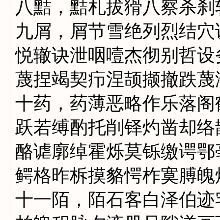
八黠，黠札拔猾八察杀刹
九屑，屑节雪绝列烈结穴
悦辙诀泄咽噎杰彻别哲设
蔑捏竭契疖涅颉撷撤跌蔑
十药，药薄恶略作乐落阁
跃若缚酌托削铎灼凿却络
酪谑廓绰霍烁莫铄缴谔鄂
鳄格昨柝摸貉愕柞寞膊魄
十一陌，陌石客白泽伯迹