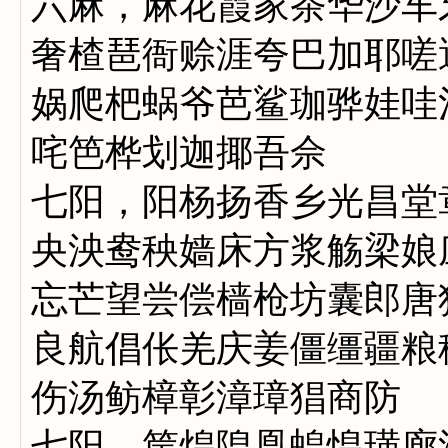
六麻，麻花霞家茶华沙车
奢楂琶衙赊涯夸巴加耶嗟
娲爬杷蜗爷芭鲨珈骅娃哇
咤笆桦划迦揶吾佘
七阳，阳杨扬香乡光昌堂
央泱鸯秧嫱床方浆觞梁娘
忘芒望尝偿樯枪坊囊郎唐
良航倡伥羌庆姜僵缰疆粮
伤汤鲂樟彰漳璋猖商防
七阳，筐煌隍凰蝗惶璜廊