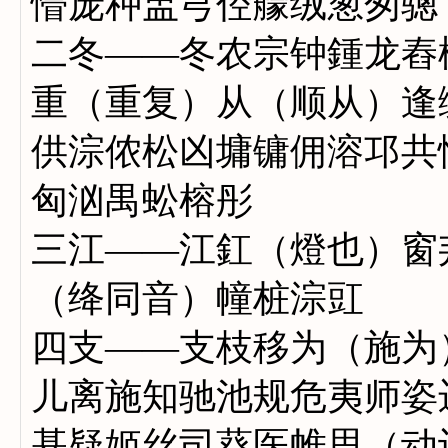
懵庞种盅芎倥艨绒葱匆骢
二冬——冬农宗钟鍾龙舂
重（重复）从（顺从）逢
供淙侬松凶墉镛佣溶邛共
匈汹禺蚣榕彤
三江——江釭（燈也）窗
（绛同音）幢桩淙豇
四支——支枝移为（施为
儿离施知驰池规危夷师姿
基疑姬丝司葵医帷思（动