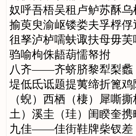
奴呼吾梧吴租卢鲈苏酥乌
揄萸臾渝岖镂娄夫孚桴俘
徂孥泸栌嚅蚨诹扶母毋芙
驺喻枸侏龉葫懦帑拊
八齐——齐蛴脐黎犁梨蠡
堤低氐诋题提荑缔折篦鸡
（蜺）西栖（棲）犀嘶撕
土）溪圭（珪）闺睽奎携
九佳——佳街鞋牌柴钗差