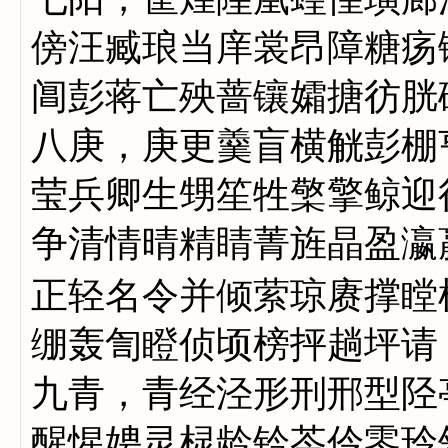
傍汪臧琅当庠裳昂障糖疡
阊彭蒋亡殃蔷镶孀搪彷胱
八庚，庚更羹盲横觥彭棚
莹兵卿生甥笙牲檠擎鲸迎
争清情晴精睛菁旌晶盈瀛
正轻名令并倾萦琼赓撑瞠
绷轰訇瞪侦顷榜抨趟坪请
九青，青经泾形刑邢型陉
醒惺娉灵棂龄铃苓伶零玲