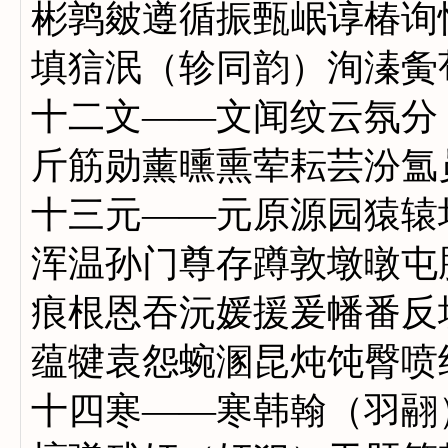
彬鹑皴遵循振甄岷谆椿询
填狺泯（轸同韵）洵溱夤
十二文——文闻纹云氛分
斤筋勋薰曛熏荤耘芸汾氲
十三元——元原源园猿辕
浑温孙门尊存蹲敦墩暾屯
痕根恩吞沅媛援爰幡番反
蕴犍袁怨蜿溷昆炖饨臀喷
十四寒——寒韩翰（羽翮