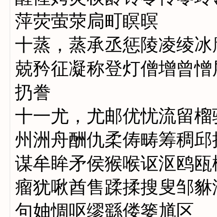
萍荧萤荥扃町瞑暝
十蒸，蒸承丞惩陵凌绫冰
兢矜征凝称登灯僧增曾憎
扔誊
十一尤，尤邮优忧流留榴
州洲舟酬仇柔俦畴筹稠邱
谋牟眸矛侯猴喉讴沤鸥瓯
瘤犹啾酋售蹂揉搜叟邹貅
句妯惆呕缪繇偻篓馗区