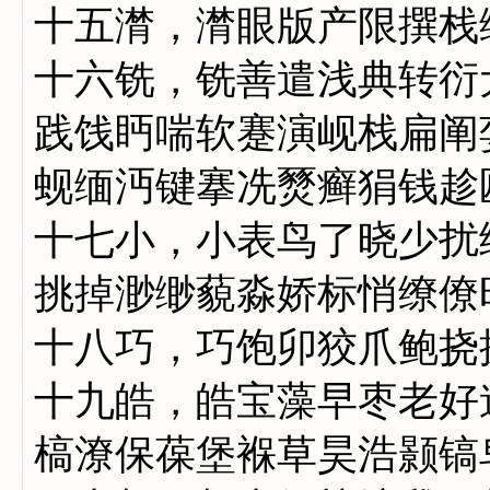
十五潸，潸眼版产限撰栈
十六铣，铣善遣浅典转衍
践饯眄喘软蹇演岘栈扁阐
蚬缅沔键搴冼燹癣狷钱趁
十七小，小表鸟了晓少扰
挑掉渺缈藐淼娇标悄缭僚
十八巧，巧饱卯狡爪鲍挠
十九皓，皓宝藻早枣老好
槁潦保葆堡褓草昊浩颢镐