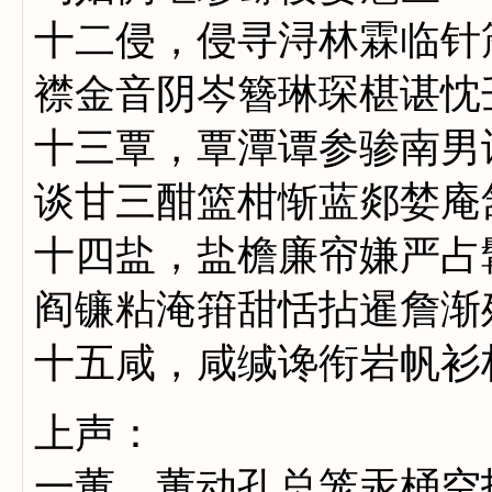
十二侵，侵寻浔林霖临针
襟金音阴岑簪琳琛椹谌忱
十三覃，覃潭谭参骖南男
谈甘三酣篮柑惭蓝郯婪庵
十四盐，盐檐廉帘嫌严占
阎镰粘淹箝甜恬拈暹詹渐
十五咸，咸缄谗衔岩帆衫
上声：
一董，董动孔总笼汞桶空