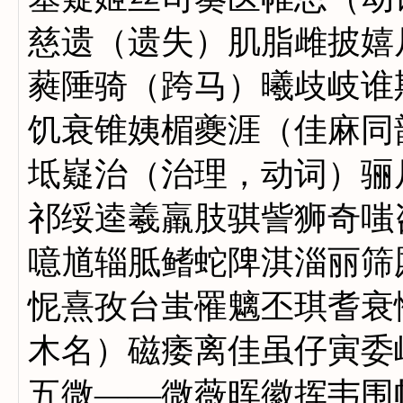
慈遗（遗失）肌脂雌披嬉
蕤陲骑（跨马）曦歧岐谁
饥衰锥姨楣夔涯（佳麻同
坻嶷治（治理，动词）骊
祁绥逵羲羸肢骐訾狮奇嗤
噫馗辎胝鳍蛇陴淇淄丽筛
怩熹孜台蚩罹魑丕琪耆衰
木名）磁痿离佳虽仔寅委
五微——微薇晖徽挥韦围