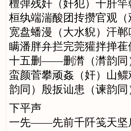
檀弹残奸（奸犯）干肝竿
桓纨端湍酸团抟攒官观（
宽盘蟠漫（大水貎）汗郸
瞒潘胖弁拦完莞獾拌掸萑
十五删——删潸（潸韵同
蛮颜菅攀顽姦（奸）山鳏
韵同）殷扳讪患（谏韵同
下平声
一先——先前千阡笺天坚