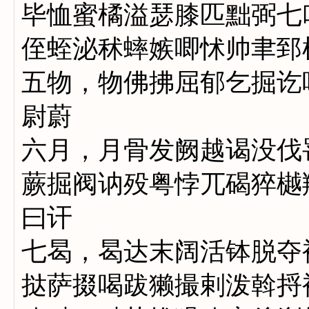
毕恤蜜橘溢瑟膝匹黜弼七
侄蛭泌秫蟀嫉唧怵帅聿郅
五物，物佛拂屈郁乞掘讫
尉蔚
六月，月骨发阙越谒没伐
蕨掘阀讷殁粤悖兀碣猝樾
曰讦
七曷，曷达末阔活钵脱夺
挞萨掇喝跋獭撮剌泼斡捋