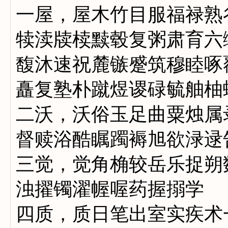
一屋，屋木竹目服福禄熟
犊渎牍椟黩毂复粥肃育六
馥沐速祝麓镞蹙筑穆睦啄
矗复塾朴蹴煜谡碌毓舳柚
二沃，沃俗玉足曲粟烛属
督赎浴酷瞩躅褥旭欲渌逯
三觉，觉角桷较岳乐捉朔
浊擢镯濯幄喔药握搦学
四质，质日笔出室实疾术