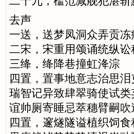
二十九，槛范减舰犯湛斩
去声
一送，送梦凤洞众弄贡冻
二宋，宋重用颂诵统纵讼
三绛，绛降巷撞虹洚淙
四置，置事地意志治思泪
瑞智记异致肆翠骑使试类
谊帅厕寄睡忌萃穗臂嗣吹
四置，邃燧隧谥植织饲食