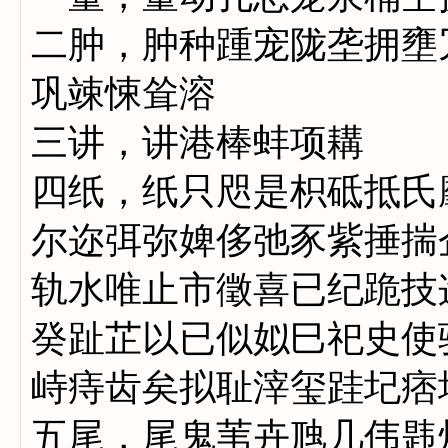
二肿，肿种踵宠陇垄拥壅
巩竦悚耸溶
三讲，讲港棒蚌项耩
四纸，纸只咫是枳砥抵氏
尔迩弭弥婢侈弛豕紫捶揣
轨水唯止市徵喜已纪跪技
癸趾芷以已似姒巳祀史使
峙痔齿矣拟耻滓玺跬圮痞
五尾，尾鬼苇卉虺几伟韪