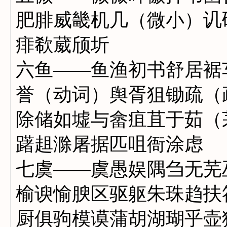
肥腓威畿机几（微小）讥
痱欷葳颀圻
六鱼——鱼渔初书舒居裾
誉（动词）舆胥狙锄疏（
除储如墟与畲疽苴于茹（
躇趄滁屠据匹咀衙涂虑
七虞——虞愚娱隅刍无芜
榆谀愉腴区驱躯朱珠趋扶
厨俱驹模谟蒲胡湖瑚乎壶