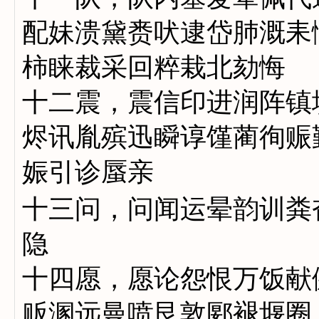
配妹溃黛赉吠逮岱肺溉耒
柿睐裁采回粹栽北劾悔
十二震，震信印进润阵镇
烬讯胤殡迅瞬谆馑蔺徇赈
娠引诊蜃亲
十三问，问闻运晕韵训粪
隐
十四愿，愿论怨恨万饭献
贩溷远曼喷艮敦郾褪堰圈