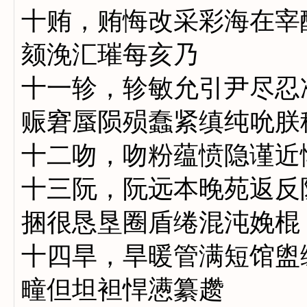
十贿，贿悔改采彩海在宰
颏浼汇璀每亥乃
十一轸，轸敏允引尹尽忍
赈窘蜃陨殒蠢紧缜纯吮朕
十二吻，吻粉蕴愤隐谨近
十三阮，阮远本晚苑返反
捆很恳垦圈盾绻混沌娩棍
十四旱，旱暖管满短馆盥
疃但坦袒悍懑纂趱