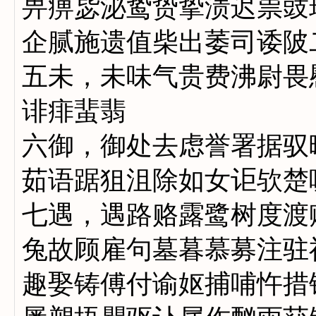
畀痹毖泌鸷贽挚渍迟祟豉
企腻施遗值柴出萎司诿陂
五未，未味气贵费沸尉畏
诽痱蜚翡
六御，御处去虑誉署据驭
茹语踞狙沮除如女讵欤楚
七遇，遇路赂露鹭树度渡
兔故顾雇句墓暮慕募注驻
趣娶铸傅付谕妪捕哺忤措