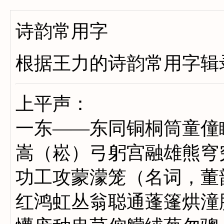
诗韵常用字
根据王力的诗韵常用字辑
上平声：
一东——东同铜桐筒童僮
嵩（崧）弓躬宫融雄熊穹
功工攻蒙濛笼（名词，董
红鸿虹丛翁聪通蓬篷烘潼