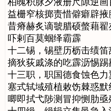
柏魄积脉夕液册尺隙逆画
益栅窄核掷责惜僻癖辟掖
昔瘠赫炙谪虢腊硕螫藉翟
吓剌百莫蝈绎霸霹
十二锡，锡壁历枥击绩笛
摘狄荻戚涤的吃霹沥惕踢
十三职，职国德食蚀色力
塞式轼域殖植敕饬棘惑默
唧即拭弋陟测冒抑恻肋亟