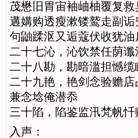
茂懋旧胃宙袖岫柚覆复救
遘媾购透瘦漱镂鹫走副诟
句鼬蹂沤又逅蔻伏收犹油
二十七沁，沁饮禁任荫谶
二十八勘，勘暗滥担憾缆
二十九艳，艳剑念验赡店
兼念埝俺潜忝
三十陷，陷鉴监汛梵帆忏
入声：