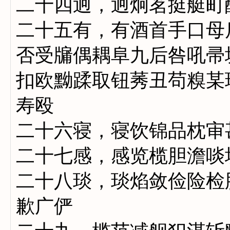
二十四迥，迥炯茗挺艇町
二十五有，有酒首手口母
否受牖偶耦阜九后咎吼帚
扣欧黝蹂取钮莠丑苟糗某
寿殴
二十六寝，寝饮锦品枕审
二十七感，感览榄胆澹啖
二十八琰，琰焰敛俭险检
歉广俨