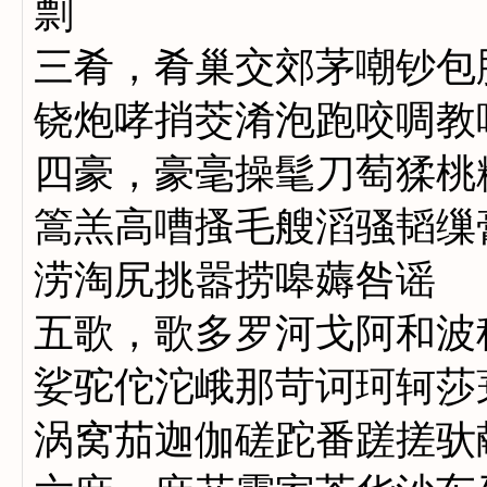
剽
三肴，肴巢交郊茅嘲钞包
铙炮哮捎茭淆泡跑咬啁教
四豪，豪毫操髦刀萄猱桃
篙羔高嘈搔毛艘滔骚韬缫
涝淘尻挑嚣捞嗥薅咎谣
五歌，歌多罗河戈阿和波
娑驼佗沱峨那苛诃珂轲莎
涡窝茄迦伽磋跎番蹉搓驮