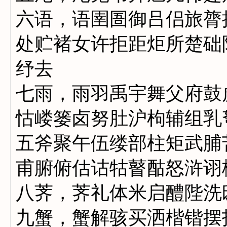
六语，语圉圄御吕侣旅膂
处贮褚女许拒距炬所楚础
纾去
七雨，雨羽禹宇舞父府鼓
怙嵝篓卤努肚沪枸辅组乳
五斧聚午伍缕部柱矩武脯
甫腑俯估诂牯瞽酤怒浒诩
八荠，荠礼体米启醴陛洗
九蟹，蟹解骇买洒楷锴摆