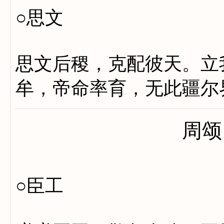
○思文
思文后稷，克配彼天。立
牟，帝命率育，无此疆尔
周颂
○臣工