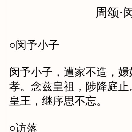
周颂·
○闵予小子
闵予小子，遭家不造，嬛
孝。念兹皇祖，陟降庭止
皇王，继序思不忘。
○访落