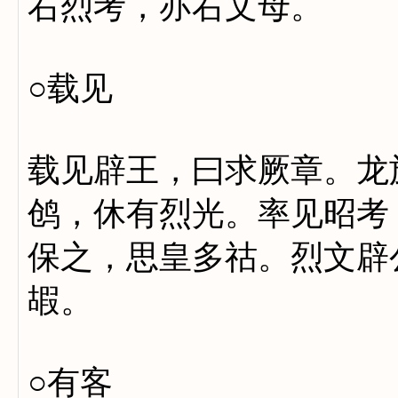
右烈考，亦右文母。
○载见
载见辟王，曰求厥章。龙
鸧，休有烈光。率见昭考
保之，思皇多祜。烈文辟
嘏。
○有客