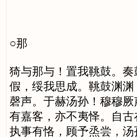
○那
猗与那与！置我鞉鼓。奏
假，绥我思成。鞉鼓渊渊
磬声。于赫汤孙！穆穆厥
有嘉客，亦不夷怿。自古
执事有恪，顾予烝尝，汤