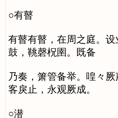
○有瞽
有瞽有瞽，在周之庭。设
鼓，鞉磬柷圉。既备
乃奏，箫管备举。喤々厥
客戾止，永观厥成。
○潜