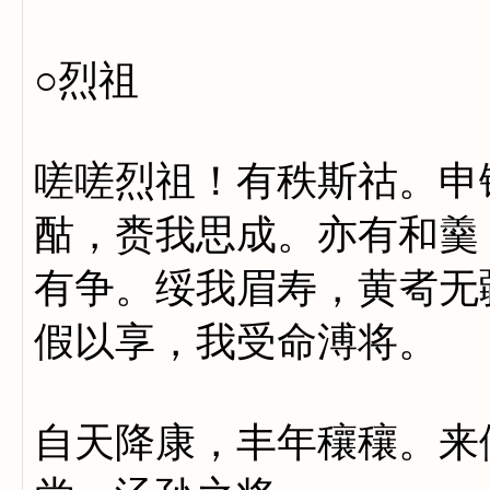
○烈祖
嗟嗟烈祖！有秩斯祜。申
酤，赉我思成。亦有和羹
有争。绥我眉寿，黄耇无
假以享，我受命溥将。
自天降康，丰年穰穰。来