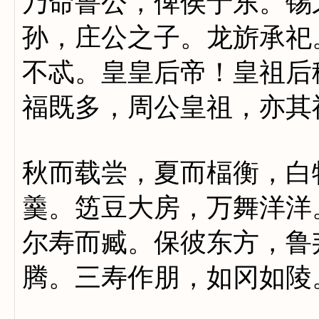
乃命鲁公，俾侯于东。锡
孙，庄公之子。龙旂承祀
不忒。皇皇后帝！皇祖后
福既多，周公皇祖，亦其
秋而载尝，夏而楅衡，白
羹。笾豆大房，万舞洋洋
尔寿而臧。保彼东方，鲁
腾。三寿作朋，如冈如陵