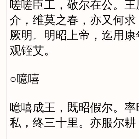
嗟嗟臣工，敬尔在公。王
介，维莫之春，亦又何求
厥明。明昭上帝，迄用康
观铚艾。
○噫嘻
噫嘻成王，既昭假尔。率
私，终三十里。亦服尔耕