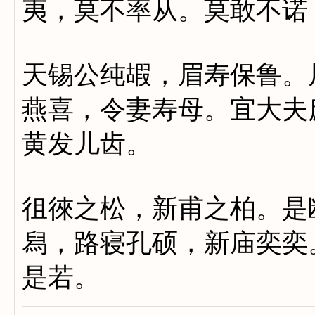
夷，莫不率从。莫敢不诺
天锡公纯嘏，眉寿保鲁。
燕喜，令妻寿母。宜大夫
黄发儿齿。
徂徠之松，新甫之柏。是
舄，路寝孔硕，新庙奕奕
是若。