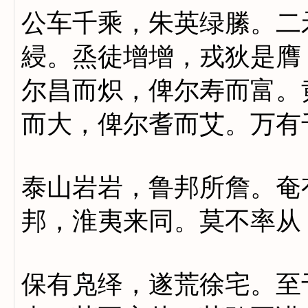
公车千乘，朱英绿縢。二
綅。烝徒增增，戎狄是膺
尔昌而炽，俾尔寿而富。
而大，俾尔耆而艾。万有
泰山岩岩，鲁邦所詹。奄
邦，淮夷来同。莫不率从
保有凫绎，遂荒徐宅。至