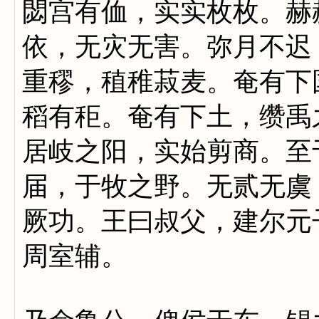
閟宫有侐，实实枚枚。赫
依，无灾无害。弥月不迟
重穋，稙稚菽麦。奄有下
稻有秬。奄有下土，缵禹
居岐之阳，实始剪商。至
届，于牧之野。无贰无虞
厥功。王曰叔父，建尔元
周室辅。