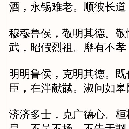
酒，永锡难老。顺彼长道
穆穆鲁侯，敬明其德。敬
武，昭假烈祖。靡有不孝
明明鲁侯，克明其德。既
臣，在泮献馘。淑问如皋
济济多士，克广德心。桓
皇，不吴不扬。不告于訩