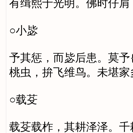
有缉熙于光明。佛时仔肩
○小毖
予其惩，而毖后患。莫予
桃虫，拚飞维鸟。未堪家
○载芟
载芟载柞，其耕泽泽。千