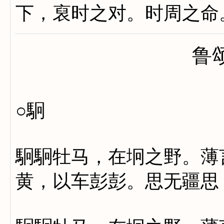
下，裒时之对。时周之命
鲁
○駉
駉駉牡马，在坰之野。薄
黄，以车彭彭。思无疆思