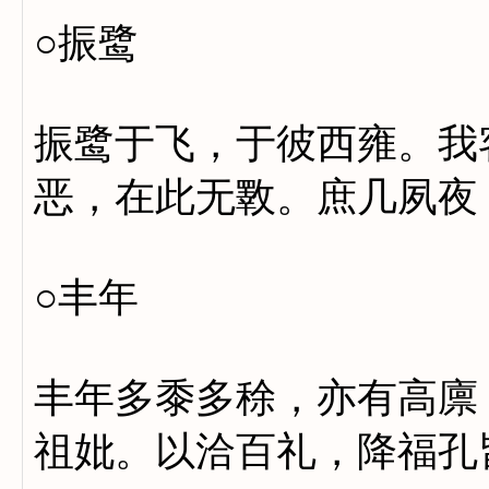
○振鹭
振鹭于飞，于彼西雍。我
恶，在此无斁。庶几夙夜
○丰年
丰年多黍多稌，亦有高廪
祖妣。以洽百礼，降福孔