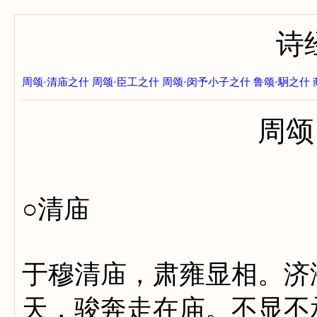
诗
周颂·清庙之什
周颂·臣工之什
周颂·闵予小子之什
鲁颂·駉之什
周颂
○清庙
于穆清庙，肃雍显相。济
天，骏奔走在庙。不显不