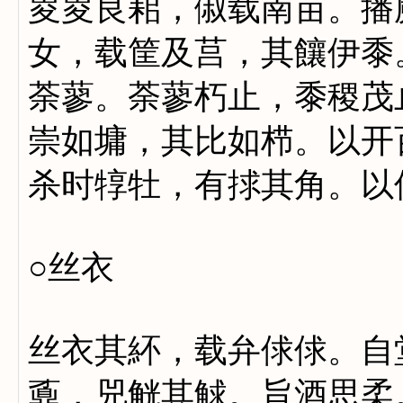
畟畟良耜，俶载南亩。播
女，载筐及莒，其饟伊黍
荼蓼。荼蓼朽止，黍稷茂
崇如墉，其比如栉。以开
杀时犉牡，有捄其角。以
○丝衣
丝衣其紑，载弁俅俅。自
鼒，兕觥其觩。旨酒思柔