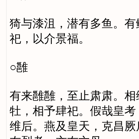
猗与漆沮，潜有多鱼。有
祀，以介景福。
○雝
有来雝雝，至止肃肃。相
牡，相予肆祀。假哉皇考
维后。燕及皇天，克昌厥