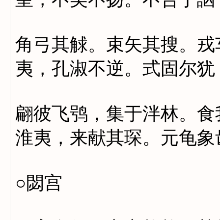
角弓其觩。束矢其搜。戎
夷，孔淑不逆。式固尔犹
翩彼飞鸮，集于泮林。食
淮夷，来献其琛。元龟象
○閟宫