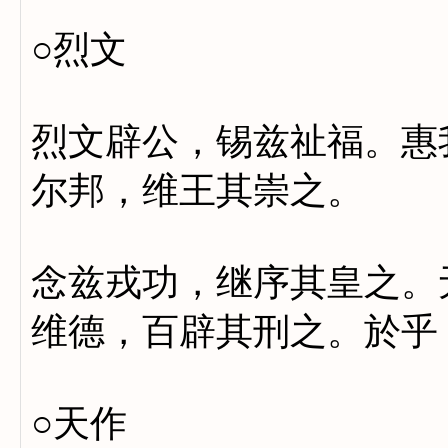
○烈文
烈文辟公，锡兹祉福。惠
尔邦，维王其崇之。
念兹戎功，继序其皇之。
维德，百辟其刑之。於乎
○天作