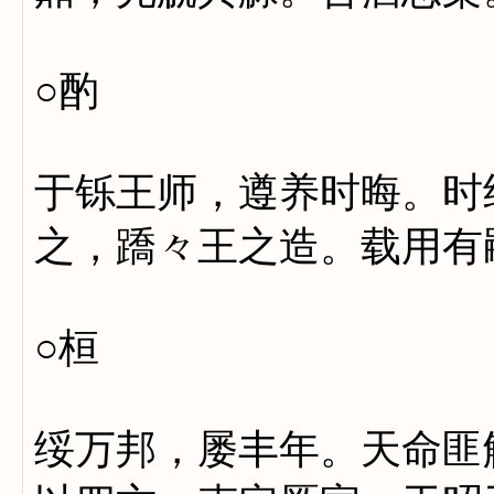
○酌
于铄王师，遵养时晦。时
之，蹻々王之造。载用有
○桓
绥万邦，屡丰年。天命匪