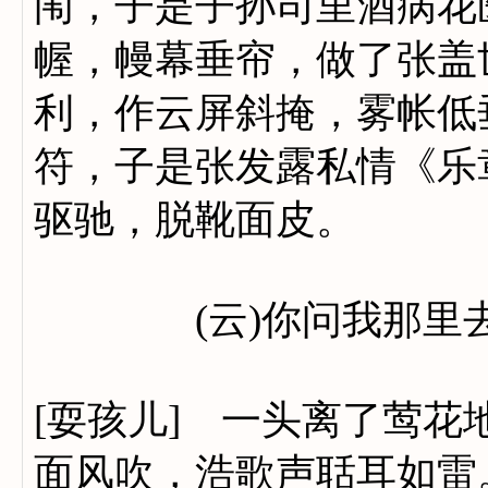
闱，子是子孙司里酒病花
幄，幔幕垂帘，做了张盖
利，作云屏斜掩，雾帐低
符，子是张发露私情《乐
驱驰，脱靴面皮。
(云)你问我那里
[耍孩儿] 一头离了莺
面风吹，浩歌声聒耳如雷