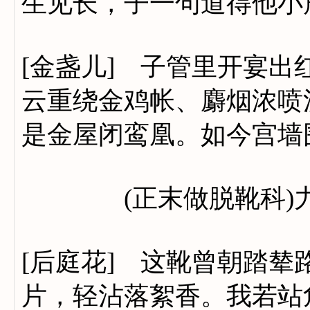
生见长，子一句道得他小
[金盏儿] 子管里开宴
云重绕金鸡帐、麝烟浓喷
是金屋闭鸾凰。如今宫墙
(正末做脱靴科)力
[后庭花] 这靴曾朝踏
片，轻沾落絮香。我若站