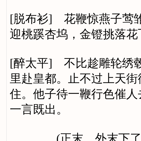
[脱布衫] 花鞭惊燕子莺
迎桃蹊杏坞，金镫挑落花
[醉太平] 不比趁雕轮
里赴皇都。止不过上天街
住。他子待一鞭行色催人
一言既出。
(正末、外末下了)(驾