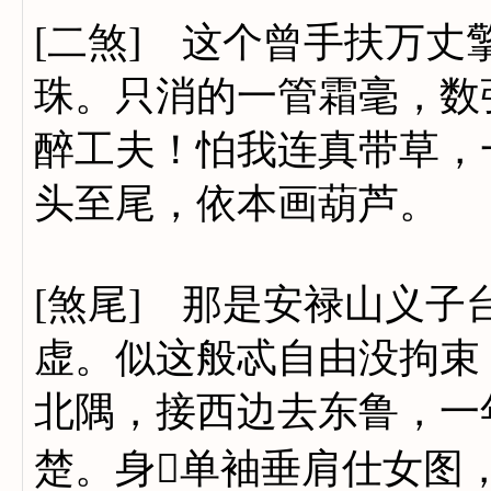
[二煞] 这个曾手扶万
珠。只消的一管霜毫，数
醉工夫！怕我连真带草，
头至尾，依本画葫芦。
[煞尾] 那是安禄山义
虚。似这般忒自由没拘束
北隅，接西边去东鲁，一
楚。身单袖垂肩仕女图