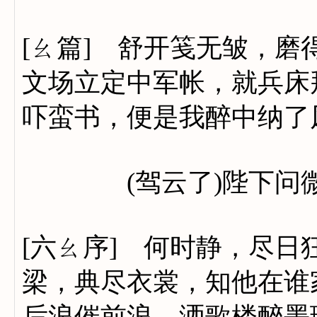
[ㄠ篇] 舒开笺无皱，
文场立定中军帐，就兵床
吓蛮书，便是我醉中纳了
(驾云了)陛下问微
[六ㄠ序] 何时静，尽
梁，典尽衣裳，知他在谁
后浪催前浪。洒歌楼醉墨