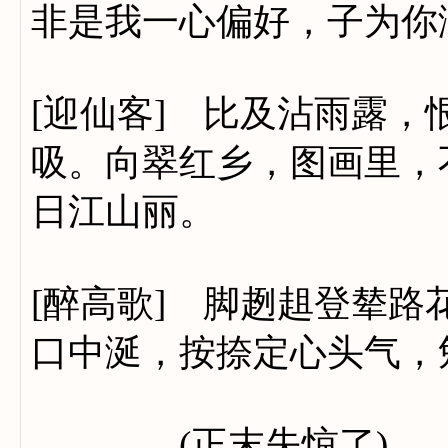
非是我一心偏好，子为你
[迎仙客] 比及沾雨露
吸。向翠红乡，图画里，
日江山丽。
[醉高歌] 脚趔趄登辇
口中涎，按捺定心头气，
(正末失惊了)