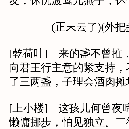
友，休忧波莺儿燕子，休
(正末云了)(外把盏了
[乾荷叶] 来的盏不曾
向君王行主意的紧支持，
了三两盏，子理会酒肉摊
[上小楼] 这孩儿何曾
懒慵挪步，怕见独立。三