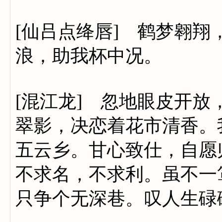
[仙吕点绛唇] 鹤梦翱
浪，助我杯中况。
[混江龙] 忽地眼皮开
翠影，决恋着花市清香。
五云乡。甘心致仕，自愿
不求名，不求利。虽不一
只争个无深巷。叹人生碌