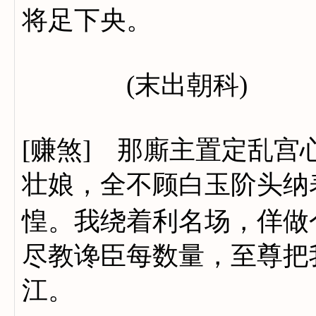
将足下央。
(末出朝科)
[赚煞] 那廝主置定乱
壮娘，全不顾白玉阶头纳
惶。我绕着利名场，佯做
尽教谗臣每数量，至尊把
江。