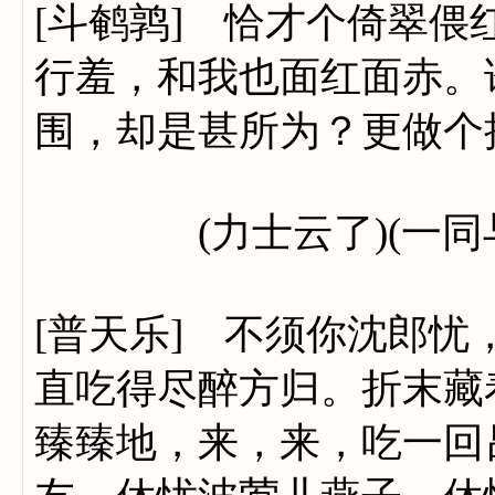
[斗鹌鹑] 恰才个倚翠
行羞，和我也面红面赤。
围，却是甚所为？更做个
(力士云了)(一同与
[普天乐] 不须你沈郎
直吃得尽醉方归。折末藏
臻臻地，来，来，吃一回