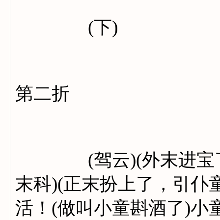
(下)
第二折
(驾云)(外末进宝了)
末科)(正末扮上了，引仆
活！(做叫小童斟酒了)