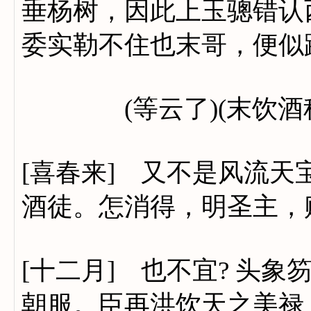
垂杨树，因此上玉骢错认
委实勒不住也末哥，便似
(等云了)(末饮酒科)
[喜春来] 又不是风流
酒徒。怎消得，明圣主，
[十二月] 也不宜? 头象
朝服。臣再洪饮天之美禄