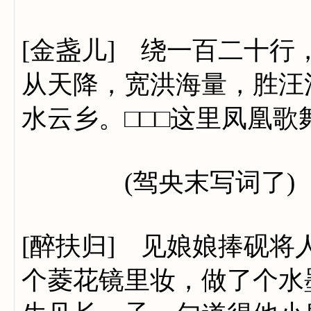
[金盏儿] 绕一百二十
从天降，宽洪海量，胜汪
水云乡。□□□这里凤凰
(驾央末写词了)
[醉扶归] 见娘娘捧砚
个菱花镜里妆，做了个水