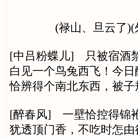
(禄山、旦云了)(外宣
[中吕粉蝶儿] 只被宿
白见一个鸟兔西飞！今日
恰辨得个南北东西，被子
[醉春风] 一壁恰控得
犹透顶门香，不吃时怎由