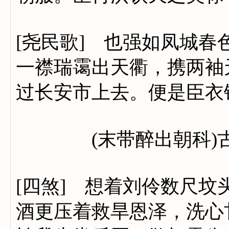
[尧民歌] 也强如凤城
一襟瑞霭出天衢，携两袖
过长安市上去。便是臣衣
(末带醉出朝科)古
[四煞] 想着刘伶数尺
酒更压着救旱恩泽，洗心