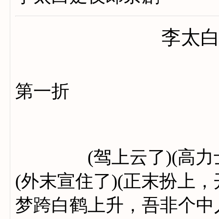
李太
第一折
(驾上云了)(高力士云
(外末宣住了)(正末扮上
梦跨白鹤上升，吾非个中