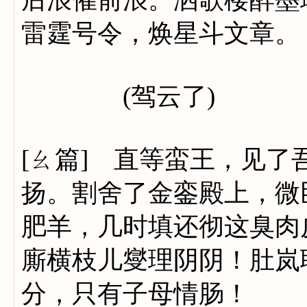
雷霆号令，焕星斗文章。
(驾云了)
[ㄠ篇] 直等蛮王，见
扬。割舍了金銮殿上，微
肥羊，几时填还彻这臭肉
廝横枝儿燮理阴阴！肚岚
分，只有子母情肠！