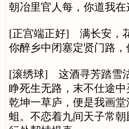
朝冶里官人每，你道我在这
[正宫端正好] 满长安
你醉乡中闭塞定贤门路，
[滚绣球] 这酒寻芳踏
睁死生无路，末不仕途中
乾坤一草庐，便是我画堂
蛆。不恋着九间天子常朝