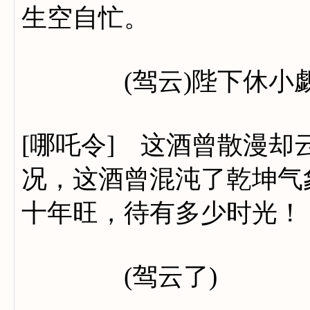
生空自忙。
(驾云)陛下休小觑
[哪吒令] 这酒曾散漫
况，这酒曾混沌了乾坤气
十年旺，待有多少时光！
(驾云了)