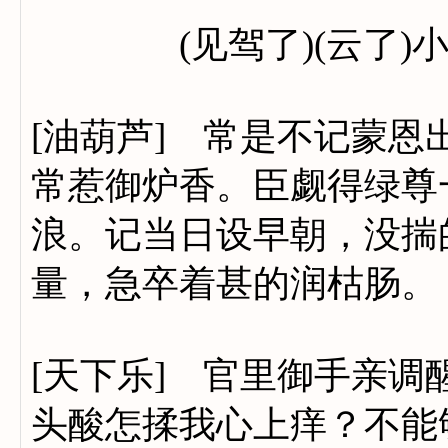
(见驾了)(云了)小
[油葫芦] 常是不记蒙
常惹御炉香。臣觑得绿尊
浪。记当日设早朝，没揣
量，急卒着甚的润枯肠。
[天下乐] 官里御手亲
头酸怎揉我心上痒？不能