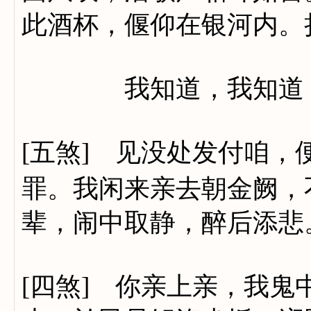
此酒杯，偃仰在银河内。
我知道，我知道
[五煞] 见没处发付咱
罪。我闲来亲去朝金阙，
辈，闹中取静，醉后添悲
[四煞] 你亲上亲，我