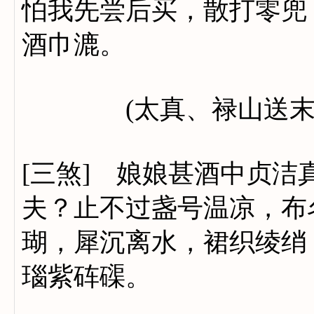
怕我先尝后买，散打零兜
酒巾漉。
(太真、禄山送末了)(
[三煞] 娘娘甚酒中贞
夫？止不过盏号温凉，布
瑚，犀沉离水，裙织绫绡
瑙紫砗磲。