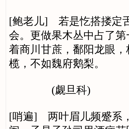
[鲍老儿] 若是忔搭搂
会。更做果木丛中占了第
着商川甘蔗，鄱阳龙眼，
榄，不如魏府鹅梨。
(觑旦科)
[哨遍] 两叶眉儿频蹙