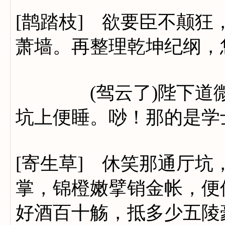
[鹊踏枝] 欲要臣不颠
萧墙。再整理乾坤纪纲，
(驾云了)陛下道微臣
坑上便睡。唦！那的是学士
[寄生草] 休笑那通厅
掌，锦橙嫩擘销金帐，便
好酒百十觞，抵多少五陵