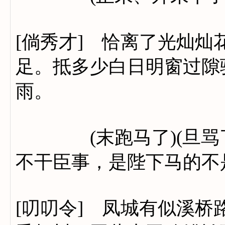
[倘秀才] 恰离了光灿
足。抵多少白日明窗过隙
雨。
(末跑马了)(旦骂了，
不干臣事，是陛下马的不
[叨叨令] 凤城有似溪