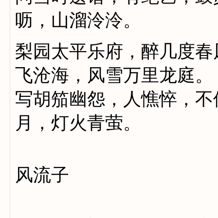
呖，山溜泠泠。
梨园太平乐府，醉几度春
飞沧海，风雪万里龙庭。
写胡笳幽怨，人憔悴，不
月，灯火青萤。
风流子