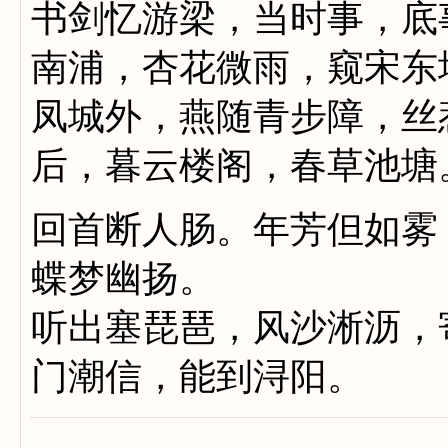
书剑忆游梁，当时事，底
南浦，杏花微雨，窥宋东
凤城外，燕随青步障，丝
后，暮云楼阁，春草池塘
回首断人肠。年芳但如雾
蝶梦幽扬。
听出塞琵琶，风沙淅沥，
门潮信，能到浔阳。