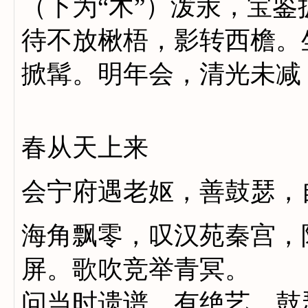
（下为“木”）泼汞，宝鉴
待不放楸梧，影转西檐。
掀髯。明年会，清光未减
春从天上来
会宁府遇老妪，善鼓瑟，
海角飘零，叹汉苑秦宫，
屏。歌吹竞举青冥。
问当时遗谱，有绝艺，鼓