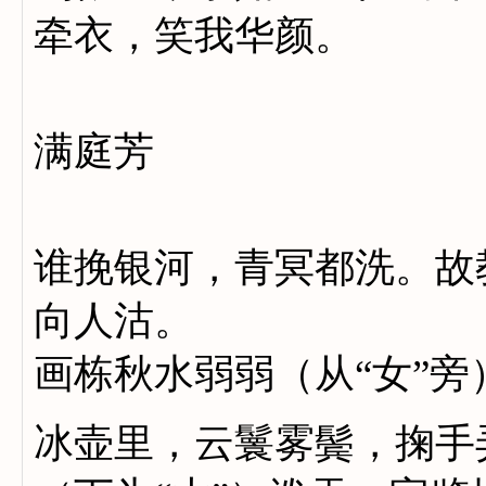
牵衣，笑我华颜。
满庭芳
谁挽银河，青冥都洗。故
向人沽。
画栋秋水弱弱（从“女”
冰壶里，云鬟雾鬓，掬手