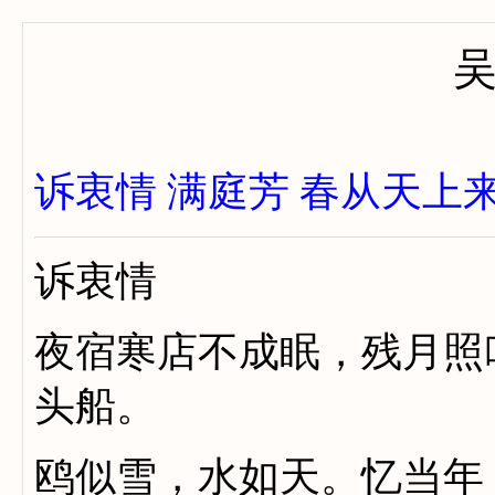
诉衷情
满庭芳
春从天上
诉衷情
夜宿寒店不成眠，残月照
头船。
鸥似雪，水如天。忆当年