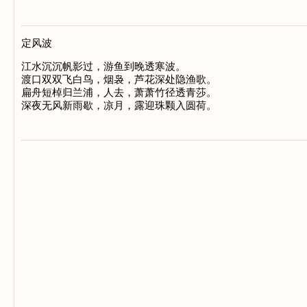
定风波
江水沉沉帆影过，游鱼到晚透寒波。

渡口双双飞白鸟，烟袅，芦花深处隐渔歌。

扁舟短棹归兰浦，人去，萧萧竹径透青莎。
