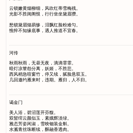
云锁嫩黄烟柳细，风吹红蒂雪梅残。

光影不胜闺阁恨，行行坐坐黛眉攒。

愁锁黛眉烟易惨，泪飘红脸粉难匀。

河传
秋雨秋雨，无昼无夜，滴滴霏霏。

暗灯凉簟怨分离，妖姬，不胜悲。

西风稍急喧窗竹，停又续，腻脸悬双玉。

谒金门
美人浴，碧沼莲开芬馥。

双髻绾云颜似玉，素娥辉淡绿。

雅态芳姿闲淑，雪映钿装金斛。
