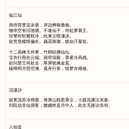
临江仙
雨停荷芰逗浓香，岸边蝉噪垂杨。

物华空有旧池塘。不逢仙子，何处梦襄王。

珍簟对欹鸳枕冷，此来尘暗凄凉。

欲凭危槛恨偏长。藕花珠缀，犹似汗凝妆。

十二高峰天外寒，竹梢轻拂仙坛。

宝衣行雨在云端。画帘深殿，香雾冷风残。

欲问楚王何处去，翠屏犹掩金鸾。

浣溪沙
寂寞流苏冷绣茵，倚屏山枕惹香尘，小庭花露泣浓春。

八拍蛮