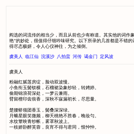
阎选的词流传的相当少，而且从前也少有称道。其实他的词作象
艳”的妙处，很值得仔细吟味研究。以下所录的几首都是不错的
得尽态极妍，令人心仪神往，为之倾倒。
虞美人
临江仙
浣溪沙
八拍蛮
河传
谒金门
定风波
虞美人
粉融红腻莲房绽，脸动双波慢。

小鱼衔玉鬓钗横，石榴裙染象纱轻，转娉婷。

偷期锦浪荷深处，一梦云兼雨。

臂留檀印齿痕香，深秋不寐漏初长，尽思量。

楚腰蛴领团香玉，鬓叠深深绿。

月蛾星眼笑微频，柳夭桃艳不胜春，晚妆匀。

水纹簟映青纱帐，雾罩秋波上。
