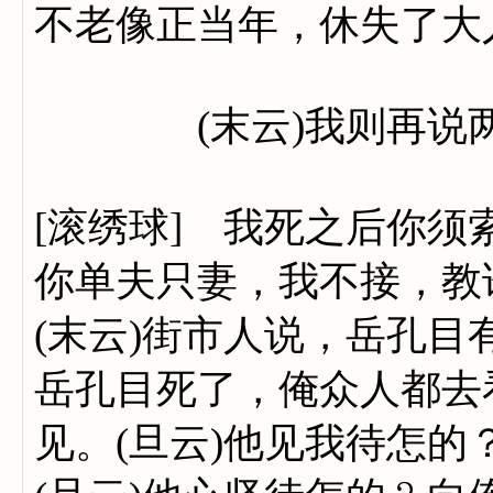
不老像正当年，休失了大
(末云)我则再说两
[滚绣球] 我死之后你须
你单夫只妻，我不接，教
(末云)街市人说，岳孔
岳孔目死了，俺众人都去
见。(旦云)他见我待怎