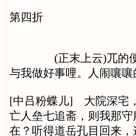
第四折
(正末上云)兀的便是
与我做好事哩。人闹嚷嚷
[中吕粉蝶儿] 大院深
亡人垒七追斋，则我那守
在？听得道岳孔目回来，