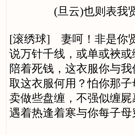
(旦云)也则表我贤
[滚绣球] 妻呵！非是
说万针千线，或单或裌或
陪着死钱，这衣服你与我
取这衣服何用？怕你那子
卖做些盘缠，不强似缠屍
遇着热逢着寒与你每子母