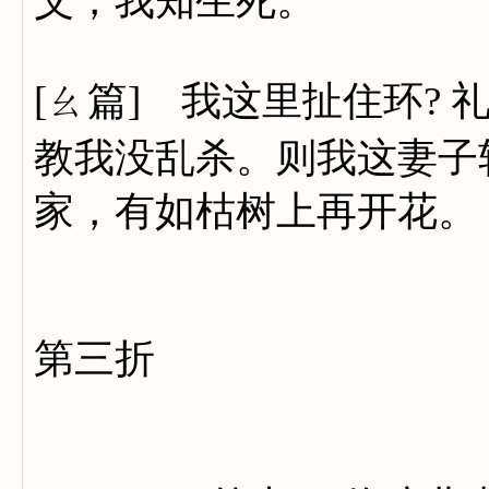
父，我知生死。
[ㄠ篇] 我这里扯住环?
教我没乱杀。则我这妻子
家，有如枯树上再开花。
第三折