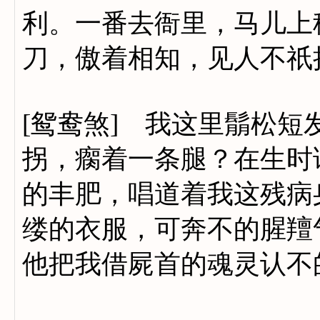
利。一番去衙里，马儿上
刀，傲着相知，见人不祇
[鸳鸯煞] 我这里鬅松
拐，瘸着一条腿？在生时
的丰肥，唱道着我这残病
缕的衣服，可奔不的腥羶
他把我借屍首的魂灵认不