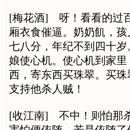
[梅花酒] 呀！看看的
厢衣食催逼。奶奶飢，孩
七八分，年纪不到四十岁
娘使心机。使心机到家里
西，寄东西买珠翠。买珠
支持他杀人贼！
[收江南] 不中！则怕
害怕便依随。若是依随了