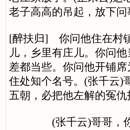
老子高高的吊起，放下问
[醉扶归] 你问他住在村
儿，乡里有庄儿。你问他
差都当些。你问他开铺席
住处知个名号。(张千云
五朝，必把他左解的冤仇
(张千云)哥哥，你