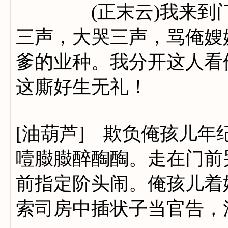
(正末云)我来到门前
三声，大哭三声，骂俺嫂
爹的业种。我分开这人看
这廝好生无礼！
[油葫芦] 欺负俺孩儿
噎臌臌醉醄醄。走在门前
前指定阶头闹。俺孩儿着
索司房中插状子当官告，