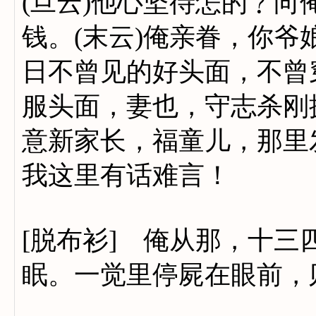
(旦云)他心坚待怎的﹖
钱。(末云)俺亲眷，你
日不曾见的好头面，不曾
服头面，妻也，守志杀刚
意新家长，福童儿，那里
我这里有话难言！
[脱布衫] 俺从那，十
眠。一觉里停屍在眼前，