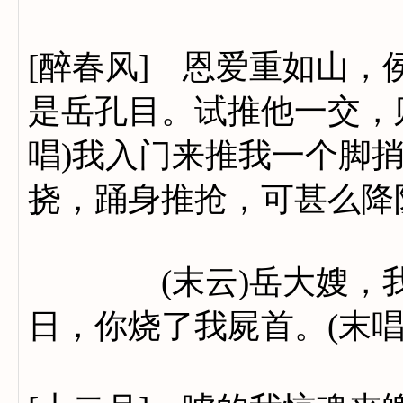
[醉春风] 恩爱重如山，
是岳孔目。试推他一交，
唱)我入门来推我一个脚
挠，踊身推抢，可甚么降
(末云)岳大嫂，我从
日，你烧了我屍首。(末唱