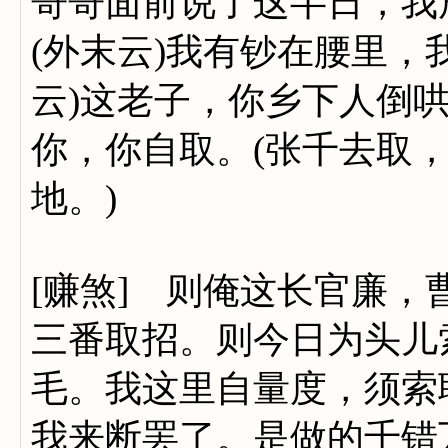
哥哥面前说了这半日，我
(外末云)我有钞在腰里，
云)这老子，你乡下人倒哄
你，你自取。(张千去取
地。)
[赚煞] 则俺这长官廉
三番取招。则今日为头儿
毛。我这里自量度，须索
我来断罢了。是做的千错