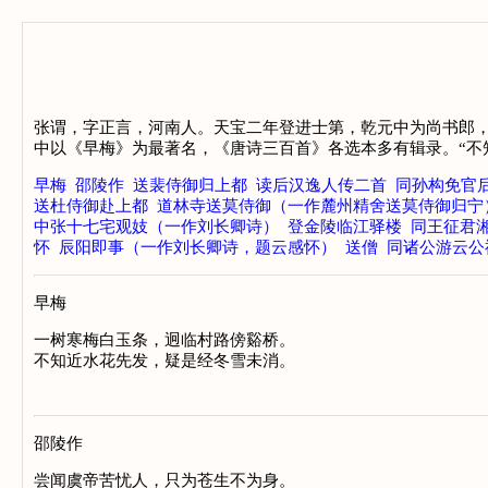
张谓，字正言，河南人。天宝二年登进士第，乾元中为尚书郎
中以《早梅》为最著名，《唐诗三百首》各选本多有辑录。“不
早梅
邵陵作
送裴侍御归上都
读后汉逸人传二首
同孙构免官
送杜侍御赴上都
道林寺送莫侍御（一作麓州精舍送莫侍御归宁
中张十七宅观妓（一作刘长卿诗）
登金陵临江驿楼
同王征君
怀
辰阳即事（一作刘长卿诗，题云感怀）
送僧
同诸公游云公
早梅
一树寒梅白玉条，迥临村路傍谿桥。

邵陵作
尝闻虞帝苦忧人，只为苍生不为身。
