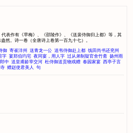
。代表作有《早梅》、《邵陵作》、《送裴侍御归上都》等，其
味盎然。诗一卷（全唐诗上卷第一百九十七）。
侍御
寄崔沣州
送青龙一公
送韦侍御赴上都
饯田尚书还兖州
暄字
宴郑伯玙宅
夜同宴，用人字
过从弟制疑官舍竹斋
扬州雨
郎中
送皇甫龄宰交河
杜侍御送贡物戏赠
春园家宴
西亭子言
花寺
赠赵使君美人
句