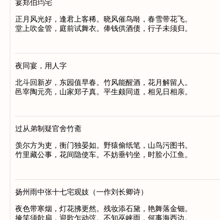
宴郑伯玙宅
正月风光好，逢君上客稀。晓风催鸟啭，春雪带花飞。

夜同宴，用人字
北斗回新岁，东园值早春。竹风能醒酒，花月解留人。

过从弟制疑官舍竹斋
羡尔方为吏，衡门独晏如。野猿偷纸笔，山鸟污图书。

扬州雨中张十七宅观妓（一作刘长卿诗）
夜色带寒烟，灯花拂更然。残妆添石黛，艳舞落金钿。
