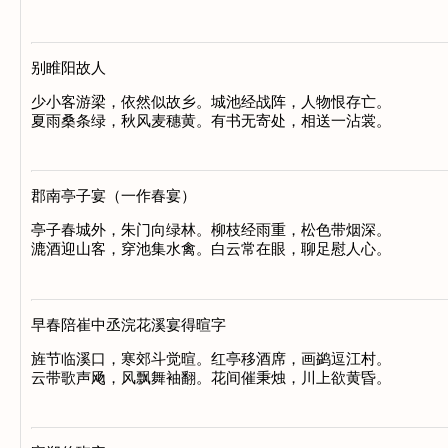
别睢阳故人
少小客游梁，依然似故乡。城池经战阵，人物恨存亡。

郡南亭子宴（一作春宴）
亭子春城外，朱门向绿林。柳枝经雨重，松色带烟深。

早春陪崔中丞浣花溪宴得暄字
旌节临溪口，寒郊斗觉暄。红亭移酒席，画鹢逗江村。
