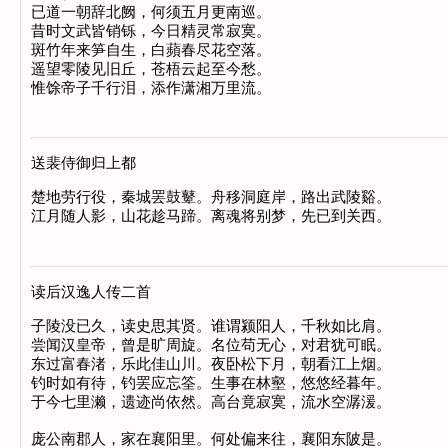
已道一朝辞北阙，何须五月更南巡。

昔时文武皆销铄，今日精灵常寂寞。

斑竹年来笋自生，白蘋春尽花空落。

遥望零陵见旧丘，苍梧云起至今愁。

送裴侍御归上都
楚地劳行役，秦城罢鼓鼙。舟移洞庭岸，路出武陵谿。

读后汉逸人传二首
子陵没已久，读史思其贤。谁谓颍阳人，千秋如比肩。

尝闻汉皇帝，曾是旷周旋。名位苟无心，对君犹可眠。

东过富春渚，乐此佳山川。夜卧松下月，朝看江上烟。

钓时如有待，钓罢应忘筌。生事在林壑，悠悠经暮年。

于今七里濑，遗迹尚依然。高台竟寂寞，流水空潺湲。

庞公南郡人，家在襄阳里。何处偏来往，襄阳东陂是。
