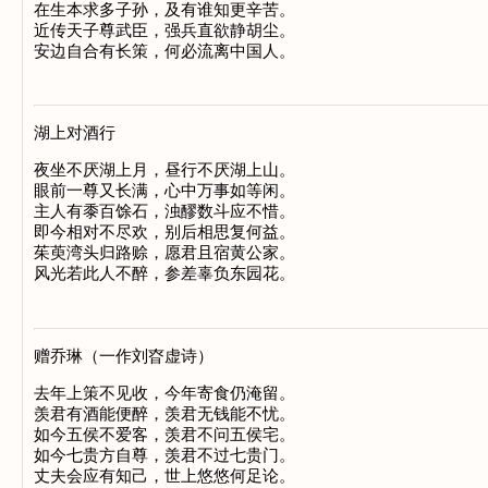
在生本求多子孙，及有谁知更辛苦。

近传天子尊武臣，强兵直欲静胡尘。

湖上对酒行
夜坐不厌湖上月，昼行不厌湖上山。

眼前一尊又长满，心中万事如等闲。

主人有黍百馀石，浊醪数斗应不惜。

即今相对不尽欢，别后相思复何益。

茱萸湾头归路赊，愿君且宿黄公家。

赠乔琳（一作刘昚虚诗）
去年上策不见收，今年寄食仍淹留。

羡君有酒能便醉，羡君无钱能不忧。

如今五侯不爱客，羡君不问五侯宅。

如今七贵方自尊，羡君不过七贵门。
