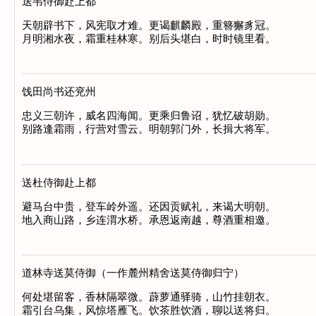
送韦侍御赴上都
天朝辟书下，风宪取才难。更谒麒麟殿，重簪獬豸冠。

饯田尚书还兖州
忠义三朝许，威名四海闻。更乘归鲁诏，犹忆破胡勋。

送杜侍御赴上都
避马台中贵，登车岭外遥。还因贡赋礼，来谒大明朝。

道林寺送莫侍御（一作麓州精舍送莫侍御归宁）
何处堪留客，香林隔翠微。薜萝通驿骑，山竹挂朝衣。
