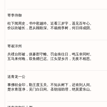
寄李侍御
柱下闻周史，书中慰越吟。近看三岁字，遥见百年心。

寄崔沣州
共襆台郎被，俱褰郡守帷。罚金殊往日，鸣玉幸同时。

送青龙一公
事佛轻金印，勤王度玉关。不知从树下，还肯到人间。
