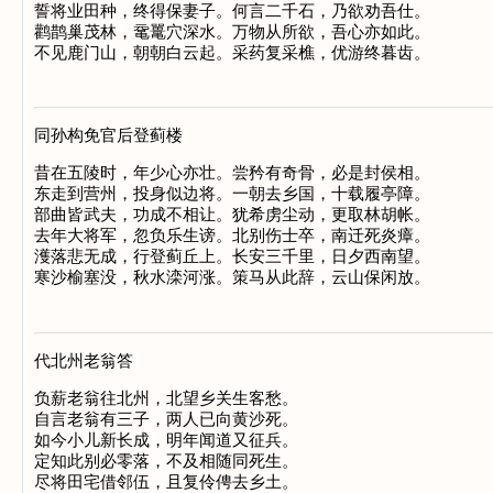
誓将业田种，终得保妻子。何言二千石，乃欲劝吾仕。

鹳鹊巢茂林，鼋鼍穴深水。万物从所欲，吾心亦如此。

同孙构免官后登蓟楼
昔在五陵时，年少心亦壮。尝矜有奇骨，必是封侯相。

东走到营州，投身似边将。一朝去乡国，十载履亭障。

部曲皆武夫，功成不相让。犹希虏尘动，更取林胡帐。

去年大将军，忽负乐生谤。北别伤士卒，南迁死炎瘴。

濩落悲无成，行登蓟丘上。长安三千里，日夕西南望。

代北州老翁答
负薪老翁往北州，北望乡关生客愁。

自言老翁有三子，两人已向黄沙死。

如今小儿新长成，明年闻道又征兵。

定知此别必零落，不及相随同死生。

尽将田宅借邻伍，且复伶俜去乡土。
