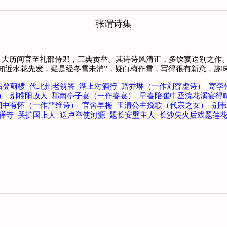
张谓诗集
，大历间官至礼部侍郎，三典贡举。其诗诗风清正，多饮宴送别之作
知近水花先发，疑是经冬雪未消”，疑白梅作雪，写得很有新意，趣
后登蓟楼
代北州老翁答
湖上对酒行
赠乔琳（一作刘昚虚诗）
寄李
）
别睢阳故人
郡南亭子宴（一作春宴）
早春陪崔中丞浣花溪宴得
湘中有怀（一作严维诗）
官舍早梅
玉清公主挽歌（代宗之女）
别韦
禅寺
哭护国上人
送卢举使河源
题长安壁主人
长沙失火后戏题莲