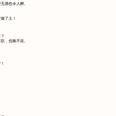
便无酒也令人醉。
。
变做了土！
臣？
不臣，也唤不应。
苦！