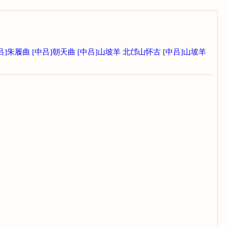
吕]朱履曲
[中吕]朝天曲
[中吕]山坡羊 北邙山怀古
[中吕]山坡羊