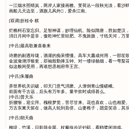
一江烟水照晴岚，两岸人家接画檐。芰荷丛一段秋光淡，看沙
画船儿天边至，酒旗儿风外□，爱杀江南。
[双调]折桂令 棋
烂樵柯石室忘归。足智神谋，妙理仙机。险似隋唐，胜如楚汉
消日月闲中是非，傲乾坤忙里轻肥。不曳旌旗，寸纸关河，万
[中吕]最高歌兼喜春来
诗磨的剔透玲珑，酒灌的痴呆懵懂。高车大纛成何用，一部笙
金波潋滟浮银瓮，翆袖殷勤捧玉钟。对一缕绿杨烟，看一弯梨
似这般闲受用，再谁想丞相府帝王宫。
[中吕]朱履曲
弄世界机关识破，叩天门意气消磨。人潦倒青山慢嵯峨。
前面有千古远，后头有万年多。量半炊时成得甚么。
[中吕]普天乐
折腰惭，迎尘拜。槐根梦觉，苦尽甘来。花也喜欢，山也相爱
万古东篱天留在，做高人轮到吾侪。山妻稚子，团栾笑语，其
[中吕]朝天曲
柳堤，竹溪，日影筛金翠。杖藜徐步近钓矶，看鸥鹭闲游戏。