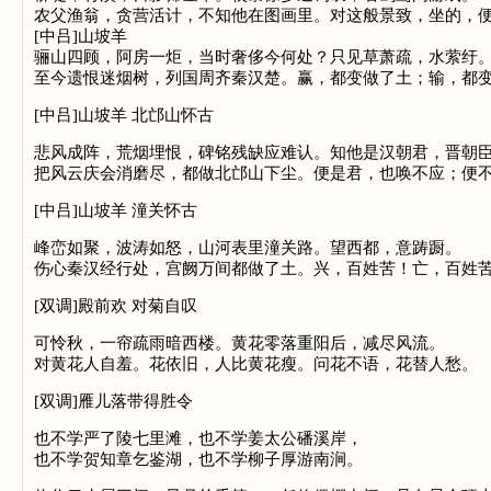
农父渔翁，贪营活计，不知他在图画里。对这般景致，坐的，
[中吕]山坡羊
骊山四顾，阿房一炬，当时奢侈今何处？只见草萧疏，水萦纡
至今遗恨迷烟树，列国周齐秦汉楚。赢，都变做了土；输，都
[中吕]山坡羊 北邙山怀古
悲风成阵，荒烟埋恨，碑铭残缺应难认。知他是汉朝君，晋朝
把风云庆会消磨尽，都做北邙山下尘。便是君，也唤不应；便
[中吕]山坡羊 潼关怀古
峰峦如聚，波涛如怒，山河表里潼关路。望西都，意踌蹰。
伤心秦汉经行处，宫阙万间都做了土。兴，百姓苦！亡，百姓
[双调]殿前欢 对菊自叹
可怜秋，一帘疏雨暗西楼。黄花零落重阳后，减尽风流。
对黄花人自羞。花依旧，人比黄花瘦。问花不语，花替人愁。
[双调]雁儿落带得胜令
也不学严了陵七里滩，也不学姜太公磻溪岸，
也不学贺知章乞鉴湖，也不学柳子厚游南涧。