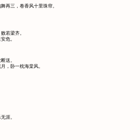
鸥舞再三，卷香风十里珠帘。
，败若梁齐。
里安危。
歌断送。
花月，卧一枕海棠风。
。
乐无涯。