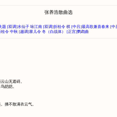
张养浩散曲选
 失题
[双调]水仙子 咏江南
[双调]折桂令 棋
[中吕]最高歌兼喜春来
[中
折桂令 中秋
[越调]寨儿令 冬（白战体）
[正宫]鹦鹉曲
面云山无遮碍。
白鸟皑皑。
起。拂不散满衣云气。