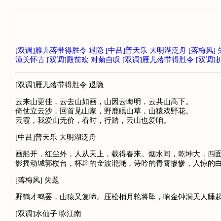
[双调]雁儿落带得胜令 退隐
[中吕]普天乐 大明湖泛舟
[落梅风]
潼关怀古
[双调]殿前欢 对菊自叹
[双调]雁儿落带得胜令
[双调]
[双调]雁儿落带得胜令 退隐
云来山更佳，云去山如画，山因云晦明，云共山高下。
倚仗立云沙，回首见山家，野鹿眠山草，山猿戏野花。
云霞，我爱山无价，看时，行踏，云山也爱咱。
[中吕]普天乐 大明湖泛舟
画船开，红尘外，人从天上，载得春来。烟水间，乾坤大，四
影摇动城郭楼台，杯斟的金波滟滟，诗吟的青霄惨惨，人惊的
[落梅风] 失题
野鹤才鸣罢，山猿又复啼。压松梢月轮将坠，响金钟洞天人睡
[双调]水仙子 咏江南