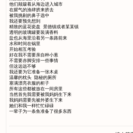
他们颠簸着从海边进入城市 

在腥气的渔肆挤来挤去 

被我挑剔的鼻子选中 

我还要预先想到

精致的蓝花瓷盘 景德镇或者某某镇 

透明的玻璃罐要装满香料 

盐也从海里沿着另一条路前来 

水和时间在锅里

开始相互考验 

好在我不需要亲自种小葱 

不需要赤脚安排一些事情

但这远远不够 

我还要为它准备一张木桌 

温馨的枕头 隐秘的厕所 

塞满漂亮衣服的柜子 

所有这些都被放在一间房里 

当然首先我需要被我妈妈生下来 

我妈妈需要先被外婆生下来 

她们和我一样忙忙碌碌 
