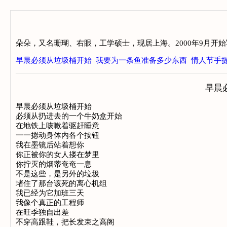
朵朵，又名珊瑚、右眼，工学硕士，现居上海。2000年9月开
早晨必须从垃圾桶开始
我要为一条鱼准备多少东西
情人节手
早晨
早晨必须从垃圾桶开始

必须从扔进去的一个牛奶盒开始

在地铁上咳嗽着驱赶睡意

一一摁动身体内各个按钮

我在墨镜后站着想你

你正被你的女人搂在梦里

你拧灭的烟蒂奄奄一息

不是这些，是另外的垃圾

堵住了那台该死的离心机组

我已经为它加班三天

我像个真正的工程师

在旺季独自出差

不穿高跟鞋，把长发束之高阁
