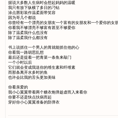
据说大多数人生病时会想起妈妈的温暖 

我只有放下纵横了多日的刁钻 

涂点唇彩装作温柔面带笑容

因为哥几个都说

你曾经有一个漂亮的女朋友一个富有的女朋友和一个爱你的女朋友
你看我不够漂亮不够富有甚至不够爱你 

除了温柔我什么也没有 

除了温柔我什么都没有

书上说抓住一个男人的胃就能抓住他的心 

你看我一路胡思乱想 

最后还是提着一把青菜一条鱼来敲门 

一个小时以后 

它们就会变成我送你的维生素和纤维素 

而那条离开水多时的鱼 

也许会比我的舌头更加美味

你看亲爱的 

我小心翼翼带着两个糖衣炮弹趁虚而入来看你 

你要不还是快点扶病而起 
