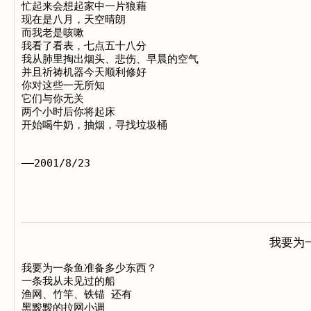
忙起来会想起家中一片狼藉

现在是八月，天空晴朗

而我老是咳嗽

我看了看表，七点五十八分

我从肺里掏出烟头、悲伤、早晨的空气 

并且祈祷机器今天顺利修好

你对这些一无所知

它们与你无关

两个小时后你将起床

开始喝牛奶，抽烟，寻找垃圾桶

——2001/8/23

我要为
我要为一条鱼准备多少东西？

一条我从未见过的船 

渔网、竹竿、铁锚 还有

黑黢黢的拉网小调 
