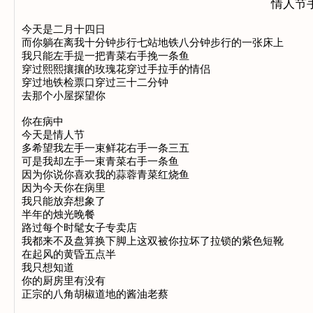
情人节
今天是二月十四日 

而你躺在离我十分钟步行七站地铁八分钟步行的一张床上 

我只能左手提一把青菜右手挽一条鱼 

穿过熙熙攘攘的玫瑰花穿过手拉手的情侣 

穿过地铁检票口穿过三十二分钟 

去那个小屋探望你

你在病中 

今天是情人节 

多希望我左手一束鲜花右手一条三五 

可是我却左手一束青菜右手一条鱼 

因为你说你喜欢我的蒜蓉青菜红烧鱼 

因为今天你在病里 

我只能放弃想象了 

半年的烛光晚餐

路过每个时髦女子专卖店

我都来不及盘算换下脚上这双被你拉坏了拉锁的紫色短靴

在起风的黄昏五点半 

我只想知道 

你的厨房里有没有 

正宗的八角胡椒道地的酱油老蔡
