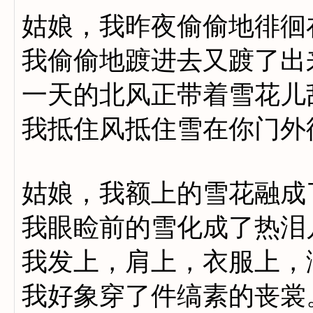
姑娘，我昨夜偷偷地徘徊
我偷偷地踱进去又踱了出
一天的北风正带着雪花儿
我抵住风抵住雪在你门外
姑娘，我额上的雪花融成
我眼睑前的雪化成了热泪
我发上，肩上，衣服上，
我好象穿了件缟素的丧裳