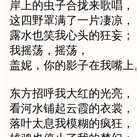
岸上的虫子合拢来歌唱，
这四野罩满了一片凄凉，
露水也笑我心头的狂妄；
我摇荡，摇荡，
盖妮，你的影子在我嘴上
东方招呼我大红的光亮，
看河水铺起云霞的衣裳，
落叶太息我模糊的疯狂，