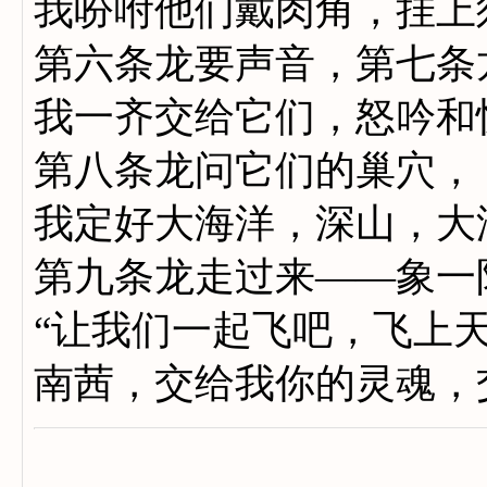
我吩咐他们戴肉角，挂上
第六条龙要声音，第七条
我一齐交给它们，怒吟和
第八条龙问它们的巢穴，
我定好大海洋，深山，大
第九条龙走过来——象一
“让我们一起飞吧，飞上
南茜，交给我你的灵魂，