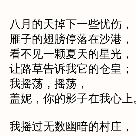
八月的天掉下一些忧伤，
雁子的翅膀停落在沙港，
看不见一颗夏天的星光，
让路草告诉我它的仓皇；
我摇荡，摇荡，
盖妮，你的影子在我心上
我摇过无数幽暗的村庄，