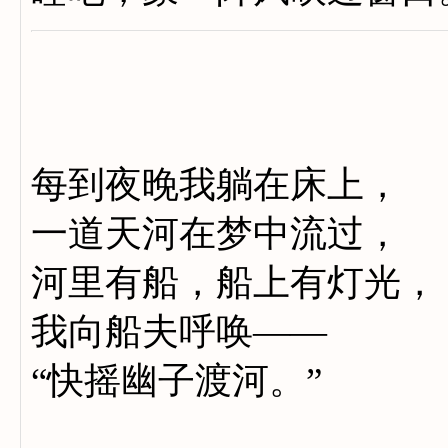
每到夜晚我躺在床上，
一道天河在梦中流过，
河里有船，船上有灯光，
我向船夫呼唤——
“快摇幽子渡河。”