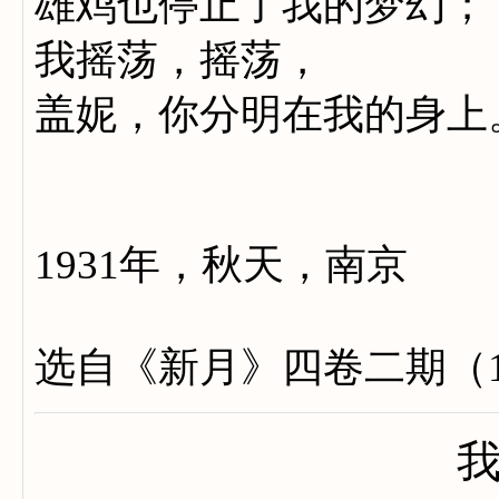
雄鸡也停止了我的梦幻；
我摇荡，摇荡，
盖妮，你分明在我的身上
1931年，秋天，南京
选自《新月》四卷二期（193