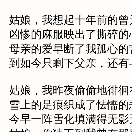
姑娘，我想起十年前的曾
凶惨的麻服映出了撕碎的
母亲的爱早断了我孤心的
到如今只剩下父亲，还有
姑娘，我昨夜偷偷地徘徊
雪上的足痕织成了怯懦的
今早一阵雪化填满得无影