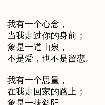
我有一个心念，
当我走过你的身前；
象是一道山泉，
不是爱，也不是留恋。
我有一个思量，
在我走回家的路上；
象是一抹斜阳，