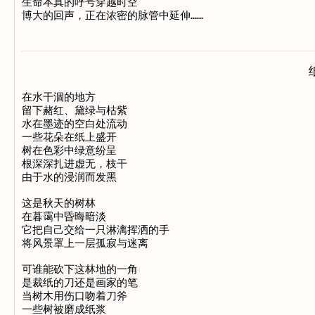
生命本真的呼号穿越时空

在水干涸的地方

留下赭红、黛绿与枯紫

水在墨迹的空白处流动

一些花朵在纸上盛开

树在色彩中绿意纷呈

根深深扎进虚无，枝干

由于水的浸润而发黑

这是秋天的树林

在暮霭中昏晦暗淡

它把自己交给一只淋漓挥洒的手

将风景罩上一层孤寂与迷离

可谁能砍下这林地的一角

是裁纸的刀还是画家的笔

当树木用伤口吻着刀斧

一些树被磨成纸浆
