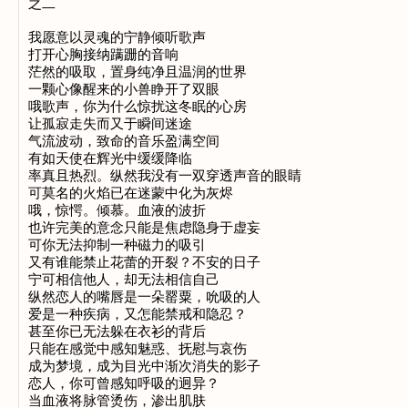
之二

我愿意以灵魂的宁静倾听歌声

打开心胸接纳蹒跚的音响

茫然的吸取，置身纯净且温润的世界

一颗心像醒来的小兽睁开了双眼

哦歌声，你为什么惊扰这冬眠的心房

让孤寂走失而又于瞬间迷途

气流波动，致命的音乐盈满空间

有如天使在辉光中缓缓降临

率真且热烈。纵然我没有一双穿透声音的眼睛

可莫名的火焰已在迷蒙中化为灰烬

哦，惊愕。倾慕。血液的波折

也许完美的意念只能是焦虑隐身于虚妄

可你无法抑制一种磁力的吸引

又有谁能禁止花蕾的开裂？不安的日子

宁可相信他人，却无法相信自己

纵然恋人的嘴唇是一朵罂粟，吮吸的人

爱是一种疾病，又怎能禁戒和隐忍？

甚至你已无法躲在衣衫的背后

只能在感觉中感知魅惑、抚慰与哀伤

成为梦境，成为目光中渐次消失的影子

恋人，你可曾感知呼吸的迥异？

当血液将脉管烫伤，渗出肌肤
