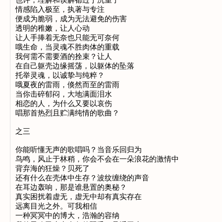
也许，理解和误解都过于沉重了

情感陷入极至，执著与专注

便成为脆弱，成为无法避免的伤害

透明的稚嫩，让人心动

让人手捧着无奈也只能无可奈何

哦生命，当灵魂不胜肉体的重载

我何需不需要酒的拴束？让人

在自己躯壳边缘摇荡，以躯体的坠落

托举灵魂，以诚挚与纯粹？

哦夏夜的雷雨，倏然而至的雷雨

当你击碎郁闷，大地满面泪水

相恋的人，为什么又要以哀伤

唱那首热烈且贮满纯情的歌曲？

之三

你能听懂无声的歌唱吗？当音乐回归为

鸟鸣，风止于林稍，你会不会在一朵浪花的激情中

背弃海的狂燥？贝死了

还有什么在壳体中生存？波纹缠绕的声音

在耳边轰响，那是谁悬置的奥秘？

真实困扰着虚无，虚无中却有真实存在

远离目光之外。可我相信

一种冥冥中的博大，浩瀚的容纳
