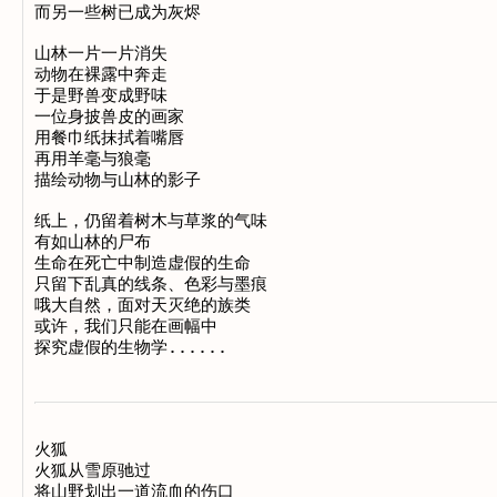
而另一些树已成为灰烬

山林一片一片消失

动物在裸露中奔走

于是野兽变成野味

一位身披兽皮的画家

用餐巾纸抹拭着嘴唇

再用羊毫与狼毫

描绘动物与山林的影子

纸上，仍留着树木与草浆的气味

有如山林的尸布

生命在死亡中制造虚假的生命

只留下乱真的线条、色彩与墨痕

哦大自然，面对天灭绝的族类

或许，我们只能在画幅中

火狐　

火狐从雪原驰过

将山野划出一道流血的伤口
