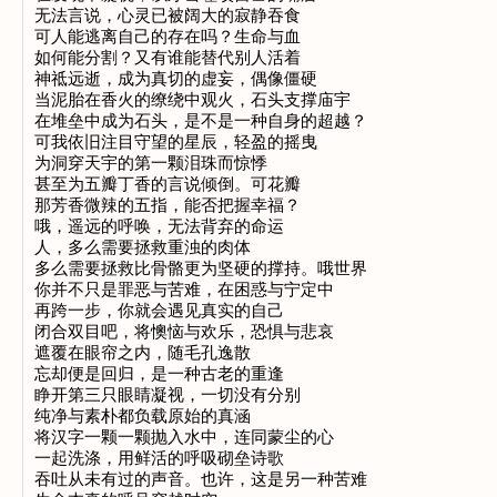
无法言说，心灵已被阔大的寂静吞食

可人能逃离自己的存在吗？生命与血

如何能分割？又有谁能替代别人活着

神祗远逝，成为真切的虚妄，偶像僵硬

当泥胎在香火的缭绕中观火，石头支撑庙宇

在堆垒中成为石头，是不是一种自身的超越？

可我依旧注目守望的星辰，轻盈的摇曳

为洞穿天宇的第一颗泪珠而惊悸

甚至为五瓣丁香的言说倾倒。可花瓣

那芳香微辣的五指，能否把握幸福？

哦，遥远的呼唤，无法背弃的命运

人，多么需要拯救重浊的肉体

多么需要拯救比骨骼更为坚硬的撑持。哦世界

你并不只是罪恶与苦难，在困惑与宁定中

再跨一步，你就会遇见真实的自己

闭合双目吧，将懊恼与欢乐，恐惧与悲哀

遮覆在眼帘之内，随毛孔逸散

忘却便是回归，是一种古老的重逢

睁开第三只眼睛凝视，一切没有分别

纯净与素朴都负载原始的真涵

将汉字一颗一颗抛入水中，连同蒙尘的心

一起洗涤，用鲜活的呼吸砌垒诗歌

吞吐从未有过的声音。也许，这是另一种苦难
