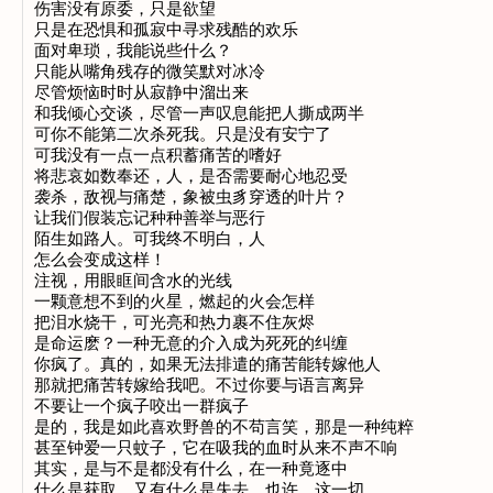
伤害没有原委，只是欲望

只是在恐惧和孤寂中寻求残酷的欢乐

面对卑琐，我能说些什么？

只能从嘴角残存的微笑默对冰冷

尽管烦恼时时从寂静中溜出来

和我倾心交谈，尽管一声叹息能把人撕成两半

可你不能第二次杀死我。只是没有安宁了

可我没有一点一点积蓄痛苦的嗜好

将悲哀如数奉还，人，是否需要耐心地忍受

袭杀，敌视与痛楚，象被虫豸穿透的叶片？

让我们假装忘记种种善举与恶行

陌生如路人。可我终不明白，人

怎么会变成这样！

注视，用眼眶间含水的光线

一颗意想不到的火星，燃起的火会怎样

把泪水烧干，可光亮和热力裹不住灰烬

是命运麽？一种无意的介入成为死死的纠缠

你疯了。真的，如果无法排遣的痛苦能转嫁他人

那就把痛苦转嫁给我吧。不过你要与语言离异

不要让一个疯子咬出一群疯子

是的，我是如此喜欢野兽的不苟言笑，那是一种纯粹

甚至钟爱一只蚊子，它在吸我的血时从来不声不响

其实，是与不是都没有什么，在一种竟逐中

什么是获取，又有什么是失去，也许，这一切
