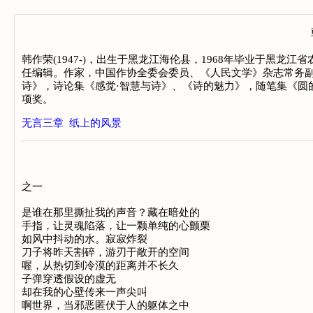
韩作荣(1947-)，出生于黑龙江海伦县，1968年毕业于黑
任编辑。作家，中国作协全委会委员、《人民文学》杂志常务
诗》，诗论集《感觉·智慧与诗》、《诗的魅力》，随笔集《圆
项奖。
无言三章
纸上的风景
之一

是谁在那里撕扯我的声音？藏在暗处的

手指，让灵魂陷落，让一颗单纯的心颤栗

如风中抖动的水。寂寂炸裂

刀子将昨天割碎，游刃于敞开的空间

喔，从热切到冷漠的距离并不长久

子弹穿透假设的虚无

却在我的心壁传来一声尖叫

啊世界，当邪恶匿伏于人的躯体之中
