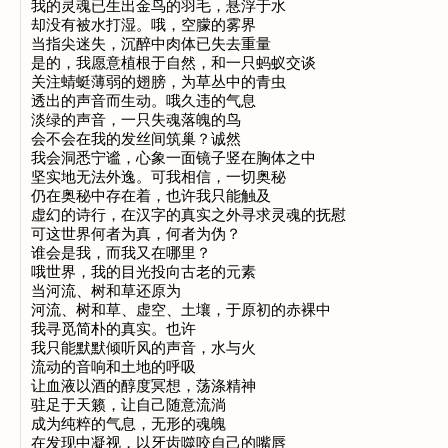
我的灵魂已生出金鸟的羽毛，悬浮于水

却没有被水打湿。哦，空朦的雾界

当指尖迷失，沉醉中肉体已失去重量

是的，我愿意植根于自然，和一只蚂蚁交谈

关注蜻蜓薄弱的翅膀，为草丛中的青虫

透出的声音而生动。哦久违的气息

淡绿的声音，一只失魂落魄的鸟

会不会在我的发丝间筑巢？诚然

我会洞悉宁谧，心象一面镜子竖在胸体之中

坚实地无法外逸。可我相信，一切奥秘

仍在奥秘中存在着，也许我只能触及

虚幻的诗行，在汉字的真实之外寻求灵魂的抚慰

可这世界何者为真，何者为伪？

谁会是我，而我又在哪里？

哦世界，我的目光投向古老的元素

当河流、树和草还原为

河流、树和草、虚空、土壤，于原初的赤裸中

我寻觅简朴的真实。也许

我只能默默倾听风的声音，水与火

流动的音响和土地的呼吸

让血液以酒的醇度冥想，荡涤精神

驻足于天籁，让自己随意流淌

成为纯粹的气息，无形的魂魄

在发现中凝视，以牙齿噬咬自己的嘴唇
