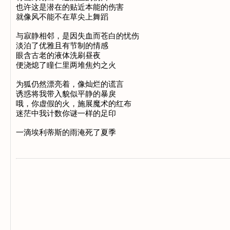
也许这是潜在的贴近本能的伤害

就像风不能不在草尖上舞蹈

与寂静相邻，是因失血而苍白的忧伤

淡泊了优雅且有节制的情感

眼含古老的液体洗刷昼夜

便浇熄了瞳仁里两堆焦灼之火

为狐仍然漂亮着，像灿烂的谎言

诱惑将我带入貌似平静的暴戾

哦，你虚假的火，施展魔术的红布

迷茫中我计数你谜一样的足印
