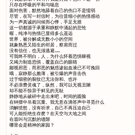
只存在呼吸的平和与喘息

面对伤害，默然地舔着自己的伤口不是懦弱

尽管，在写一封信时，为往昔细小的热情感动

为一声真诚的问候而心悸，手足无措

这一切都源于承重和静默中涌起的悲怆

喔，纯净与热情已显得多么遥远

世界，被分解成无数小小的空间

就象熟悉又陌生的邻居，察肩而过

没有信任，也无须逃避……

可我终不明白，人，为什么怀着恐惧睇视

又竭力制造恐惧，覆盖自己的眼睛

鄙视邪恶，而邪恶的魅惑渗如血液已不可挽回

哦，寂静那么脆薄，被引爆的声音击伤

过于细密的裂纹已无法弥和。也许

不必浪费灵魂了，纵然，我可以无视丑陋

却不能不惊异于鲜见的无耻

静静地从破碎中走出来吧，时间的圆脸

在钟摆中吊着沉重。我无意在滴答声中寻觅什么

消解愤怒，没有祈求，自己不再压迫自己

可人能拒绝生存麽？在天空与大地之间

在嚣叫与沉默的缝隙

哪里会是精神的家园？
