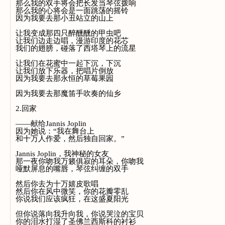
那么我的双手将会把长发当琴弦拨响
那么我的心将会是一面跳荡的摇铃
因为我要去那小丑站立的山上
让我变成那四只醉醺醺的甲虫吧
让我们边走边唱，漫游印度的花芯
我们的翅膀，碰落了西塔琴上的流星
让我们在花蜜中一起下沉，下沉
让我们放下乐器，把唱片倒放
因为我要去那永恒的草莓果园
因为我要去那魔笛手吹奏的仙乡
2.回家
——献给Jannis Joplin
因为她说：“我在舞台上
和十万人作爱，然后独自回家。”
Jannis Joplin，我神秘的女友
那一夜你吻我万籁俱寂的耳朵，你吻我
哑默屏息的嘴唇，琴弦纠缠的双手
然后你去为十万嬉皮歌唱
然后你在风中微笑，你的花瓣零乱
你说我们应该疯狂，在这盛夏阳光
但你说落向我升向我，你说哭泣的宝贝
你的泪水打湿了圣佛兰西斯科的衬衫