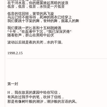
在千浔水底，你的翅翼掀起黑暗的波浪
低音，低音，低音，永恒是一片低音
低音的弦回转，簧管的风飞旋
乌云已经不能等待，死神的雨衣已经穿上
我们要跳十字架的舞，丧钟的舞，掘墓人的舞
我们要跳一把匕首和十五杯朗姆酒
“十年，”在血液中下沉，“我已深深厌倦”
随着歌声，群山在黑暗中起伏
波动以后就是夜的关闭，水的干涸。
1998.2.15
第一封
H， 我在故居的废园中给你写信，
有风吹过我手中的笔，吹掉了信纸，
那是有像树叶般的潮汐，潮汐般的言语的风。