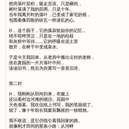
然而落叶层积，吸走言语。只是瞬间，
树叶落满了我的四周。只是十年。
当年我离开时的落叶，已变成了家宅的根，
包围着像四散的砖瓦一样凌乱的心。
H， 这个园子，它的孤寂犹如你的记忆，
绝不喧哗哭泣，只是在一地的枯枝
和灰烬中等待……它的呼吸在泥土里
散开，在树干中变成泉水。
于是今天我回来。从老房中搬出尘封的老椅，
坐在废园的一片片落叶中间，
读读旧书，然后为你重写一首首旧诗。
第二封
H， 我刚刚从田间归来，衣服上
还沾着村边河滩的细沙。花园中
天色渐暮。我在信纸上书写，我的笔就熄了。
熄了，像十年前在我窗前飘摇的一枝蜡烛。
我不敢说，是它仍指引着我回家的路。
就像刚才田间的那条小路：从河畔