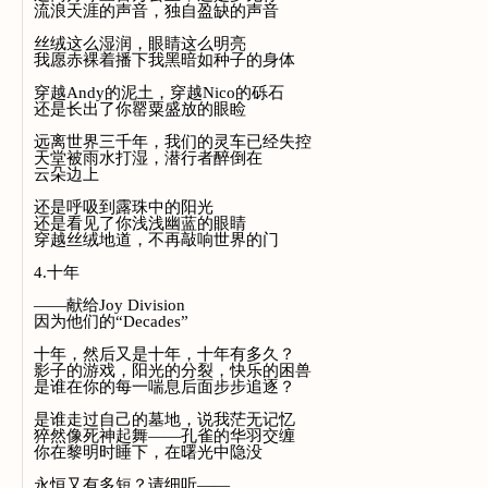
流浪天涯的声音，独自盈缺的声音
丝绒这么湿润，眼睛这么明亮
我愿赤裸着播下我黑暗如种子的身体
穿越Andy的泥土，穿越Nico的砾石
还是长出了你罂粟盛放的眼睑
远离世界三千年，我们的灵车已经失控
天堂被雨水打湿，潜行者醉倒在
云朵边上
还是呼吸到露珠中的阳光
还是看见了你浅浅幽蓝的眼睛
穿越丝绒地道，不再敲响世界的门
4.十年
——献给Joy Division
因为他们的“Decades”
十年，然后又是十年，十年有多久？
影子的游戏，阳光的分裂，快乐的困兽
是谁在你的每一喘息后面步步追逐？
是谁走过自己的墓地，说我茫无记忆
猝然像死神起舞——孔雀的华羽交缠
你在黎明时睡下，在曙光中隐没
永恒又有多短？请细听——