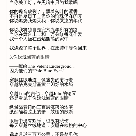
当你关了灯，在黑暗中只为我歌唱
你的嗓音破裂了，飘着落叶的涩香
不再是夏日了，但你的珍珠仍在闪亮
你说燃烧我熄灭我，你说哭泣的年代
你说我将独自走完六九年所有的路
当你在舞台上，和十万朵红番花作爱
我一个人坐在烈焰熊熊的家中
我烧毁了整个世界，在废墟中等你回来
3.你浅浅幽蓝的眼睛
——献给The Velent Endergroud，
因为他们的“Pale Blue Eyes”
穿越丝绒地道，像迷失的潜行者
穿越塔克夫斯基黄金闪烁的水域
穿越Lou的吉他，穿越John的钢琴
还是看见了你浅浅幽蓝的眼睛
纵然隔着纽约三百层沉落的浓雾
纵然隔着弦上的箫，鼓槌的散断
眼睛中没有欢乐，也没有悲伤
每天穿越丝绒地道，安睡在核桃的中心
远离月球三百万公里，还是梦见你