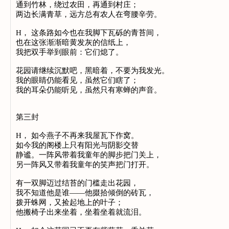
通到竹林，绕过农田，再通到村庄；
两边长满青草，远方总有农人在弯腰辛劳。
H， 这条路如今也在我脚下瓦砾的青苔间，
也在这张渐渐暗黄发灰的信纸上，
我把双手举到眼前：它们熄了。
花园请继续沉默吧，黑暗着，不要为我发光。
我的眼睛仍能看见，虽然它们瞎了；
我的耳朵仍能听见，虽然只有寒蝉的声音。
第三封
H， 如今燕子不再来我屋瓦下作窝。
如今我的阁楼上只有阳光与阴影交替
静谧。一阵风带着我童年的脚步把门关上，
另一阵风又带着我童年的笑声把门打开。
有一双脚迈过结苔的门槛走出花园，
我不知道他是谁——他掇拾倾倒的砖瓦，
拨开蛛网，又捡起地上的叶子；
他搬椅子出来坐着，坐着坐着就流泪。