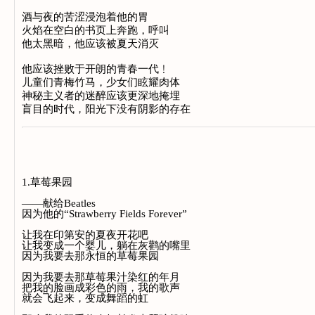
酒与夜的苦涩浸泡着他的胃
火焰在空白的书页上奔跑，呼叫
他太黑暗，他应该被夏天消灭
他应该挫败于开朗的青春一代﹗
儿童们青梅竹马，少女们眩耀肉体
神秘主义者的迷醉应该更深地掩埋
盲目的时代，阳光下没有阴影的存在
1.草莓果园
——献给Beatles
因为他的“Strawberry Fields Forever”
让我在印第安的夏夜开花吧
让我变成一个婴儿，躺在灰鹳的嘴里
因为我要去那永恒的草莓果园
因为我要去那草莓果汁染红的年月
把我的脸画成彩色的雨，我的歌声
就会飞起来，变成舞蹈的虹