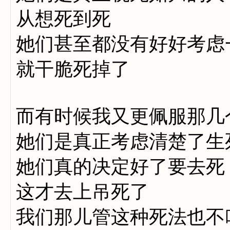
从想死到死
她们甚至都没有好好考虑
就干脆死掉了
而有时候我又更佩服那几
她们是真正考虑清楚了生
她们真的决定好了要去死
这才去上吊死了
我们那儿管这种死法也不