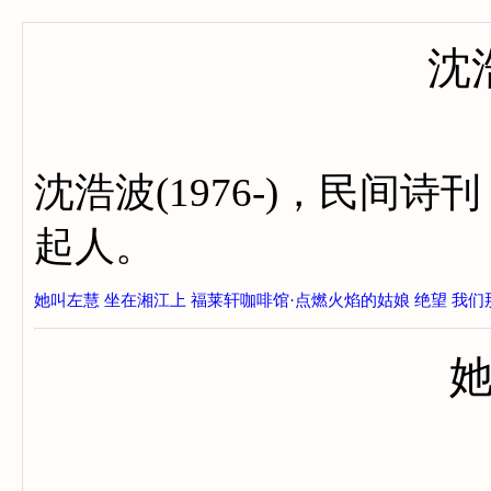
沈
沈浩波(1976-)，民间
起人。
她叫左慧
坐在湘江上
福莱轩咖啡馆·点燃火焰的姑娘
绝望
我们