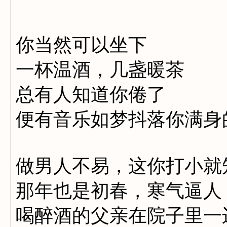
你当然可以坐下
一杯温酒，几盏暖茶
总有人知道你倦了
便有音乐如梦抖落你满身
做男人不易，这你打小就
那年也是初春，寒气逼人
喝醉酒的父亲在院子里一