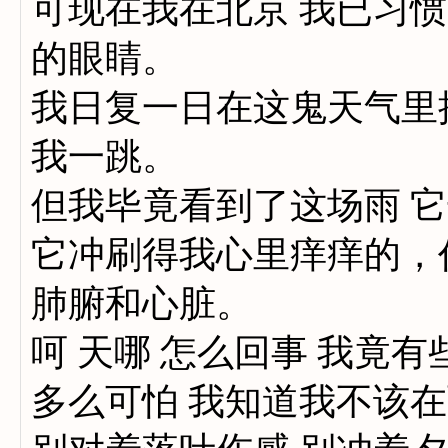
可现在我在北京 我已习
的眼睛。
我日复一日在这鬼天气里
我一跳。
但我毕竟看到了这场雨 它
它冲刷得我心里痒痒的，
肺腑和心脏。
呵 天哪 怎么回事 我竟
多么可怕 我知道我不该在