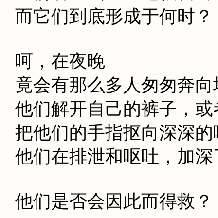
而它们到底形成于何时？
呵，在夜晚
竟会有那么多人匆匆奔向
他们解开自己的裤子，或
把他们的手指抠向深深的
他们在排泄和呕吐，加深
他们是否会因此而得救？