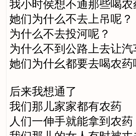
我小时侯想不通那些喝农
她们为什么不去上吊呢？
为什么不去投河呢？
为什么不到公路上去让汽
她们为什幺都要去喝农药
后来我想通了
我们那儿家家都有农药
人们一伸手就能拿到农药