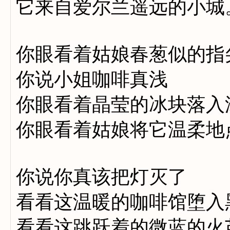
它来自爱尔兰遥远的小城
你眼看着姑娘春葱似的指
你说小姐咖啡真浅
你眼看着晶莹的冰块落入
你眼看着姑娘将它温柔地
你说你真该把灯灭了
看看这温暖的咖啡馆堕入
看看这跳跃着的微蓝的火