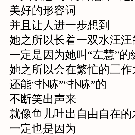
美好的形容词
并且让人进一步想到
她之所以长着一双水汪汪
一定是因为她叫“左慧”的
她之所以会在繁忙的工作
还能“扑哧”“扑哧”的
不断笑出声来
就像鱼儿吐出自由自在的
一定也是因为