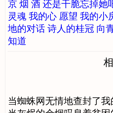
京
烟
酒
还是干脆忘掉她
灵魂
我的心
愿望
我的小
地的对话
诗人的桂冠
向
知道
当蜘蛛网无情地查封了我