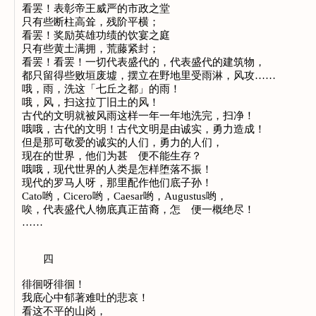
看罢！表彰帝王威严的市政之堂
只有些断柱高耸，残阶平横；
看罢！奖励英雄功绩的饮宴之庭
只有些黄土满拥，荒藤紧封；
看罢！看罢！一切代表盛代的，代表盛代的建筑物，
都只留得些败垣废墟，摆立在野地里受雨淋，风攻……
哦，雨，洗这「七丘之都」的雨！
哦，风，扫这拉丁旧土的风！
古代的文明就被风雨这样一年一年地洗完，扫净！
哦哦，古代的文明！古代文明是由诚实，勇力造成！
但是那可敬爱的诚实的人们，勇力的人们，
现在的世界，他们为甚 便不能生存？
哦哦，现代世界的人类是怎样堕落不振！
现代的罗马人呀，那里配作他们底子孙！
Cato哟，Cicero哟，Caesar哟，Augustus哟，
唉，代表盛代人物底真正苗裔，怎 便一概绝尽！
……
四
徘徊呀徘徊！
我底心中郁著难吐的悲哀！
看这不平的山岗，