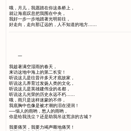
哦，月儿，我愿踏在你这条桥上，
就让海底叹息把我围在中央，
我好一步一步地踏著光明前往，
好走向，走向那辽远的，人不知道的地方……
一
我趁著满空湿雨的春天，
来访这地中海上的第二长安！
听说这儿是往昔许多天才底故家，
听说这儿养育过发扬人类的文化，
听说这儿是英雄建伟业的名都，
听说这儿光荣的历史永远不朽……
哦，雨只是这样迷蒙的不停，
我底胸中也像是被才潮的泪在浸润！
──恼人的雨哟，愁人的雨哟，
你是给我洗尘？还是助我吊这荒凉的古城？
我要痛哭，我要力竭声嘶地痛哭！