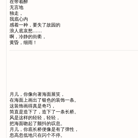
在带着醉
无言地
独走，
我底心内
感着一种，要失了故园的
浪人底哀愁……
啊，冷静的街衢，
黄昏，细雨！
月儿，你像向著海面展笑，
在海面上画出了银色的装饰一条。
这装饰画得真是奇巧，
简直是造下了，造下了一条长桥。
风是这样的轻轻，轻轻，
把海面吻起了颤抖的叹息。
月儿，你底长桥便像是有了弹性，
忽高忽低地只在闪个不停。