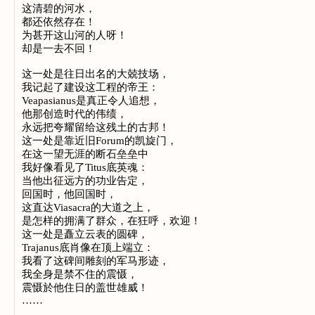
这清碧的河水，
都还依然存在！
为甚开这山河的人呀！
却是一去不回！
这一处是往日出名的大兢技场，
我记起了建设这工程的帝王：
Veapasianus是真正令人追想，
他那创造时代的伟绩，
永远把夸耀留给这残土的古邦！
这一处是靠近旧Forum的凯旋门，
在这一望无涯的断石垒垒中
我好像看见了Titus底英魂：
当他出征远方的功业告定，
回国时，他回国时，
这直达Viasacra的大道之上，
是怎样的拥满了群众，在狂呼，欢迎！
这一处是矗立云表的圆碑，
Trajanus底肖像在顶上端立：
我看了这碑间雕刻的军马形迹，
我全身是禁不住的震慑，
震慑於他住日的盖世雄威！
……