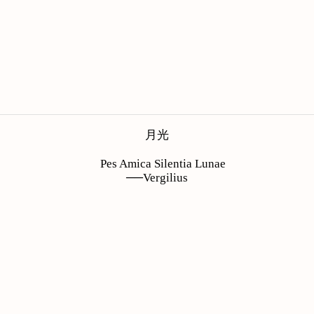
月光
Pes Amica Silentia Lunae
──Vergilius