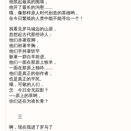
他筑起最高的围墙，
他开了最长的沟壑……
哦，像那样原人时代创造的英雄哟，
在今日繁殖的人类中能不能寻出一个！
我看见罗马城边的山原，
忽想起古代那些诗人：
他们赤著双脚，
他们袒著半胸，
他们手持著软竿
躯著一群白羊前进。
他们一面在那原上牧羊，
一面在那原上独吟……
他们是真正的创作者，
也是真正的平民。
哦，可敬的人们，
怎 今日全无踪影？
──原上的草哟，
你们还在为谁长青？
三
啊，现在我进了罗马了