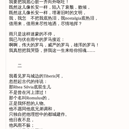
我要把我底心脏一齐向外呕吐！
既然这儿像长安一样，陷入了衰颓，败倾，
既然这儿像长安一样，埋著旧时的文明，
我，我怎 不把我底热泪，我nostalgia底热泪，
借用来，借用来尽性地洒，尽情地挥？
雨只是这样迷蒙的不停，
我已与伏在雨中的罗马接近：
啊啊，伟大的罗马，威严的罗马，雄浑的罗马！
我真想把我哭昏，拼我这一生来给你招魂……
二
我看见罗马城边的Tiberis河，
忽想起古代的传说：
那Rhea Silvia底双生儿
不是曾在河上漂过！
那个名叫Romulus的，
正是我怀想的人物。
他不愿同他底兄弟调和，
只独自把他理想中的都城建作。
他日夜不息，
他风雨不躲；