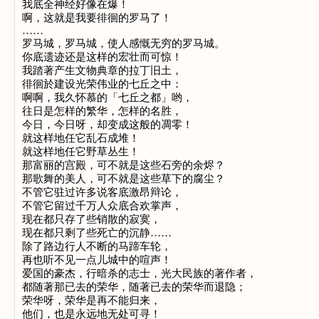
我底全神经好像在爆！
啊，这就是我要徘徊的罗马了！
……
罗马城，罗马城，使人感慨无穷的罗马城。
你底遗迹还是这样的宏壮而可惊！
我踏著产生文物典章的拉丁旧土，
徘徊於建设光荣伟业的七丘之中：
啊啊，我久怀慕的「七丘之都」哟，
往日是怎样的繁华，怎样的名胜，
今日，今日呀，却变成这般的凋零！
就这样地任它乱石成堆！
就这样地任它野草丛生！
那富丽的宫殿，可不就是这些石旁的余烬？
那歌舞的美人，可不就是这些草下的腐尘？
不管它驻过许多说客底激昂辩论，
不管它留过千万人众底合欢掌声，
现在都只存了些销散的寂寞，
现在都只剩了些死亡的沉静……
除了路边行人不断的马蹄车轮，
再也听不见一点儿城中的喧声！
爱国的豪杰，行暗杀的志士，光大民族的著作者，
都随著那已去的荣华，随著已去的荣华而退隐；
荣华呀，荣华是再不能归来，
他们，也是永远地无处可寻！