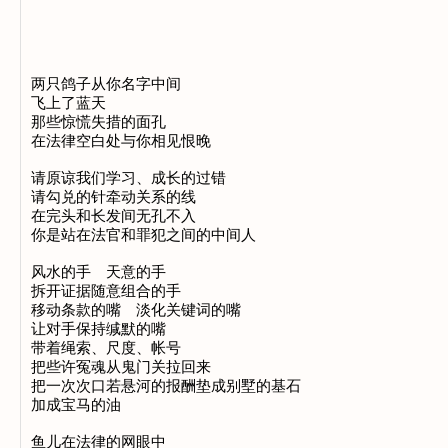
两只鸽子从你名字中间

飞上了蓝天

那些惊慌失措的面孔

在法律空白处与你相见恨晚

请原谅我们学习、成长的过错

请勾兑的针牵动关系的线

在完头和长发间无孔不入

你是站在法官和罪犯之间的中间人

风水的手　天意的手

拆开证据随意组合的手

移动条款的嘴　淡化关键词的嘴

让对手保持缄默的嘴

带着绳索、尺度、帐号

把些许冤魂从鬼门关拉回来

把一次次口若悬河的报酬垫成别墅的基石

加成宝马的油

鱼儿在法律的网眼中
