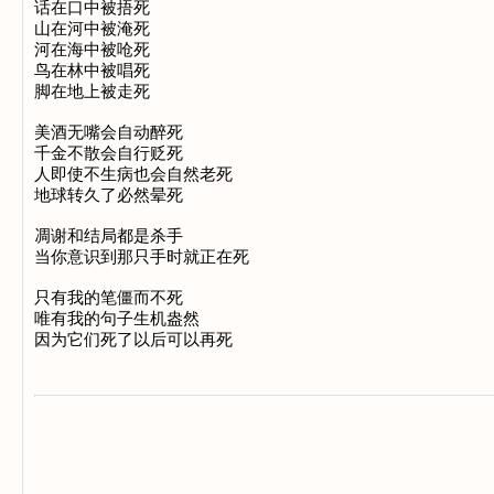
话在口中被捂死

山在河中被淹死

河在海中被呛死

鸟在林中被唱死

脚在地上被走死

美酒无嘴会自动醉死

千金不散会自行贬死

人即使不生病也会自然老死

地球转久了必然晕死

凋谢和结局都是杀手

当你意识到那只手时就正在死

只有我的笔僵而不死

唯有我的句子生机盎然
