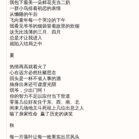
我包下最美一朵鲜花充当二奶

一群小鸟排着初恋的表情

从懒睡的午后

飞向童年每一个哭泣的下午

我看见爷爷的烟袋冒着故里的炊烟

这无比浅薄的三月、四月

总是才让我进入

就陷入结局之中

夏

热情再高就着火了

心在远方必然狂赌思念

回头是一杯不省人事的酒

抽身出来还可虚度光阴

琪爷，少出门呵！

你的智力不足以应付当下世道

零落几位好友住于东、西、南、北

闲来几场地主斗死祖上几位出息之人

输了身家性命 赢了历史的谈笑

秋

每一片落叶让每一枚果实出尽风头
