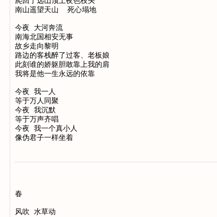
爬回了远山顶上夜色枝头

南山遥望天山  死心塌地

今夜 大河奔流

南海北国相安无事

故乡走向黎明

路边的客栈醉了过客、老板娘

此刻谁的娇躯胆敢靠上我的肩

我将是他一生永远的依靠

今夜 我一人

等于万人同聚

今夜 我沉默

等于万声齐唱

今夜 我一个真小人

春

风吹 水草动
