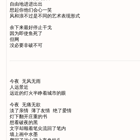
自由地进进出出

想起你他们会心一笑

风和浪不过是不同的艺术表现形式

余下来最好停止干戈

因为即使鱼死了

但网

今夜 无风无雨

人远景近

远近的灯火半睁着城市的眼

今夜 无痛无欲

淡了亲情 薄了友情 绝了爱情

灯下翻开庄重的书

想看破夜的黑

文字却顺着笔尖流回了笔内

墙上画中水墨
