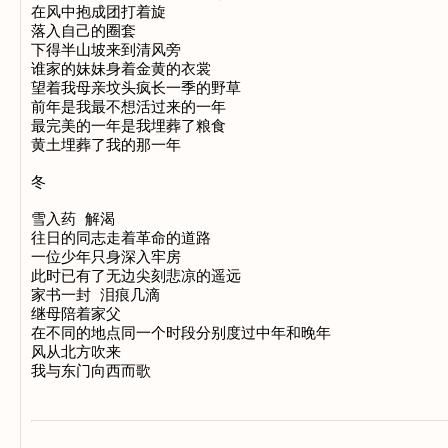
在风中抱成团打着旋

落入自己的圈套

下得半山坡来到清风旁

谁家的妹妹身着金黄的衣裳

望着我母亲坟头疯长一季的野草

前年是我最不想活过来的一年

最完美的一年是我埋葬了粮食

黄土埋葬了我的那一年

冬

雪入药 解渴

往日的同志走着革命的道路

一位少年只身深入牢房

此时已有了无边尖刻悲凉的遥远

家书一封 泪痕几滴

继母陪着家父

在不同的地点同一个时段分别度过中年和晚年

风从北方吹来
