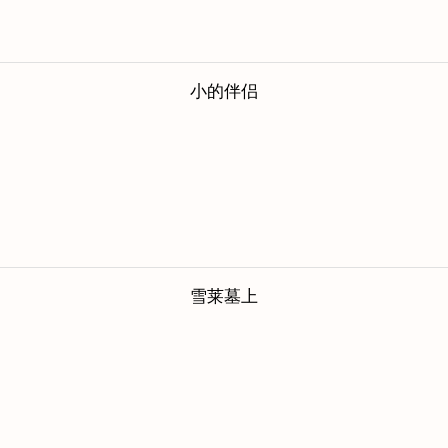
小的伴侣
雪莱墓上