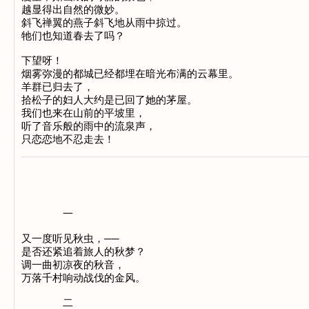
越显得出自然的微妙。
斜飞禅翼的燕子斜飞地从雨中掠过。
牠们也知道春去了吗？
下望呀！
烟雾弥漫的都城已经都埋在暗光布满的云幕里。
羊群已归去了，
拾松子的妇人大约是已回了她的茅屋。
我们也来在山前的平坡里，
听了音乐般的雨中的流泉声，
只恋恋地不忍走去！
一
又一度听见秋虫，──
是否还紧追着旅人的秋梦？
调一曲初凉夜的秋音，
万落千村响动战伐的金风。
二