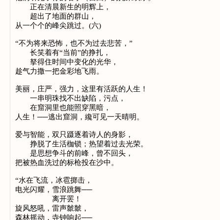
正在清晨新生的明辉上，
超出了地面的群山，
从一个个的峰尖跳过。(六)
“不为将来恐怖，也不为过去悲苦，”
长笑着有“当前”的挣扎，
拏得住时间中变化的光华，
趁气力撒一把金彩地飞雨。
美丽，庄严，强力，这里有活跃的人生！
一串明珠找不出缺陷，污点，
在窟洞里也能照穿黑暗，
人生！──逃出窟洞，纔可见一天晴明。
爱与智能，双只蹑逐着诗人的身影，
挣脱了生活枷锁；热望着过去光荣。
是思想争斗的前峰，曾不回头，
把被热血洗过的标枪投在沙中。
“水在飞流，冰雹掷击，
电光闪耀，雪浪跳舞──
离开罢！
旋风怒吼，雷声虩虩，
森林摇动，寺钟响起──