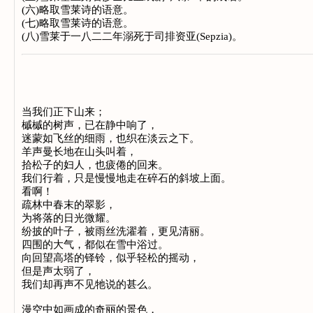
(六)略取雪莱诗的语意。
(七)略取雪莱诗的语意。
(八)雪莱于一八二二年溺死于司排资亚(Sepzia)。
当我们正下山来；
槭槭的树声，已在静中响了，
迷蒙如飞丝的细雨，也织在淡云之下。
羊声曼长地在山头叫着，
拾松子的妇人，也疲倦的回来。
我们行着，只是慢慢地走在碎石的斜坡上面。
看啊！
疏林中春末的翠影，
为将落的日光微耀。
纷披的叶子，被雨丝洗濯着，更见清丽。
四围的大气，都似在雪中浴过。
向回望高塔的铎铃，似乎轻松的摇动，
但是声太弱了，
我们却再声不见牠说的甚么。
漫空中如画成的奇丽的景色，