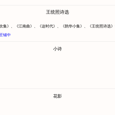
王统照诗选
、《横吹集》、《江南曲》、《这时代》、《鹊华小集》、《王统照诗选
匠铺中
小诗
花影