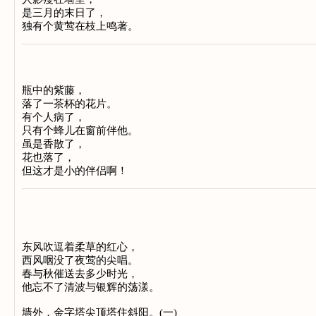
是三月的末日了，
独有个黄莺在枝上鸣著。
瓶中的紫藤，
落了一茶杯的花片。
有个人病了，
只有个蜂儿在窗前伴他。
虽是香散了，
花也落了，
但这才是小的伴侣啊！
东风吹逗着柔草的红心，
西风咽没了夜莺的尖唱。
春与秋催送去多少时光，
他忘不了清波与银辉的荡漾。
墙外，金字塔尖顶塔住斜阳。(一)