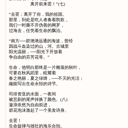
离开前来罢！”(七)
“去罢；离开了你，我的祖国。
那里，到处是吃人者奏着凯歌，
我们一时撕不开伪善的网罗，
过海去，任凭着生命的飘泊。
“南方──碧滟滟远通的海波，曾经
因战斗血染过的山，河。古城里
阳光温丽，──阳光下开放着
争自由的芬芳花萼。”
生命，他明白那终是一片雕落的秋叶，
可要在秋风蹈里，眩耀着
春之艳丽，夏之绿缛，──不灭的光洁；
纔能写出生命永恒的诗节。
司排资亚的水面，一夜间
被悲剧的尾声掉换了颜色。(八)
漩浪依然为自由前进，
碧花泡沫激起了一个美发诗身。
去罢！
生命旋律与雄壮的海乐合拍。