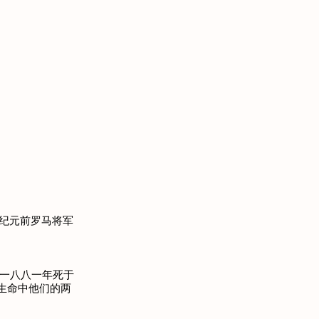
乃纪元前罗马将军
他在一八八一年死于
生命中他们的两