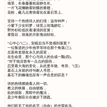
墙里，长春藤蔓枝寂静生长。
一片飞花懒吻着轻蝶的垂翅，
花粉，蘸几点青痕霉化在墓石苔上。
安排一个热情诗人的幻境：远寺钟声；
小窗下少女织梦；绿芜上玫瑰娇红；
野外杉松低吹着凄清的笙簧；
黄昏后，筛落的月影曳动轻轻。
“心中心”(二)，安眠后当不曾感到落寞？
一位叛逆的少年他早等待在那个角落(三)。
左面有老朋友永久的居室，
在生命里，那个心与诗人的合成一颗(四)。
“对于他没曾有一点点的损伤，
忍受着大海的变化，从此更丰饶、奇异。”(五)
墓石上永留的诗句耐人寻思，
墓石下的幽魂也应有一声合意的叹息？
诗的热情燃烧着人间一切。
教义的铁箍，自由锁炼，
欲的假面，黑暗中的魔法，
是少年都应分在健步下踏践。
他们听见了你的名字（自由）的光荣欢乐。