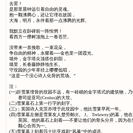
去罢！
是那里晨钟远引着自由的灵魂。
抱一颗沸腾心，还让它埋在故国，
大海，明月，永伴着那一点沸腾的光辉。
我默立在卧碑前一阵怅惘！
看西方一攒树顶拖上一卷苍茫。
没带来一首挽歌，一束花朵，
争自由的精神，永耀着──金色里一团霞光。
墙外，金字塔尖顶搭住斜阳，
墙里，长春藤静静地生长。
守坟园的少年草径上嘤嘤低唱，
“这是一个没心诗人化骨的荒场。”
注：
(一)距雪莱埋骨的坟园不远，有一砖砌的金字塔式的建筑物，
赛司提亚司(Cestius)的大坟。
(二)雪莱墓石上第一行字的刻字。
(三)；英国诗人克茨亦埋于此坟园中，他比雪莱早死一年。
(四)雪莱墓左侧是雪莱友人楚劳耐(E。 J。 Trelawny)的墓，
英国。他的墓石上刻着──不要让他们的骨头分开，因为在
颗心合而为一。
(五)雪莱墓上刻着莎士比亚戏剧“风暴”中的成语。