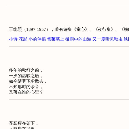
王统照（1897-1957），著有诗集《童心》、《夜行集》
小诗
花影
小的伴侣
雪莱墓上
微雨中的山游
又一度听见秋虫
铁
多年的秋灯之前，
一夕的温软之语，
如今随著飞尘散去，
不知那时的余音，
又落在谁的心里？
花影瘦在架下，
人影瘦在墙里，