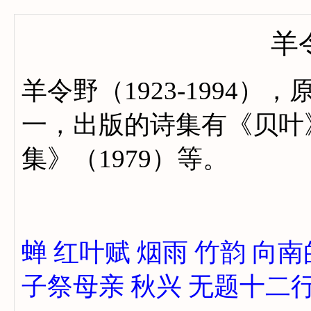
羊
羊令野（1923-1994
一，出版的诗集有《贝叶》
集》（1979）等。
蝉
红叶赋
烟雨
竹韵
向南
子祭母亲
秋兴
无题十二