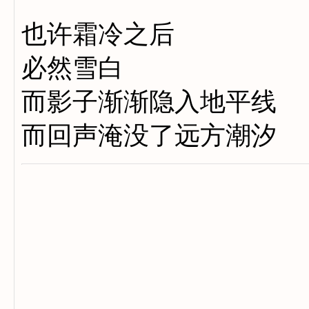
也许霜冷之后
必然雪白
而影子渐渐隐入地平线
而回声淹没了远方潮汐