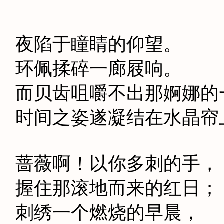
夜陷于瞳睛的仰望。
环佩揉碎一廊屐响。
而贝齿咀嚼不出那婀娜的
时间之姿遂凝结在水晶帘
蔷薇啊！以你多刺的手，
握住那滚地而来的红日；
刺绣一个燃烧的早晨，