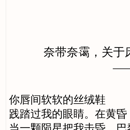
奈带奈霭，关于
—
你唇间软软的丝绒鞋
践踏过我的眼睛。在黄昏
当一颗陨星把我击昏，巴