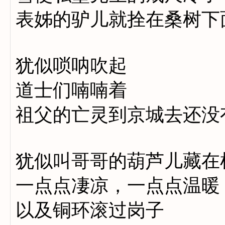
表姊的驴儿就拴在桑树下
犹似唢呐吹起
道士们喃喃着
祖父的亡灵到京城去还没
犹似叫哥哥的葫芦儿藏在
一点点凄凉，一点点温暖
以及铜环滚过岗子