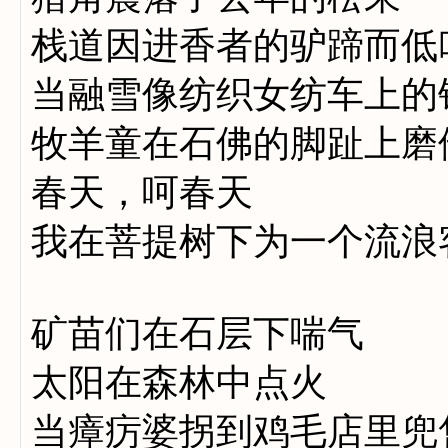
栈道因进香者的驴蹄而低
当融雪像纺织女纺车上的
牧羊童在石佛的脚趾上磨
春天，呵春天
我在菩提树下为一个流浪
矿苗们在石层下喘气
太阳在森林中点火
当瘴疠婆拐到鸡毛店里兜