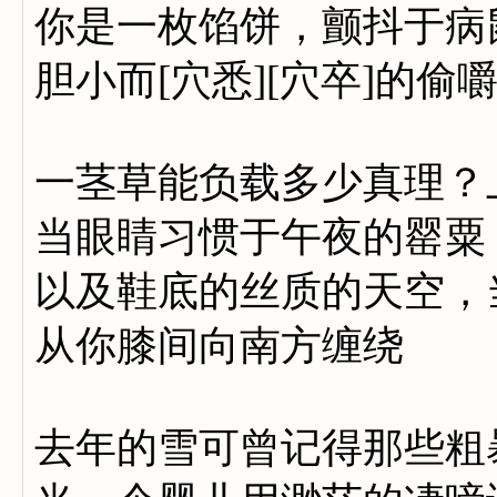
你是一枚馅饼，颤抖于病
胆小而[穴悉][穴卒]的偷
一茎草能负载多少真理？
当眼睛习惯于午夜的罂粟
以及鞋底的丝质的天空，
从你膝间向南方缠绕
去年的雪可曾记得那些粗