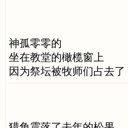
神孤零零的
坐在教堂的橄榄窗上
因为祭坛被牧师们占去了
猎角震落了去年的松果