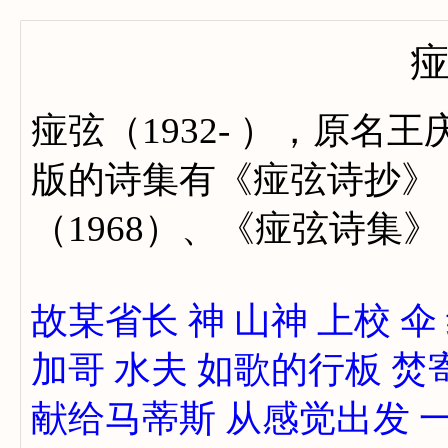
痖弦（1932- ），原
版的诗集有《痖弦诗抄》（
（1968）、《痖弦诗集》
故某省长
神
山神
上校
伞
加哥
水夫
如歌的行板
焚寄
献给马蒂斯
从感觉出发