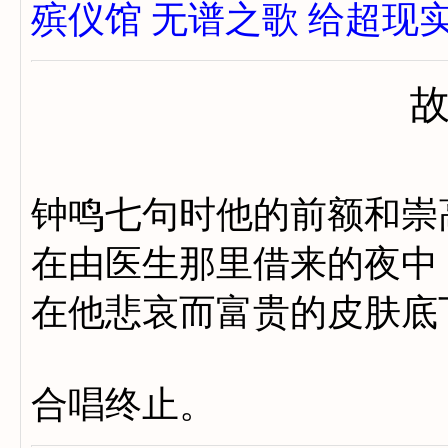
殡仪馆
无谱之歌
给超现
钟鸣七句时他的前额和崇
在由医生那里借来的夜中
在他悲哀而富贵的皮肤底
合唱终止。