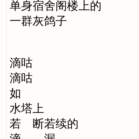
单身宿舍阁楼上的
一群灰鸽子
滴咕
滴咕
如
水塔上
若 断若续的
滴 漏