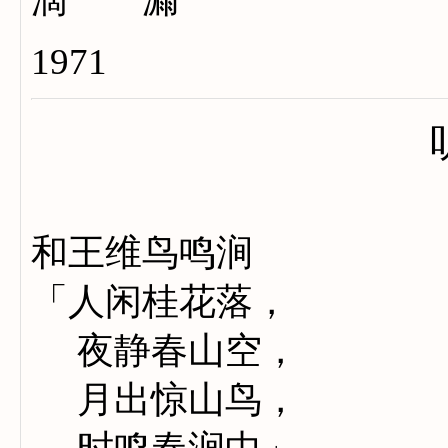
1971
和王维鸟鸣涧
「人闲桂花落，
夜静春山空，
月出惊山鸟，