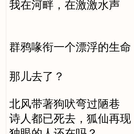
我在河畔，在激激水声
冥冥蒲苇之
群鸦喙衔一个漂浮的生命
那儿去了？
北风带著狗吠弯过陋巷
诗人都已死去，狐仙再现
独眼的人还在吗？