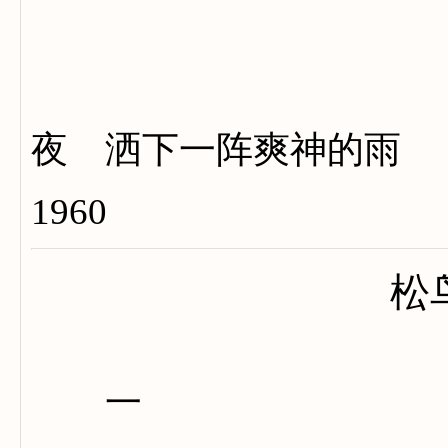
搔
夜 洒下一阵爽神的雨
1960
松
一