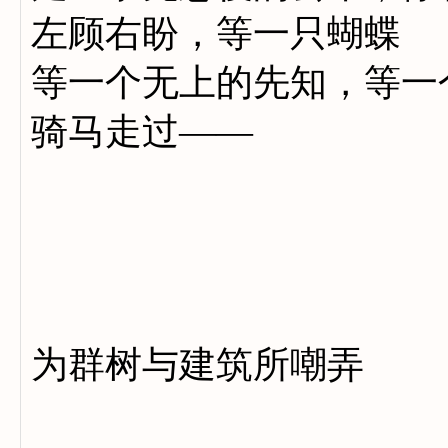
左顾右盼，等一只蝴蝶
等一个无上的先知，等一
骑马走过——
多
多
为群树与建筑所嘲弄
良