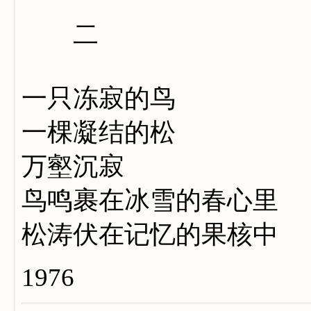
二
一只冻寂的鸟
一棵凝结的松
万壑沉寂
鸟鸣裹在冰雪的春心里
松涛伏在记忆的果核中
1976