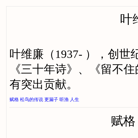
叶
叶维廉（1937- ），
《三十年诗》、《留不住
有突出贡献。
赋格
松鸟的传说
更漏子
听渔
人生
赋格（