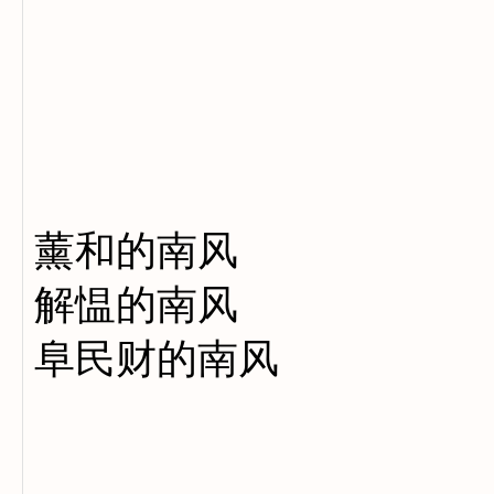
龟山
手无
奈龟
薰和的南风
解愠的南风
阜民财的南风
孟冬
耳语