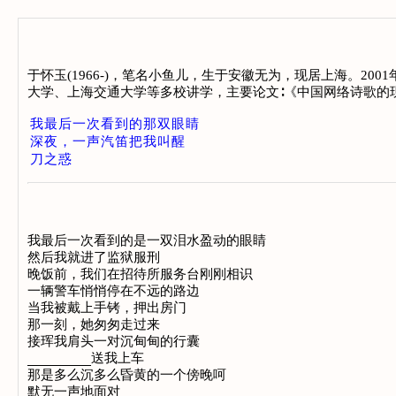
于怀玉(1966-)，笔名小鱼儿，生于安徽无为，现居上海。2
大学、上海交通大学等多校讲学，主要论文∶《中国网络诗歌的
我最后一次看到的那双眼睛
深夜，一声汽笛把我叫醒
刀之惑
我最后一次看到的是一双泪水盈动的眼睛

然后我就进了监狱服刑

晚饭前，我们在招待所服务台刚刚相识

一辆警车悄悄停在不远的路边

当我被戴上手铐，押出房门

那一刻，她匆匆走过来

接珲我肩头一对沉甸甸的行囊

________送我上车

那是多么沉多么昏黄的一个傍晚呵

默无一声地面对
