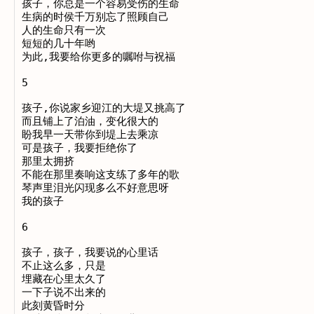
孩子，你总是一个容易受伤的生命

生病的时侯千万别忘了照顾自己

人的生命只有一次

短短的几十年哟

为此,我要给你更多的嘱咐与祝福

5

孩子,你说家乡迎江的大堤又挑高了

而且铺上了泊油，变化很大的

盼我早一天带你到堤上去乘凉

可是孩子，我要拒绝你了

那里太拥挤

不能在那里奏响这支练了多年的歌

琴声里泪光闪现多么不好意思呀

我的孩子

6

孩子，孩子，我要说的心里话

不止这么多，只是

埋藏在心里太久了

一下子说不出来的

此刻黄昏时分
