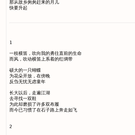
那从故乡匆匆赶来的月儿

1

一枝横笛，吹向我的勇往直前的生命

而风，吹动横笛上系着的红绸带

硕大的一只蝴蝶

为花朵开放，在傍晚

反刍无忧无虑童年

长大以后，走遍江湖

去寻找一双鞋

为此却磨损了许多双布履

而今已习惯了在石子路上奔走如飞

2
