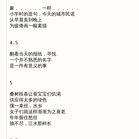
象．．．．．．一样．．．．．．

小学时的造句，今天的城市民谣

从早晨直到晚上

为疲倦画一幅素描

4.5

翻看当天的报纸，寻找

一个并不熟悉的名字

是一件有意义的事

5

桑树枝条让蚕宝宝们饥渴

供应得太多的绿色

缫一束丝，水乡

女子们就这样渐渐为之衰老

年年握住愁丝

抽不尽，江水那样长
