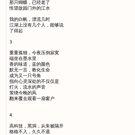
那只蝴蝶，已经老了

怅望故园门外的江水

我的白帆，漂流几时

江湖上没有几个人，能够说

了得起

3

重重孤独，今夜压倒寂寞

端坐在墨水里

香的味道，蓝的颜色

默无一言，教化生命

成为又一只号角

指向心灵深处的不仅仅是

灯火，流水的声音

萦绕今晚的风

翻来覆去观看一扇窗户

4

高科技，黑洞，从朱被隔开

格格不入，久久不退
