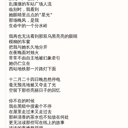
乱攘攘的车站广场人流

临别时，我看到

她眼睛里点点的"星光"

那场晚风，是我

生命中的一个分水岭

我再也无法看到那双乌黑亮亮的眼睛

模糊的车窗

把我与她长久地分开

在夜晚面对烛火

常常不由自主地被幻象牵引

她仍伫立在

西站地铁那一片路灯下面

十二月二十四日晚忽然停电

毫无预兆地被又夺走了光

空留下那些亮丽日子的回忆

你不在的时候

我在黑暗中摸索个不停

在屋里走过来又走过去

那杯清香的茶水也不知放在何处

更无法读那些写在纸上的故事
