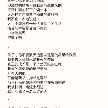
孩子，你不要为我担忧

沙洲显的酷热与孤寂是与生俱来的

挥汗如雨的我正在读一本

人怎样走向成熟与稳健的教科书

我不止一次地说过________

人，不能没有一种忧喜参半的生活

痛苦与幸福是交替不停的

白昼与黑夜

你懂了吗

3

孩子，你不要数天边那些遥远的星星给我看

我要告诉你那已是昨夜的梦痕

真正的成长是一个了然无痕的过程

昨天的罂粟花的确很美丽

可今天的他

可能是药品，抑或是毒品

当不死鸟的翅膀呼啦啦地在头顶响过

我被打倒，离泥土很进

幸运地成了一名写诗的人

4
