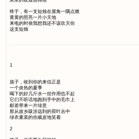
浓浓的夜难熬得很

终于，有一支短烛在屋角一隅点燃

黄黄的照亮一片小天地

来电的时侯我想我还不该吹灭你

1

孩子，收到你的来信正是

一个炎热的夏季

喝下的好几斤水一丝作用也不起

它们不听话地跑到手中的毛巾上

邮差带来一片绿意

那从故乡跋涉远到的荷叶丛中

绿衣素裳的你顽皮地笑着

2
