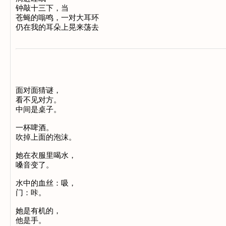
钟敲十三下，当
苍蝇的嗡鸣，一对大耳环
仍在我的耳朵上晃来荡去
面对面猜谜，
看不见对方。
中间是桌子。
一杯啤酒。
吹掉上面的泡沫。
她在衣服里喝水，
嗓音变了。
水中的血丝：吸，
门：咔。
她是有机的，
他是手。