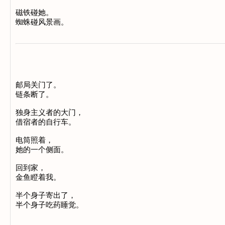
磁铁碰她。
蜘蛛碰风景画。
邮局关门了。
链条断了。
独身主义者的大门，
借宿者的自行车。
电筒照着，
她的一个侧面。
回到家，
金鱼瞪着我。
半个身子寄出了，
半个身子吃药睡觉。