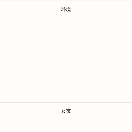
环境
女友