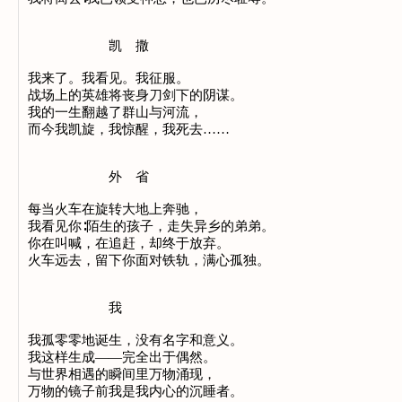
凯 撒
我来了。我看见。我征服。
战场上的英雄将丧身刀剑下的阴谋。
我的一生翻越了群山与河流，
而今我凯旋，我惊醒，我死去……
外 省
每当火车在旋转大地上奔驰，
我看见你∶陌生的孩子，走失异乡的弟弟。
你在叫喊，在追赶，却终于放弃。
火车远去，留下你面对铁轨，满心孤独。
我
我孤零零地诞生，没有名字和意义。
我这样生成——完全出于偶然。
与世界相遇的瞬间里万物涌现，
万物的镜子前我是我内心的沉睡者。