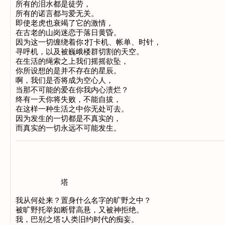
所有的泪水都是徒劳，
所有的诺言都与爱无关。
即使老虎也衰竭了它的激情，
在古老的山岗迷恋于落日黄昏。
因为这一切缠绕着你∶打卡机、帐单、时针，
寻呼机，以及被巍峨楼群切割的天空。
在生活的绳索之上我们摇摇欲坠，
你所设想的是并不存在的星辰。
啊，我们是否将成为空心人，
当那不可能的爱在你我内心溃烂？
终有一天你将失败，不能自拔，
在这样一种生活之中你无处可去。
因为发生的一切都是不真实的，
而真实的一切永远不可能发生。
塔
我从何处来？置身什么名字的旷野之中？
被旷野托举如断臂高悬，又被神拒绝。
我，巴别之塔∶人类旧约时代的痴妄。