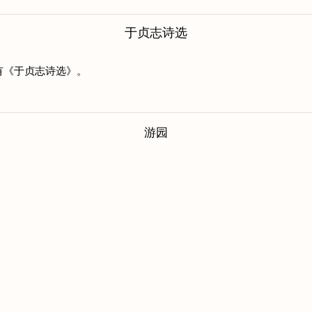
于贞志诗选
有《于贞志诗选》。
游园