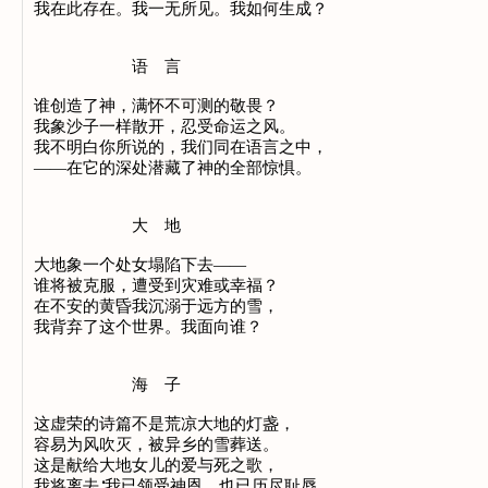
我在此存在。我一无所见。我如何生成？
语 言
谁创造了神，满怀不可测的敬畏？
我象沙子一样散开，忍受命运之风。
我不明白你所说的，我们同在语言之中，
——在它的深处潜藏了神的全部惊惧。
大 地
大地象一个处女塌陷下去——
谁将被克服，遭受到灾难或幸福？
在不安的黄昏我沉溺于远方的雪，
我背弃了这个世界。我面向谁？
海 子
这虚荣的诗篇不是荒凉大地的灯盏，
容易为风吹灭，被异乡的雪葬送。
这是献给大地女儿的爱与死之歌，
我将离去∶我已领受神恩，也已历尽耻辱。