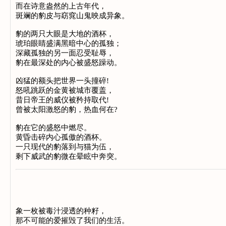
而在诗意盎然的上古年代，
斑斓的豹皮与窈窕山鬼映成异象。
豹的两只大眼是大地的酒杯，
琥珀眼睛盛满黑暗中心的孤独；
深藏孤独的另一面忍受耻辱，
豹在最深处的内心被盛怒躁动。
凶猛的额头把世界一头撞碎!
怒吼跳跃的金黄被城市覆盖，
昔日帝王的威仪被矜持取代!
曾被太阳激怒的豹，热血何在?
豹在它的盛怒中燃尽。
黄昏击碎内心孤傲的酒杯。
一只现代的豹落到与猫为伍，
剩下威武的豹微在晕眩中奔突。
象一枚被毒汁浸透的种籽，
那不可能的爱摧毁了我们的生活。