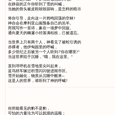
在静寂的正午你听到了雪的叫喊，
当她的骨头被皮鞋吱吱踩响，是怎样的暗示
将你引导，走向这一片鸦鸣回荡的空林?
神自会在摩利亚山巅预备自己的羔羊。
而我写作一首诗，象在一场梦中回旋。
通向夏天的幽邃小径落满枯枝，己被遗忘。
当世界上只有两个人，神看见了被蛇引诱的
赤裸者，他伊甸园里的呼喊，
多少世纪之后被另一个人听到∶"你在哪里?"
当这世界陷于沉睡，"哦，我在这里。"
直到寻呼机在雪地里尖叫起来，
蓝鸟轿车辗过积雪闪闪驶进闹市区。
雪开始融化，物质从沉睡中醒来--
这是人的世界，谁听到了神的呼喊?
你所能看见的豹不是豹，
可怕的力量沦为可以抚摸的温顺；