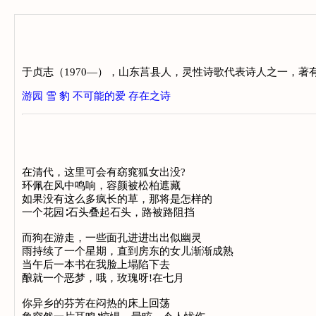
于贞志（1970—），山东莒县人，灵性诗歌代表诗人之一，著
游园
雪
豹
不可能的爱
存在之诗
在清代，这里可会有窈窕狐女出没?
环佩在风中鸣响，容颜被松柏遮藏
如果没有这么多疯长的草，那将是怎样的
一个花园∶石头叠起石头，路被路阻挡
而狗在游走，一些面孔进进出出似幽灵
雨持续了一个星期，直到房东的女儿渐渐成熟
当午后一本书在我脸上塌陷下去
酿就一个恶梦，哦，玫瑰呀!在七月
你异乡的芬芳在闷热的床上回荡