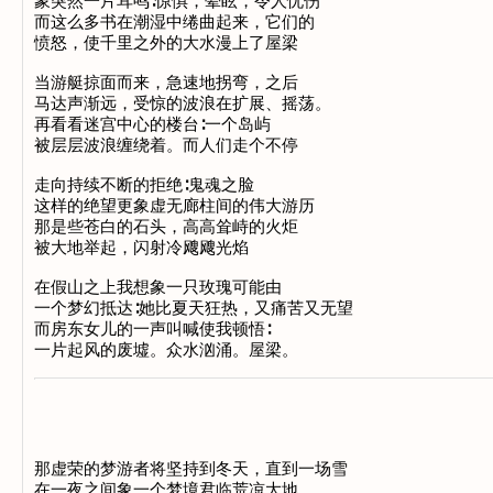
象突然一片耳鸣∶惊惧，晕眩，令人忧伤
而这么多书在潮湿中绻曲起来，它们的
愤怒，使千里之外的大水漫上了屋梁
当游艇掠面而来，急速地拐弯，之后
马达声渐远，受惊的波浪在扩展、摇荡。
再看看迷宫中心的楼台∶一个岛屿
被层层波浪缠绕着。而人们走个不停
走向持续不断的拒绝∶鬼魂之脸
这样的绝望更象虚无廊柱间的伟大游历
那是些苍白的石头，高高耸峙的火炬
被大地举起，闪射冷飕飕光焰
在假山之上我想象一只玫瑰可能由
一个梦幻抵达∶她比夏天狂热，又痛苦又无望
而房东女儿的一声叫喊使我顿悟∶
一片起风的废墟。众水汹涌。屋梁。
那虚荣的梦游者将坚持到冬天，直到一场雪
在一夜之间象一个梦境君临荒凉大地。