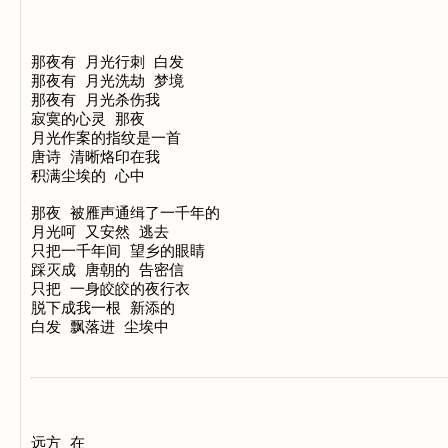
那夜有 月光行刺 白发

那夜有 月光洗劫 梦境

那夜有 月光杀伤我

寂寞的心灵 那夜

月光作案的指纹是一首

唐诗 清晰烙印在我

积满尘埃的 心中

那夜 被雁声通缉了一千年的

月光呵 又安然 逃去

只把一千年间 望乡的眼睛

踩灭成 唐朝的 告密信

只把 一身皎皎的夜行衣

脱下成我一根 新添的

远方 在
