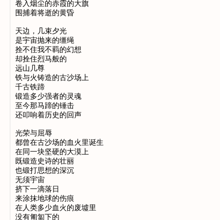
卷入烟尘的赤霞的大旗

围捕着将逝的黄昏

天边，几束夕光

是宇宙抛来的缰绳

拴不住我不羁的幻想

却拴住烈马般的

远山几尊

铁与火铸造的古沙场上

千古铁蹄

锻造多少强者的灵魂

至今那马蹄的锤击

还叩响着历史的回声

光荣与屈辱

都曾在古沙场的血火里诞生

在同一块坚硬的大漠上

既锻造史诗的壮丽

也锻打思想的深沉

无须宇宙

挤下一滴落日

来涂抹地球的伤痕

在人类多少血火的废墟里

没有匍匐下的
