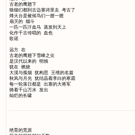
古老的鹰翅下

狼烟们都到古边塞诗里去 考古了

烽火台是被候鸟们一翅一翅

扇灭的 烟斗

一匹一匹汗血马 蒸发到天上

化作千古传唱的 血色

歌谣

远方 在

古老的鹰翅下雪峰之尖

是汉代以来的 明烛

犹在 燃烧

大漠与孤烟 犹构思 王维的名篇

秋风与月光 犹结晶着李白的寒霜

每一轮落日都是 出塞的大将军

骑着千山万水 发出

绝育的荒原
