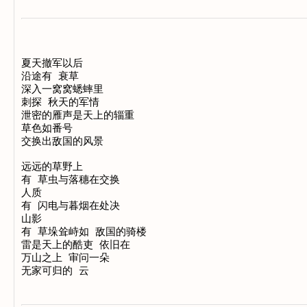
夏天撤军以后

沿途有 衰草

深入一窝窝蟋蟀里

刺探 秋天的军情

泄密的雁声是天上的辎重

草色如番号

交换出敌国的风景

远远的草野上

有 草虫与落穗在交换

人质

有 闪电与暮烟在处决

山影

有 草垛耸峙如 敌国的骑楼

雷是天上的酷吏 依旧在

万山之上 审问一朵
