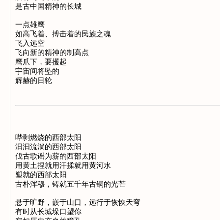
是古中国精神的长城

一点雄鹰

如高飞着、搏击着的民族之魂

飞入远空

飞向新的精神的制高点

鹰爪下，要攫起

宇宙间将坠的

哔剥燃烧的西部太阳

汩汩流淌的西部太阳

伐古歌谣为薪的西部太阳

用黄土捏就用汗揉就用黄河水

塑就的西部太阳

古朴浑穆，铸就五千年古铜的光芒

悬于旷野，嵌于山口，远行于恢恢天穹

有时从长城垛口望你
