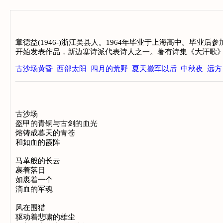
章德益(1946-)浙江吴县人。1964年毕业于上海高中。毕
开始发表作品，新边塞诗派代表诗人之一。著有诗集《大汗歌》
古沙场黄昏
西部太阳
四月的荒野
夏天撤军以后
中秋夜
远方
古沙场

盔甲的青铜与古剑的血光

熔铸成暮天的青苍

和如血的霞阵

马革般的长云

裹着落日

如裹着一个

滴血的军魂

风在围猎

驱动着悲啸的雄尘
