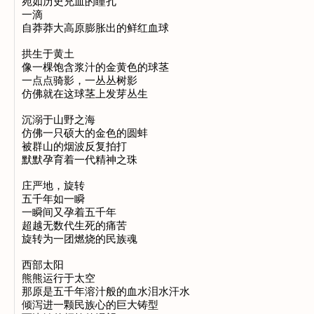
宛如历史充血的瞳孔

一滴

自莽莽大高原膨胀出的鲜红血球

拱生于黄土

像一棵饱含浆汁的金黄色的球茎

一点点骑影，一丛丛树影

仿佛就在这球茎上发芽丛生

沉溺于山野之海

仿佛一只硕大的金色的圆蚌

被群山的烟波反复拍打

默默孕育着一代精神之珠

庄严地，旋转

五千年如一瞬

一瞬间又孕着五千年

超越无数代生死的痛苦

旋转为一团燃烧的民族魂

西部太阳

熊熊运行于太空

那原是五千年溶汁般的血水泪水汗水

倾泻进一颗民族心的巨大铸型
