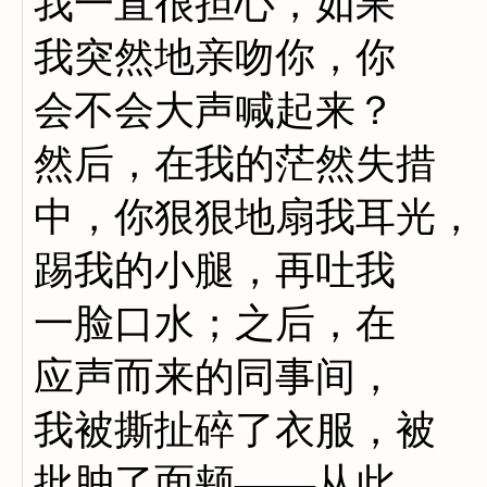
我一直很担心，如果
我突然地亲吻你，你
会不会大声喊起来？
然后，在我的茫然失措
中，你狠狠地扇我耳光，
踢我的小腿，再吐我
一脸口水；之后，在
应声而来的同事间，
我被撕扯碎了衣服，被
批肿了面颊——从此