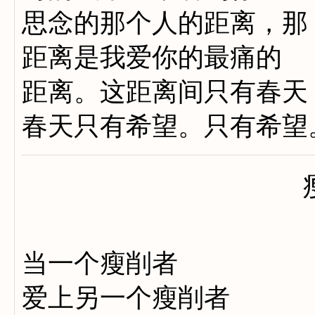
思念的那个人的距离，那
距离是我爱你的最痛的
距离。这距离间只有春天
春天只有希望。只有希望
当一个瘦削者
爱上另一个瘦削者