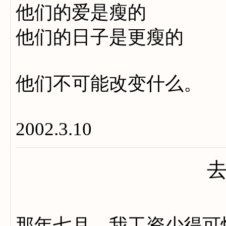
他们的爱是瘦的
他们的日子是更瘦的
他们不可能改变什么。
2002.3.10
那年七月，我工资少得可