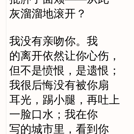
灰溜溜地滚开？
我没有亲吻你。我
的离开依然让你心伤，
但不是愤恨，是遗恨；
我很后悔没有被你扇
耳光，踢小腿，再吐上
一脸口水；我在你
写的城市里，看到你