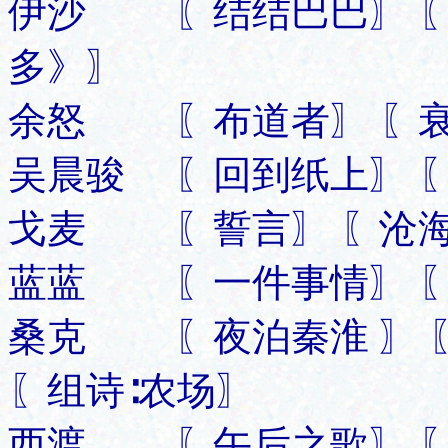
伊沙 〖结结巴巴〗 〖
多》〗
余怒 〖布道者〗 〖衰
吴晨骏 〖回到纸上〗 〖
戈麦 〖誓言〗 〖沧海
蓝蓝 〖一件事情〗 〖
桑克 〖夜泊秦淮 〗 
〖组诗∶农场〗
西渡 〖午后之歌〗 〖