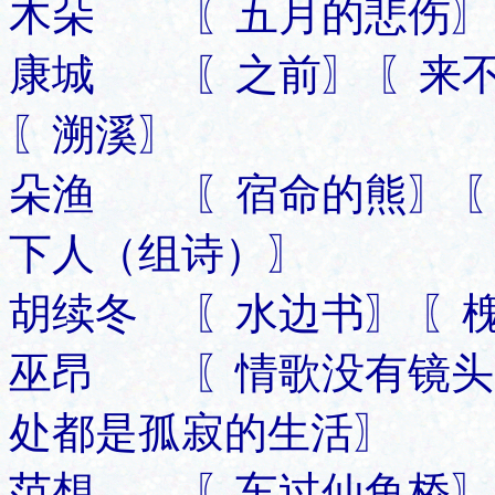
木朵 〖五月的悲伤〗 
康城 〖之前〗 〖来不
〖溯溪〗
朵渔 〖宿命的熊〗 〖
下人（组诗）〗
胡续冬 〖水边书〗 〖槐
巫昂 〖情歌没有镜头〗
处都是孤寂的生活〗
范想 〖车过仙鱼桥〗 