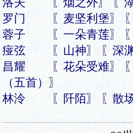
洛夫 〖烟之外〗 〖湖
罗门 〖麦坚利堡〗 〖
蓉子 〖一朵青莲〗 〖
痖弦 〖山神〗 〖深渊
昌耀 〖花朵受难〗 〖
（五首）〗
林泠 〖阡陌〗 〖散场