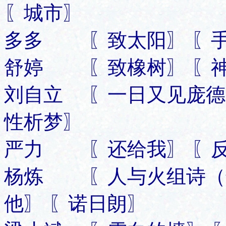
〖城市〗
多多 〖致太阳〗 〖手
舒婷 〖致橡树〗 〖神
刘自立 〖一日又见庞德
性析梦〗
严力 〖还给我〗 〖反
杨炼 〖人与火组诗（选
他〗 〖诺日朗〗