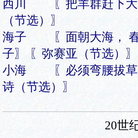
西川 〖把羊群赶下大海
（节选）〗
海子 〖面朝大海， 春
子〗 〖弥赛亚（节选）〗
小海 〖必须弯腰拔草到
诗（节选）〗
20世