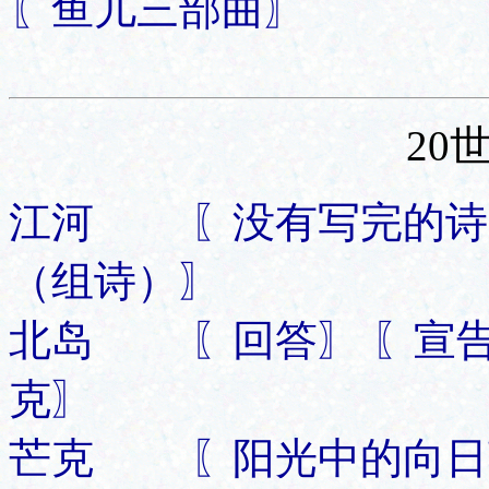
〖鱼儿三部曲〗
20
江河 〖没有写完的诗〗
（组诗）〗
北岛 〖回答〗 〖宣告〗
克〗
芒克 〖阳光中的向日葵