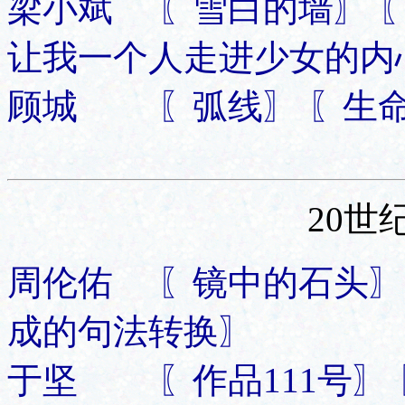
梁小斌 〖雪白的墙〗 
让我一个人走进少女的内
顾城 〖弧线〗 〖生命
20世
周伦佑 〖镜中的石头〗
成的句法转换〗
于坚 〖作品111号〗