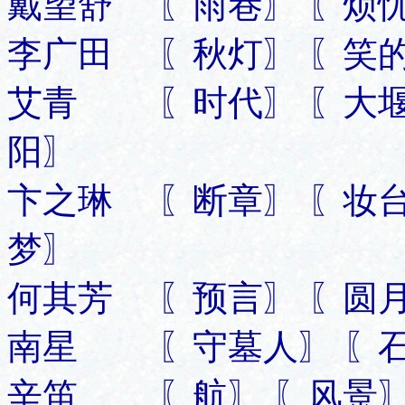
戴望舒 〖雨巷〗 〖烦
李广田 〖秋灯〗 〖笑
艾青 〖时代〗 〖大堰
阳〗
卞之琳 〖断章〗 〖妆
梦〗
何其芳 〖预言〗 〖圆月
南星 〖守墓人〗 〖石
辛笛 〖航〗 〖风景〗