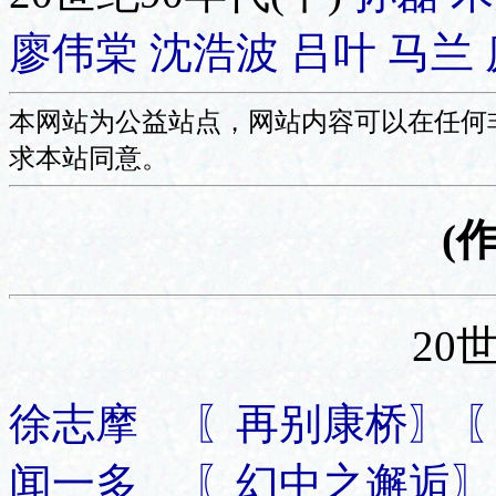
廖伟棠
沈浩波
吕叶
马兰
本网站为公益站点，网站内容可以在任何
求本站同意。
(
20
徐志摩 〖再别康桥〗 
闻一多 〖幻中之邂逅〗