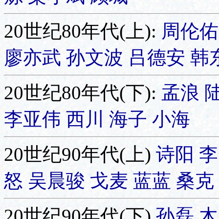
20世纪80年代(上):
周伦
廖亦武
孙文波
吕德安
韩
20世纪80年代(下):
孟浪
李亚伟
西川
海子
小海
20世纪90年代(上)
诗阳
怒
吴晨骏
戈麦
蓝蓝
桑克
20世纪90年代(下)
孙磊