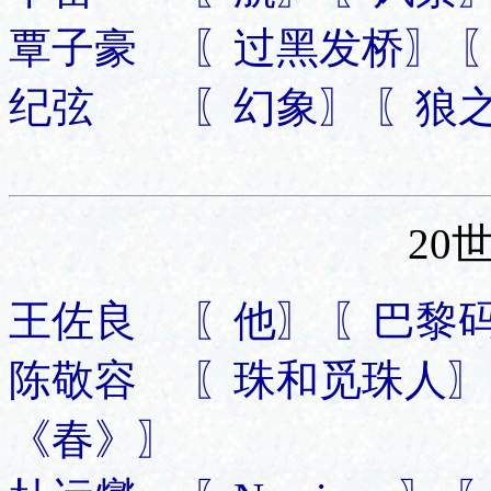
覃子豪 〖过黑发桥〗 
纪弦 〖幻象〗 〖狼之
20
王佐良 〖他〗 〖巴黎码
陈敬容 〖珠和觅珠人〗
《春》〗