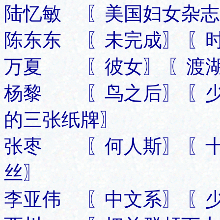
陆忆敏 〖美国妇女杂志
陈东东 〖未完成〗 〖时
万夏 〖彼女〗 〖渡湖
杨黎 〖鸟之后〗 〖少
的三张纸牌〗
张枣 〖何人斯〗 〖十
丝〗
李亚伟 〖中文系〗 〖