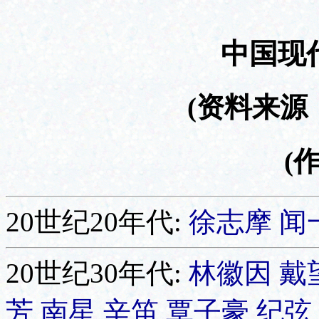
中国现
(资料来源
(
20世纪20年代:
徐志摩
闻
20世纪30年代:
林徽因
戴
芳
南星
辛笛
覃子豪
纪弦