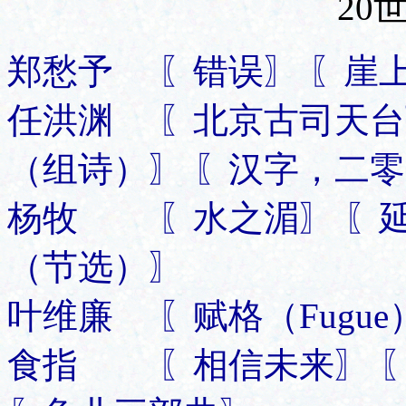
20
郑愁予 〖错误〗 〖崖
任洪渊 〖北京古司天台
（组诗）〗 〖汉字，二
杨牧 〖水之湄〗 〖延
（节选）〗
叶维廉 〖赋格（Fugue
食指 〖相信未来〗 〖