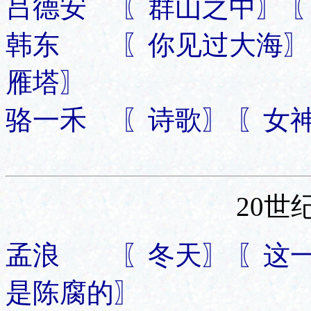
吕德安 〖群山之中〗 
韩东 〖你见过大海〗 
雁塔〗
骆一禾 〖诗歌〗 〖女神
20世
孟浪 〖冬天〗 〖这一
是陈腐的〗