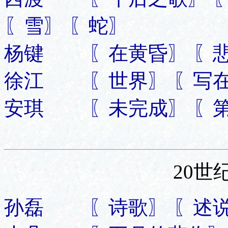
〖雪〗 〖蛇〗
杨键 〖在黄昏〗 〖悲
徐江 〖世界〗 〖写在
安琪 〖未完成〗 〖第
20世
孙磊 〖诗歌〗 〖述说