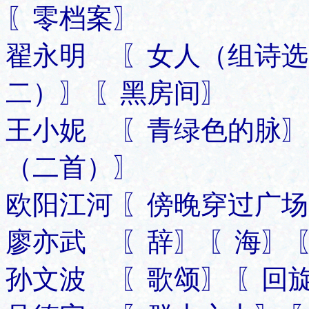
〖零档案〗
翟永明 〖女人（组诗选
二）〗 〖黑房间〗
王小妮 〖青绿色的脉〗
（二首）〗
欧阳江河 〖傍晚穿过广场
廖亦武 〖辞〗 〖海〗 
孙文波 〖歌颂〗 〖回旋