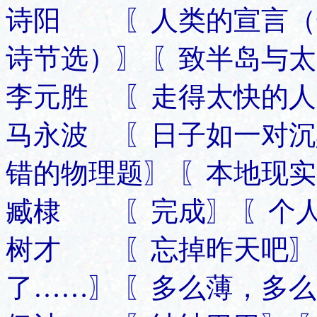
诗阳 〖人类的宣言（长
诗节选）〗 〖致半岛与
李元胜 〖走得太快的人
马永波 〖日子如一对沉
错的物理题〗 〖本地现实
臧棣 〖完成〗 〖个人
树才 〖忘掉昨天吧〗 
了……〗 〖多么薄，多