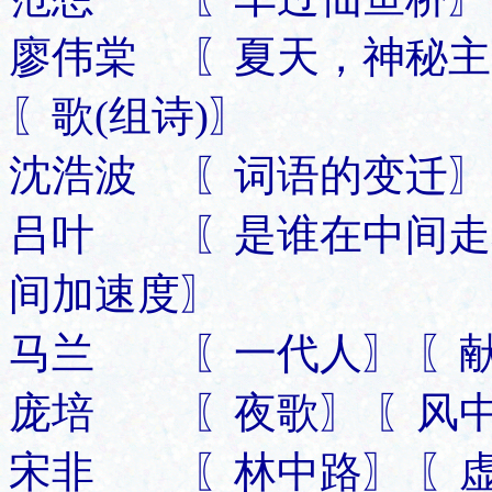
廖伟棠 〖夏天，神秘主
〖歌(组诗)〗
沈浩波 〖词语的变迁〗
吕叶 〖是谁在中间走着
间加速度〗
马兰 〖一代人〗 〖献
庞培 〖夜歌〗 〖风中
宋非 〖林中路〗 〖虚