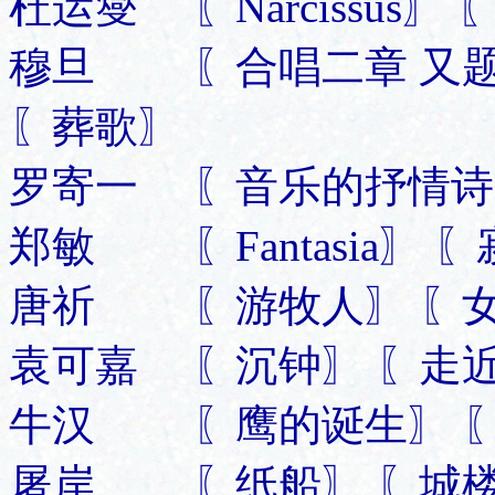
杜运燮 〖Narcissus〗
穆旦 〖合唱二章 又题∶C
〖葬歌〗
罗寄一 〖音乐的抒情诗
郑敏 〖Fantasia〗
唐祈 〖游牧人〗 〖女
袁可嘉 〖沉钟〗 〖走近
牛汉 〖鹰的诞生〗 〖
屠岸 〖纸船〗 〖城楼