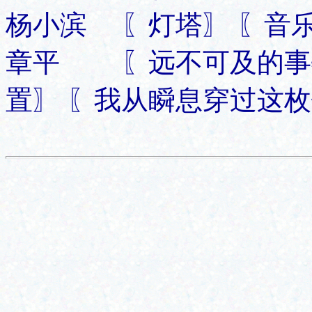
杨小滨 〖灯塔〗 〖音乐
章平 〖远不可及的事物
置〗 〖我从瞬息穿过这