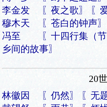
李金发 〖夜之歌〗 〖
穆木天 〖苍白的钟声〗
冯至 〖十四行集（节选
乡间的故事〗
20
林徽因 〖仍然〗 〖无