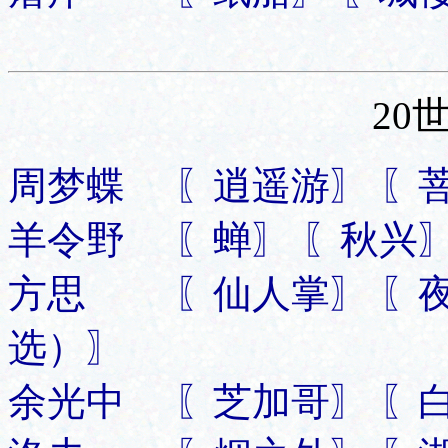
20
周梦蝶 〖逍遥游〗 〖
羊令野 〖蝉〗 〖秋兴〗
方思 〖仙人掌〗 〖夜
选）〗
余光中 〖芝加哥〗 〖