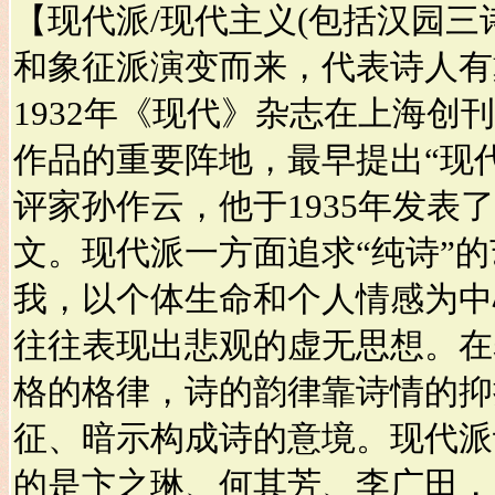
【现代派/现代主义(包括汉园三
和象征派演变而来，代表诗人有
1932年《现代》杂志在上海创
作品的重要阵地，最早提出“现
评家孙作云，他于1935年发表
文。现代派一方面追求“纯诗”
我，以个体生命和个人情感为中
往往表现出悲观的虚无思想。在
格的格律，诗的韵律靠诗情的抑
征、暗示构成诗的意境。现代派
的是卞之琳、何其芳、李广田，1