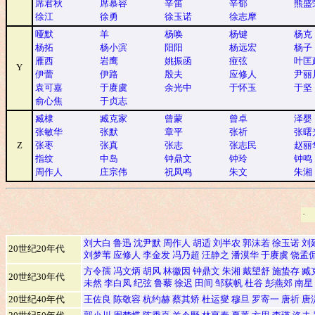
席君秋
席慕容
辛笛
辛郁
熊盛
徐江
徐勇
徐玉诺
徐志摩
哑默
羊
杨唤
杨键
杨克
杨拓
杨小滨
阳阳
杨远宏
杨子
雁西
岩鹰
姚振函
痖弦
叶匡
Y
伊蕾
伊路
殷夫
应修人
尹丽
袁可嘉
于赓虞
余光中
于怀玉
于坚
俞心焦
于贞志
臧棣
臧克家
曾蒙
曾卓
泽婴
张敏华
张默
章平
张祈
张曙
Z
张枣
张真
张志
张志民
赵丽
指纹
中岛
钟鼎文
钟玲
钟鸣
周作人
庄宗伟
祝凤鸣
朱文
朱湘
·
刘大白
鲁迅
沈尹默
周作人
胡适
刘半农
郭沫若
徐玉诺
刘
20世纪20年代
刘梦苇
应修人
李金发
冯乃超
汪静之
潘漠华
于赓虞
饶孟
方令孺
冯文炳
胡风
林徽因
钟鼎文
朱湘
戴望舒
施蛰存
臧
20世纪30年代
未然
李白凤
纪弦
鲁藜
徐迟
田间
邹荻帆
杜谷
彭燕郊
南星
20世纪40年代
王佐良
陈敬容
杭约赫
蔡其矫
杜运燮
穆旦
罗寄一
唐祈
唐