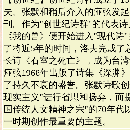
夫、张默和稍后介入的痖弦发起
刊。作为"创世纪诗群"的代表诗
《我的兽》便开始进入"现代诗
了将近5年的时间，洛夫完成了总
长诗《石室之死亡》，成为台湾
痖弦1968年出版了诗集《深渊
了持久不衰的盛誉。张默诗歌创
现实主义"进行省思和扬弃，而提
国传统人文精神之宗"的70年代
一时期创作最重要的主题。