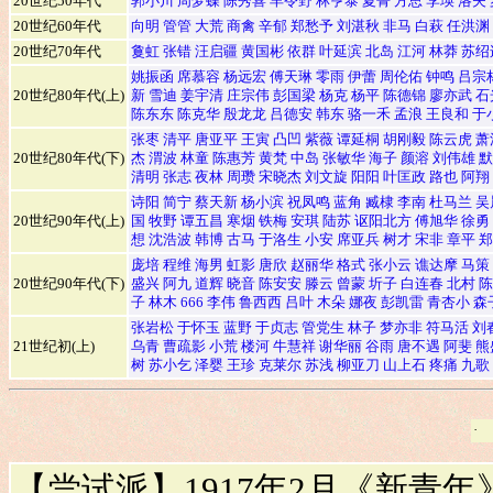
20世纪50年代
郭小川
周梦蝶
陈秀喜
羊令野
林亨泰
夏菁
方思
李瑛
洛夫
20世纪60年代
向明
管管
大荒
商禽
辛郁
郑愁予
刘湛秋
非马
白萩
任洪渊
20世纪70年代
敻虹
张错
汪启疆
黄国彬
依群
叶延滨
北岛
江河
林莽
苏绍
姚振函
席慕容
杨远宏
傅天琳
零雨
伊蕾
周伦佑
钟鸣
吕宗
20世纪80年代(上)
新
雪迪
姜宇清
庄宗伟
彭国梁
杨克
杨平
陈德锦
廖亦武
石
陈东东
陈克华
殷龙龙
吕德安
韩东
骆一禾
孟浪
王良和
于
张枣
清平
唐亚平
王寅
凸凹
紫薇
谭延桐
胡刚毅
陈云虎
萧
20世纪80年代(下)
杰
渭波
林童
陈惠芳
黄梵
中岛
张敏华
海子
颜溶
刘伟雄
默
清明
张志
夜林
周瓒
宋晓杰
刘文旋
阳阳
叶匡政
路也
阿翔
诗阳
简宁
蔡天新
杨小滨
祝凤鸣
蓝角
臧棣
李南
杜马兰
吴
20世纪90年代(上)
国
牧野
谭五昌
寒烟
铁梅
安琪
陆苏
讴阳北方
傅旭华
徐勇
想
沈浩波
韩博
古马
于洛生
小安
席亚兵
树才
宋非
章平
郑
庞培
程维
海男
虹影
唐欣
赵丽华
格式
张小云
谯达摩
马策
20世纪90年代(下)
盛兴
阿九
道辉
晓音
陈安安
滕云
曾蒙
圻子
白连春
北村
陈
子
林木
666
李伟
鲁西西
吕叶
木朵
娜夜
彭凯雷
青杏小
森
张岩松
于怀玉
蓝野
于贞志
管党生
林子
梦亦非
符马活
刘
21世纪初(上)
乌青
曹疏影
小荒
楼河
牛慧祥
谢华丽
谷雨
唐不遇
阿斐
熊
树
苏小乞
泽婴
王珍
克莱尔
苏浅
柳亚刀
山上石
疼痛
九歌
·
【尝试派】1917年2月《新青