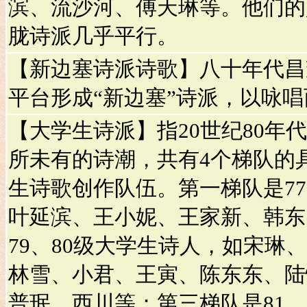
滨、流沙河、傅天琳等。他们的
胧诗派几乎平行。
【新边塞诗派诗歌】八十年代昌
平台形成“新边塞”诗派，以咏
【大学生诗派】指20世纪80年
所未有的诗潮，共有4个梯队的
生诗歌创作队伍。第一梯队是77
叶延滨、王小妮、王家新、韩东
79、80级大学生诗人，如宋琳
林雪、小君、王寅、陈东东、陆
普珉、西川等；第三梯队是81、