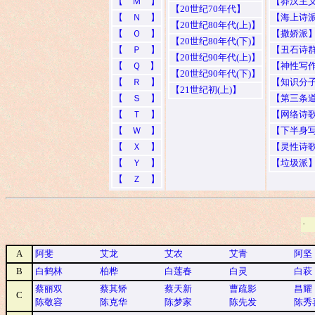
【 Ｍ 】
【莽汉主
【20世纪70年代】
【 Ｎ 】
【海上诗
【20世纪80年代(上)】
【 Ｏ 】
【撒娇派
【20世纪80年代(下)】
【 Ｐ 】
【丑石诗
【20世纪90年代(上)】
【 Ｑ 】
【神性写
【20世纪90年代(下)】
【 Ｒ 】
【知识分
【21世纪初(上)】
【 Ｓ 】
【第三条
【 Ｔ 】
【网络诗歌
【 Ｗ 】
【下半身
【 Ｘ 】
【灵性诗
【 Ｙ 】
【垃圾派
【 Ｚ 】
·
A
阿斐
艾龙
艾农
艾青
阿坚
B
白鹤林
柏桦
白莲春
白灵
白萩
蔡丽双
蔡其矫
蔡天新
曹疏影
昌耀
C
陈敬容
陈克华
陈梦家
陈先发
陈秀