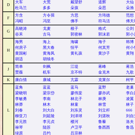
大车
大荒
戴望舒
道辉
大仙
D
杜马兰
多多
朵孩
朵思
朵渔
方含
方令孺
方思
方玮德
范想
F
冯昭
冯至
佛手
符马活
傅天
高晓涛
戈麦
根子
格式
公刘
G
谷禾
古马
郭密林
郭沫若
郭小
海男
海上
海啸
海子
韩博
何房子
黑大春
恒平
何其芳
何小
H
黄国彬
黄海凤
黄礼孩
黄沙子
黄翔
胡适
胡续冬
简单
剑枫
江堤
蒋峰
蒋浩
J
贾薇
机车
京不特
金克木
九歌
K
康白情
康城
亢霖
克莱尔
柯平
蓝角
蓝蓝
蓝马
蓝野
老巢
梁晓明
梁宗岱
廖伟棠
廖亦武
李白
李敏勇
李南
林北子
林庚
凌翼
林莽
林木
林童
林雪
林子
L
刘春
刘大白
刘东灵
刘立杆
666
柳亚刀
刘延陵
刘泽球
刘湛秋
刘自
李元胜
李元贞
楼河
鲁藜
洛夫
禄琴
陆苏
卢卫平
鲁西西
鲁迅
绿原
吕约
吕宗林