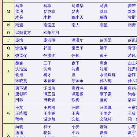
马策
马非
马逢华
马骅
麦芒
M
孟浪
梦亦非
梦冉
莫非
默默
木朵
木桦
穆木天
穆青
牧斯
N
南渡
南蛮玉
南人
南星
南野
O
讴阳北方
欧阳江河
P
庞培
庞清明
潘漠华
彭国梁
彭凯
Q
谯达摩
祁国
秦巴子
清平
青杏
R
饶孟侃
任洪渊
任知
蓉子
若风
桑克
三子
森子
商禽
山上
沈浩波
沈奇
沈睿
沈苇
沈尹
S
食指
树才
竖
水晶珠琏
舒婷
宋晓贤
宋颖豪
苏金伞
孙大梅
孙大
唐不遇
汤成伟
唐丹鸿
唐果
唐捐
T
唐朝晖
谭五昌
谭延桐
覃子豪
陶春
田荞
田晓青
铁梅
童蔚
屠岸
王艾
王独清
汪峰
汪国真
王家
W
王统照
王小妮
王寅
王雨之
王珍
苇鸣
温冰然
文虬
文晓村
闻一
向明
祥子
小安
萧沉
小海
潇潇
晓音
小云
夏菁
夏宇
X