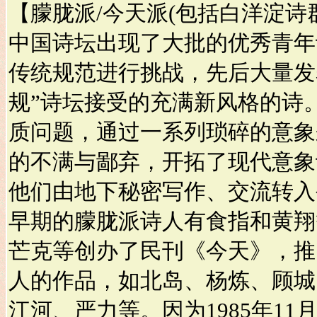
【朦胧派/今天派(包括白洋淀诗群
中国诗坛出现了大批的优秀青年
传统规范进行挑战，先后大量发
规”诗坛接受的充满新风格的诗
质问题，通过一系列琐碎的意象
的不满与鄙弃，开拓了现代意象
他们由地下秘密写作、交流转入
早期的朦胧派诗人有食指和黄翔等
芒克等创办了民刊《今天》，推
人的作品，如北岛、杨炼、顾城
江河、严力等。因为1985年1