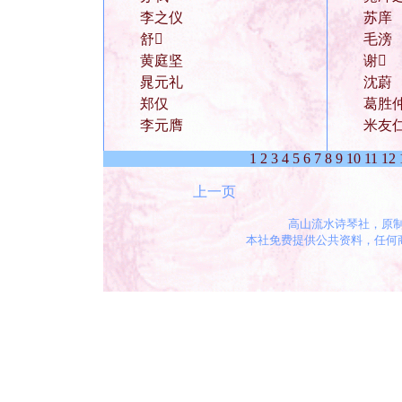
李之仪
苏庠
舒
毛滂
黄庭坚
谢
晁元礼
沈蔚
郑仅
葛胜
李元膺
米友
1
2
3
4
5
6
7
8
9
10
11
12
上一页
高山流水诗琴社，原
本社免费提供公共资料，任何商业