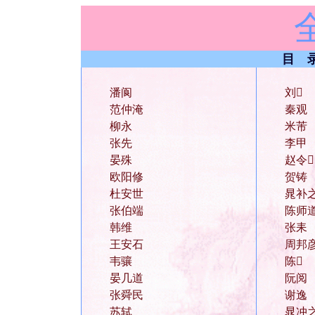
目 
潘阆
刘
范仲淹
秦观
柳永
米芾
张先
李甲
晏殊
赵令
欧阳修
贺铸
杜安世
晁补
张伯端
陈师
韩维
张耒
王安石
周邦
韦骧
陈
晏几道
阮阅
张舜民
谢逸
苏轼
晁冲