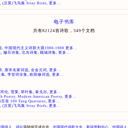
,
(汉英)飞鸟集 Stray Birds
,
更多…
电子书库
共有82124首诗歌，349个文档
首
,
中国现代主义诗群大观1986-1988
更多…
集
,
穆旦诗集
,
北岛诗集
,
顾城诗集
,
更多…
诗
,
唐宋名家词选
,
全金元词
,
更多…
全集
,
李贺诗全集
,
欧阳修词选
,
更多…
,
拜伦
,
雪莱
,
草叶集
,
泰戈尔
,
更多…
sh Poetry
,
Modern American Poetry
,
更多…
 100 Tang Quatrains
,
更多…
,
(汉英)飞鸟集 Stray Birds
,
更多…
中国诗人
、
诗坛
等陆续完成合并，
中国现代诗歌大全
、
新诗资料中心
、
中国诗人