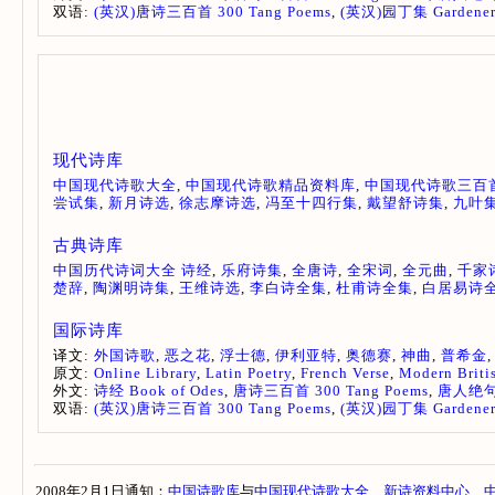
双语:
(英汉)唐诗三百首 300 Tang Poems
,
(英汉)园丁集 Gardener
现代诗库
中国现代诗歌大全
,
中国现代诗歌精品资料库
,
中国现代诗歌三百
尝试集
,
新月诗选
,
徐志摩诗选
,
冯至十四行集
,
戴望舒诗集
,
九叶
古典诗库
中国历代诗词大全
诗经
,
乐府诗集
,
全唐诗
,
全宋词
,
全元曲
,
千家
楚辞
,
陶渊明诗集
,
王维诗选
,
李白诗全集
,
杜甫诗全集
,
白居易诗
国际诗库
译文:
外国诗歌
,
恶之花
,
浮士德
,
伊利亚特
,
奥德赛
,
神曲
,
普希金
原文:
Online Library
,
Latin Poetry
,
French Verse
,
Modern Briti
外文:
诗经 Book of Odes
,
唐诗三百首 300 Tang Poems
,
唐人绝句百首
双语:
(英汉)唐诗三百首 300 Tang Poems
,
(英汉)园丁集 Gardener
2008年2月1日通知：
中国诗歌库
与
中国现代诗歌大全
、
新诗资料中心
、