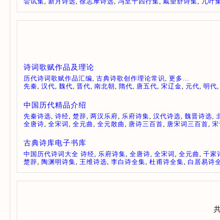
尝试集
,
新月诗选
,
徐志摩诗选
,
冯至十四行集
,
戴望舒诗集
,
九叶
诗词歌赋作品及理论
历代诗词歌赋作品汇编
,
古典诗歌创作理论常识
,
更多…
先秦
,
汉代
,
魏代
,
晋代
,
南北朝
,
隋代
,
唐五代
,
宋辽金
,
元代
,
明代
中国历代精品介绍
先秦诗选
,
诗经
,
楚辞
,
两汉乐府
,
乐府诗集
,
汉代诗选
,
魏晋诗选
,
全唐诗
,
全宋词
,
全元曲
,
全元散曲
,
唐诗三百首
,
唐宋词三百首
,
宋
古典诗库电子书库
中国历代诗词大全
诗经
,
乐府诗集
,
全唐诗
,
全宋词
,
全元曲
,
千家
楚辞
,
陶渊明诗集
,
王维诗选
,
李白诗全集
,
杜甫诗全集
,
白居易诗
共