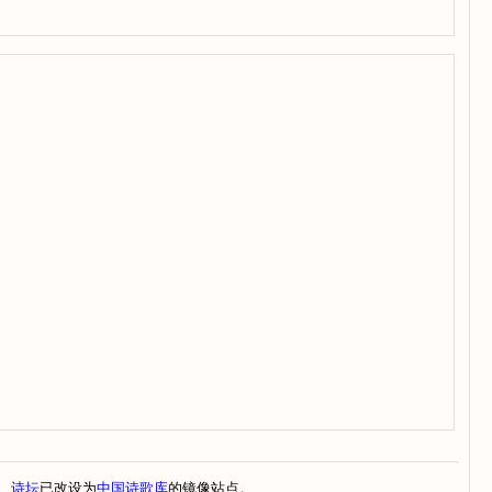
、
诗坛
已改设为
中国诗歌库
的镜像站点。