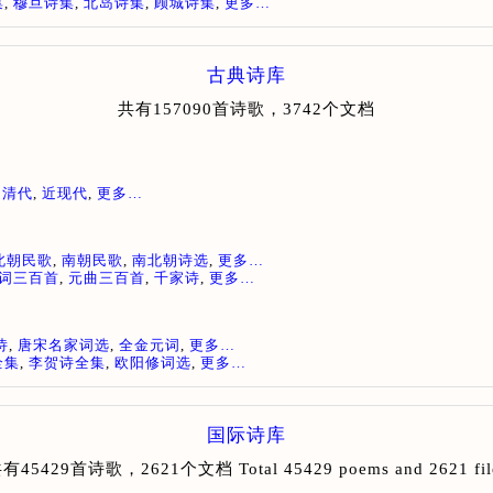
集
,
穆旦诗集
,
北岛诗集
,
顾城诗集
,
更多…
古典诗库
共有157090首诗歌，3742个文档
,
清代
,
近现代
,
更多…
北朝民歌
,
南朝民歌
,
南北朝诗选
,
更多…
词三百首
,
元曲三百首
,
千家诗
,
更多…
诗
,
唐宋名家词选
,
全金元词
,
更多…
全集
,
李贺诗全集
,
欧阳修词选
,
更多…
国际诗库
有45429首诗歌，2621个文档 Total 45429 poems and 2621 fil