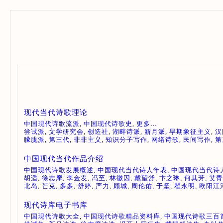
现代当代诗歌理论
中国现代诗歌流派
,
中国现代诗歌史
,
更多…
尝试派
,
文学研究会
,
创造社
,
湖畔诗派
,
新月派
,
早期象征主义
,
汉
朦胧派
,
第三代
,
非非主义
,
知识分子写作
,
网络诗歌
,
民间写作
,
第
中国现代当代作品介绍
中国现代诗歌发展概述
,
中国现代当代诗人年表
,
中国现代当代诗
胡适
,
徐志摩
,
李金发
,
冯至
,
林徽因
,
戴望舒
,
卞之琳
,
何其芳
,
艾青
北岛
,
芒克
,
多多
,
舒婷
,
严力
,
顾城
,
周伦佑
,
于坚
,
翟永明
,
欧阳江
现代诗库电子书库
中国现代诗歌大全
,
中国现代诗歌精品资料库
,
中国现代诗歌三百