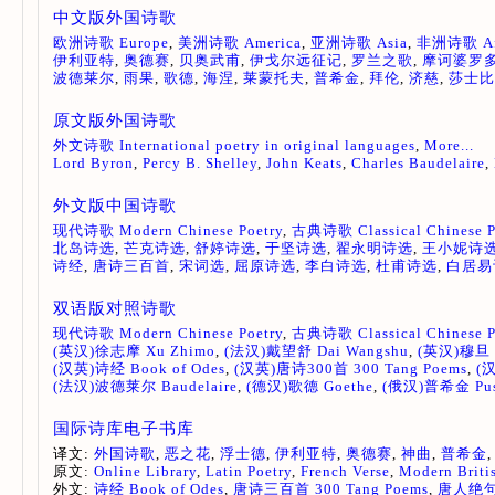
中文版外国诗歌
欧洲诗歌 Europe
,
美洲诗歌 America
,
亚洲诗歌 Asia
,
非洲诗歌 Af
伊利亚特
,
奥德赛
,
贝奥武甫
,
伊戈尔远征记
,
罗兰之歌
,
摩诃婆罗
波德莱尔
,
雨果
,
歌德
,
海涅
,
莱蒙托夫
,
普希金
,
拜伦
,
济慈
,
莎士比
原文版外国诗歌
外文诗歌 International poetry in original languages
,
More...
Lord Byron
,
Percy B. Shelley
,
John Keats
,
Charles Baudelaire
,
外文版中国诗歌
现代诗歌 Modern Chinese Poetry
,
古典诗歌 Classical Chinese P
北岛诗选
,
芒克诗选
,
舒婷诗选
,
于坚诗选
,
翟永明诗选
,
王小妮诗
诗经
,
唐诗三百首
,
宋词选
,
屈原诗选
,
李白诗选
,
杜甫诗选
,
白居易
双语版对照诗歌
现代诗歌 Modern Chinese Poetry
,
古典诗歌 Classical Chinese P
(英汉)徐志摩 Xu Zhimo
,
(法汉)戴望舒 Dai Wangshu
,
(英汉)穆旦 
(汉英)诗经 Book of Odes
,
(汉英)唐诗300首 300 Tang Poems
,
(汉
(法汉)波德莱尔 Baudelaire
,
(德汉)歌德 Goethe
,
(俄汉)普希金 Pus
国际诗库电子书库
译文:
外国诗歌
,
恶之花
,
浮士德
,
伊利亚特
,
奥德赛
,
神曲
,
普希金
原文:
Online Library
,
Latin Poetry
,
French Verse
,
Modern Briti
外文:
诗经 Book of Odes
,
唐诗三百首 300 Tang Poems
,
唐人绝句百首