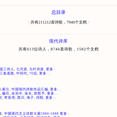
总目录
· 共有211212首诗歌，7940个文档 ·
现代诗库
共有613位诗人，8746首诗歌，1582个文档
园三诗人
,
七月派
,
九叶诗派
,
更多…
三条道路
,
中间代
,
70后
,
更多…
人索引
,
中国现代诗歌作品汇编
,
更多…
,
穆旦
,
余光中
,
洛夫
,
郑愁予
,
更多…
河
,
李亚伟
,
西川
,
海子
,
诗阳
,
更多…
首
,
中国现代主义诗群大观1986-1988
更多…