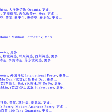
rica
,
大洋洲诗歌 Oceania
,
更多…
多
,
罗摩衍那
,
吉尔伽美什
,
神曲
,
更多…
亚
,
雪莱
,
狄更生
,
惠特曼
,
泰戈尔
,
更多…
Homer
,
Mikhail Lermontov
,
More...
oetry
,
更多…
选
,
顾城诗选
,
韩东诗选
,
西川诗选
,
更多…
诗选
,
李贺诗选
,
苏东坡词选
,
更多…
oetry
,
外国诗歌 International Poetry
,
更多…
Mu Dan
,
(汉英)北岛 Bei Dao
,
更多…
英)李白 Li Bai
,
(汉英)杜甫 Du Fu
,
更多…
hkin
,
(英汉)莎士比亚 Shakespeare
,
更多…
,
拜伦
,
雪莱
,
草叶集
,
泰戈尔
,
更多…
sh Poetry
,
Modern American Poetry
,
更多…
 100 Tang Quatrains
,
更多…